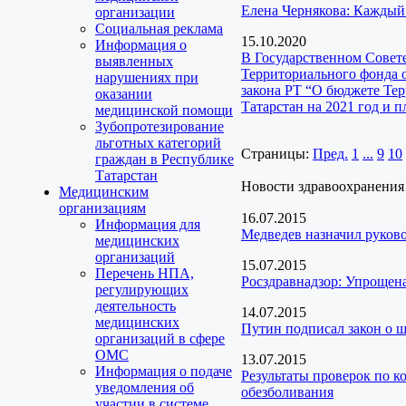
Елена Чернякова: Каждый 
организации
Социальная реклама
15.10.2020
Информация о
В Государственном Совет
выявленных
Территориального фонда 
нарушениях при
закона РТ “О бюджете Те
оказании
Татарстан на 2021 год и 
медицинской помощи
Зубопротезирование
льготных категорий
Страницы:
Пред.
1
...
9
10
граждан в Республике
Татарстан
Новости здравоохранения
Медицинским
организациям
16.07.2015
Информация для
Медведев назначил руково
медицинских
организаций
15.07.2015
Перечень НПА,
Росздравнадзор: Упрощена
регулирующих
деятельность
14.07.2015
медицинских
Путин подписал закон о ш
организаций в сфере
ОМС
13.07.2015
Информация о подаче
Результаты проверок по к
уведомления об
обезболивания
участии в системе