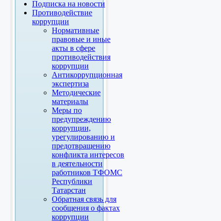
Подписка на новости
Противодействие
коррупции
Нормативные
правовые и иные
акты в сфере
противодействия
коррупции
Антикоррупционная
экспертиза
Методические
материалы
Меры по
предупреждению
коррупции,
урегулированию и
предотвращению
конфликта интересов
в деятельности
работников ТФОМС
Республики
Татарстан
Обратная связь для
сообщения о фактах
коррупции