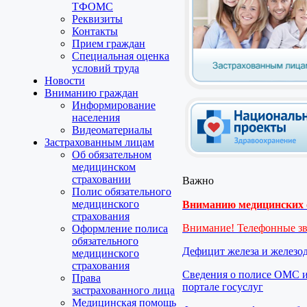
ТФОМС
Реквизиты
Контакты
Прием граждан
Специальная оценка
условий труда
Новости
Вниманию граждан
Информирование
населения
Видеоматериалы
Застрахованным лицам
Об обязательном
медицинском
страховании
Важно
Полис обязательного
медицинского
Вниманию медицинских о
страхования
Внимание! Телефонные з
Оформление полиса
обязательного
Дефицит железа и железо
медицинского
страхования
Сведения о полисе ОМС и
Права
портале госуслуг
застрахованного лица
Медицинская помощь