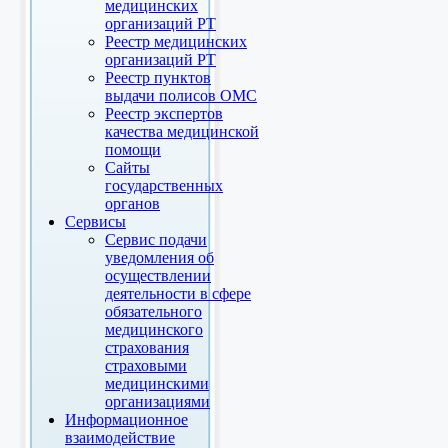
медицинских
организаций РТ
Реестр медицинских
организаций РТ
Реестр пунктов
выдачи полисов ОМС
Реестр экспертов
качества медицинской
помощи
Сайты
государственных
органов
Сервисы
Сервис подачи
уведомления об
осуществлении
деятельности в сфере
обязательного
медицинского
страхования
страховыми
медицинскими
организациями
Информационное
взаимодействие