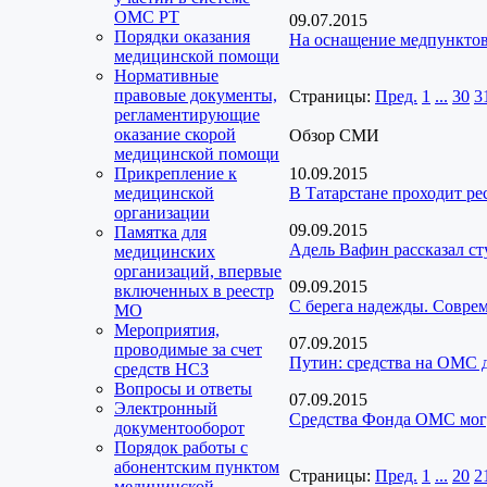
ОМС РТ
09.07.2015
Порядки оказания
На оснащение медпунктов
медицинской помощи
Нормативные
правовые документы,
Страницы:
Пред.
1
...
30
3
регламентирующие
оказание скорой
Обзор СМИ
медицинской помощи
Прикрепление к
10.09.2015
медицинской
В Татарстане проходит ре
организации
09.09.2015
Памятка для
Адель Вафин рассказал ст
медицинских
организаций, впервые
09.09.2015
включенных в реестр
С берега надежды. Совре
МО
Мероприятия,
07.09.2015
проводимые за счет
Путин: средства на ОМС д
средств НСЗ
Вопросы и ответы
07.09.2015
Электронный
Средства Фонда ОМС могу
документооборот
Порядок работы с
абонентским пунктом
Страницы:
Пред.
1
...
20
2
медицинской