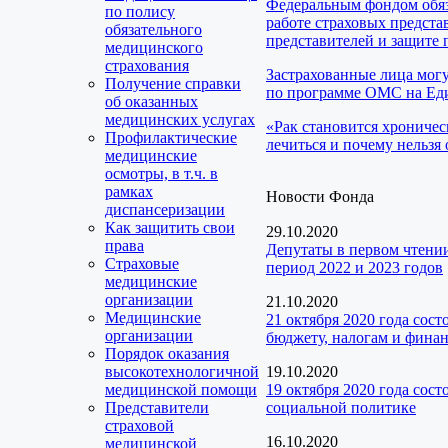
Федеральным фондом обяз
по полису
работе страховых предста
обязательного
представителей и защите 
медицинского
страхования
Застрахованные лица мог
Получение справки
по программе ОМС на Еди
об оказанных
медицинских услугах
«Рак становится хроничес
Профилактические
лечиться и почему нельзя 
медицинские
осмотры, в т.ч. в
рамках
Новости Фонда
диспансеризации
Как защитить свои
29.10.2020
права
Депутаты в первом чтени
Страховые
период 2022 и 2023 годов
медицинские
организации
21.10.2020
Медицинские
21 октября 2020 года сос
организации
бюджету, налогам и фина
Порядок оказания
высокотехнологичной
19.10.2020
медицинской помощи
19 октября 2020 года сос
Представители
социальной политике
страховой
16.10.2020
медицинской