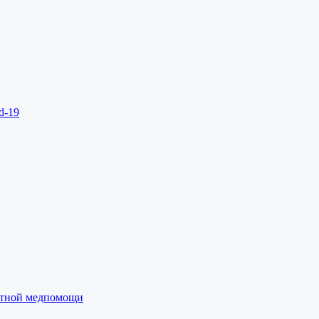
d-19
латной медпомощи