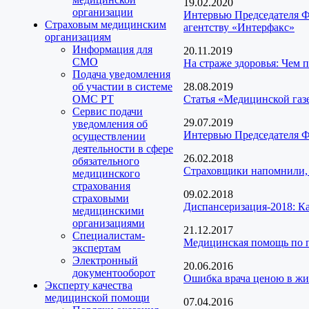
19.02.2020
организации
Интервью Председателя Ф
Страховым медицинским
агентству «Интерфакс»
организациям
Информация для
20.11.2019
СМО
На страже здоровья: Чем 
Подача уведомления
об участии в системе
28.08.2019
ОМС РТ
Статья «Медицинской газ
Сервис подачи
29.07.2019
уведомления об
Интервью Председателя Ф
осуществлении
деятельности в сфере
26.02.2018
обязательного
Страховщики напомнили,
медицинского
страхования
09.02.2018
страховыми
Диспансеризация-2018: Как
медицинскими
организациями
21.12.2017
Специалистам-
Медицинская помощь по п
экспертам
Электронный
20.06.2016
документооборот
Ошибка врача ценою в жиз
Эксперту качества
медицинской помощи
07.04.2016