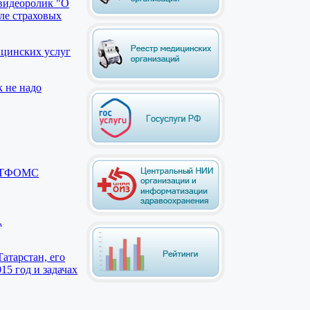
видеоролик "О
ле страховых
ицинских услуг
к не надо
ии ТФОМС
.
атарстан, его
15 год и задачах