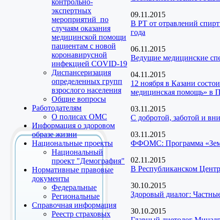
контрольно-
экспертных
09.11.2015
мероприятий по
В РТ от отравлений спирт
случаям оказания
года
медицинской помощи
пациентам с новой
06.11.2015
коронавирусной
Ведущие медицинские спе
инфекцией COVID-19
Диспансеризация
04.11.2015
определенных групп
12 ноября в Казани состо
взрослого населения
медицинская помощь» в
Общие вопросы
Работодателям
03.11.2015
О полисах ОМС
С добротой, заботой и вни
Информация о здоровом
образе жизни
03.11.2015
Национальные проекты
ФФОМС: Программа «Земс
Национальный
02.11.2015
проект "Демография"
В Республиканском Центр
Нормативные правовые
документы
30.10.2015
Федеральные
Здоровый диалог: Частны
Региональные
Справочная информация
30.10.2015
Реестр страховых
Главный диетолог Минздр