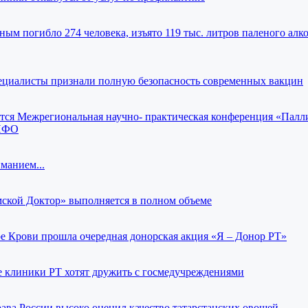
ным погибло 274 человека, изъято 119 тыс. литров паленого алко
циалисты признали полную безопасность современных вакцин
ится Межрегиональная научно- практическая конференция «Палл
 ПФО
манием...
кой Доктор» выполняется в полном объеме
е Крови прошла очередная донорская акция «Я – Донор РТ»
е клиники РТ хотят дружить с госмедучреждениями
ава России высоко оценил качество татарстанских овощей