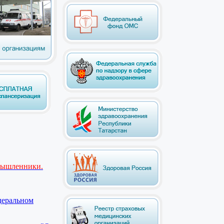
мышленники.
деральном