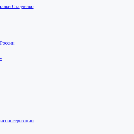
тальи Стадченко
 России
»
диспансеризации