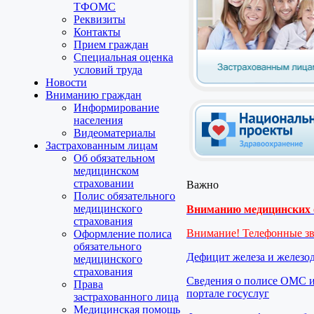
ТФОМС
Реквизиты
Контакты
Прием граждан
Специальная оценка
условий труда
Новости
Вниманию граждан
Информирование
населения
Видеоматериалы
Застрахованным лицам
Об обязательном
медицинском
страховании
Важно
Полис обязательного
медицинского
Вниманию медицинских о
страхования
Внимание! Телефонные з
Оформление полиса
обязательного
Дефицит железа и железо
медицинского
страхования
Сведения о полисе ОМС и
Права
портале госуслуг
застрахованного лица
Медицинская помощь