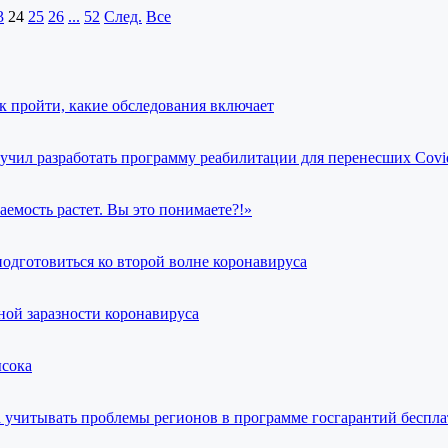
3
24
25
26
...
52
След.
Все
к пройти, какие обследования включает
учил разработать программу реабилитации для перенесших Covi
аемость растет. Вы это понимаете?!»
 подготовиться ко второй волне коронавируса
ной заразности коронавируса
ысока
а учитывать проблемы регионов в программе госгарантий бесп