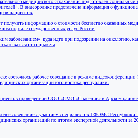
ательного медицинского страхования подготовлен социальный 
вителей". В видеоролике представлена информация о функциона
прав пациентов.
ут получить информацию о стоимости бесплатно оказанных мед
ном портале государственных услуг России
ким заболеванием»: куда идти при подозрении на онкологию, ка
отказываться от соцпакета
ьевске состоялось рабочее совещание в режиме видеоконференц
медицинских организаций юго-востока республики.
ациентов проведённой ООО «СМО «Спасение» в Арском районе
рабочее совещание с участием специалистов ТФОМС Республики Т
ицинских организаций по итогам экспертной деятельности за 20