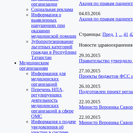
Акция по правам пациент
организации
Социальная реклама
04.03.2016
Информация о
Акция по правам пациент
выявленных
нарушениях при
оказании
Страницы:
Пред.
1
...
41
4
медицинской помощи
Зубопротезирование
Новости здравоохранения
льготных категорий
граждан в Республике
29.10.2015
Татарстан
Правительство утвердило 
Медицинским
организациям
27.10.2015
Информация для
Проекты бюджетов ФСС 
медицинских
организаций
26.10.2015
Перечень НПА,
Подготовлен проект регл
регулирующих
деятельность
22.10.2015
медицинских
Министр Вероника Скворц
организаций в сфере
ОМС
22.10.2015
Информация о подаче
Министр Вероника Скворц
уведомления об
участии в системе