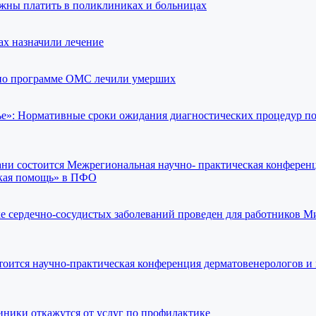
лжны платить в поликлиниках и больницах
х назначили лечение
 по программе ОМС лечили умерших
ье»: Нормативные сроки ожидания диагностических процедур 
зани состоится Межрегиональная научно- практическая конферен
кая помощь» в ПФО
е сердечно-сосудистых заболеваний проведен для работников М
стоится научно-практическая конференция дерматовенерологов и
иники откажутся от услуг по профилактике