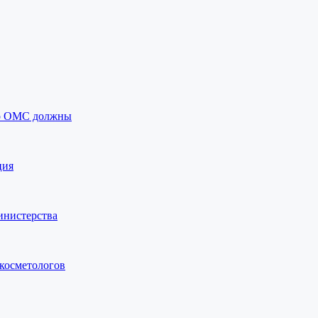
по ОМС должны
ция
инистерства
 косметологов