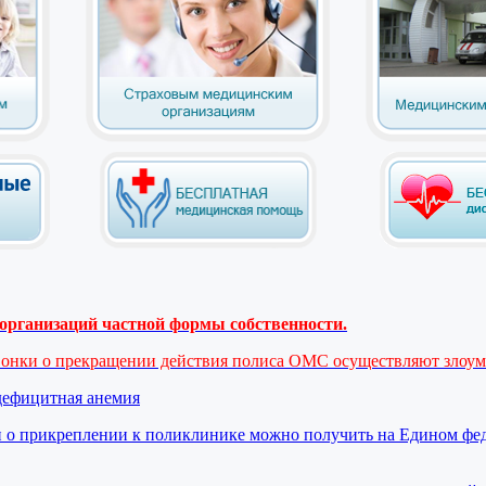
рганизаций частной формы собственности.
вонки о прекращении действия полиса ОМС осуществляют злоу
дефицитная анемия
 о прикреплении к поликлинике можно получить на Едином фе