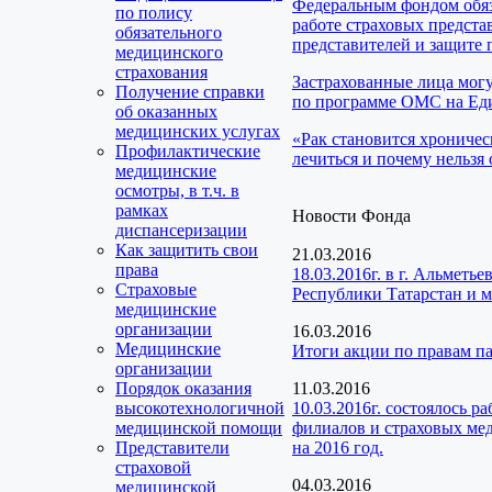
Федеральным фондом обяз
по полису
работе страховых предста
обязательного
представителей и защите 
медицинского
страхования
Застрахованные лица мог
Получение справки
по программе ОМС на Еди
об оказанных
медицинских услугах
«Рак становится хроничес
Профилактические
лечиться и почему нельзя 
медицинские
осмотры, в т.ч. в
рамках
Новости Фонда
диспансеризации
Как защитить свои
21.03.2016
права
18.03.2016г. в г. Альмет
Страховые
Республики Татарстан и 
медицинские
организации
16.03.2016
Медицинские
Итоги акции по правам п
организации
Порядок оказания
11.03.2016
высокотехнологичной
10.03.2016г. состоялось 
медицинской помощи
филиалов и страховых мед
Представители
на 2016 год.
страховой
04.03.2016
медицинской