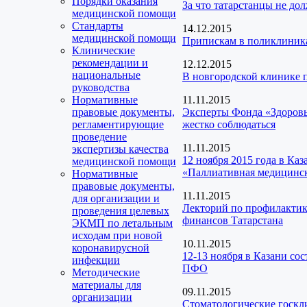
Порядки оказания
За что татарстанцы не до
медицинской помощи
Стандарты
14.12.2015
медицинской помощи
Припискам в поликлиника
Клинические
рекомендации и
12.12.2015
национальные
В новгородской клинике
руководства
Нормативные
11.11.2015
правовые документы,
Эксперты Фонда «Здоров
регламентирующие
жестко соблюдаться
проведение
11.11.2015
экспертизы качества
12 ноября 2015 года в Ка
медицинской помощи
«Паллиативная медицинс
Нормативные
правовые документы,
11.11.2015
для организации и
Лекторий по профилактик
проведения целевых
финансов Татарстана
ЭКМП по летальным
исходам при новой
10.11.2015
коронавирусной
12-13 ноября в Казани со
инфекции
ПФО
Методические
материалы для
09.11.2015
организации
Стоматологические госкл