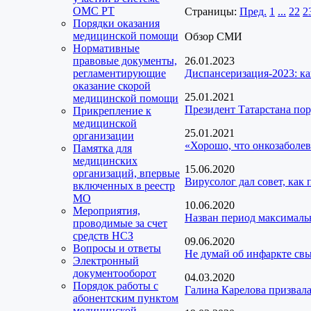
ОМС РТ
Страницы:
Пред.
1
...
22
2
Порядки оказания
медицинской помощи
Обзор СМИ
Нормативные
правовые документы,
26.01.2023
регламентирующие
Диспансеризация-2023: ка
оказание скорой
25.01.2021
медицинской помощи
Президент Татарстана пор
Прикрепление к
медицинской
25.01.2021
организации
«Хорошо, что онкозаболев
Памятка для
медицинских
15.06.2020
организаций, впервые
Вирусолог дал совет, как
включенных в реестр
МО
10.06.2020
Мероприятия,
Назван период максималь
проводимые за счет
средств НСЗ
09.06.2020
Вопросы и ответы
Не думай об инфаркте св
Электронный
документооборот
04.03.2020
Порядок работы с
Галина Карелова призвал
абонентским пунктом
медицинской