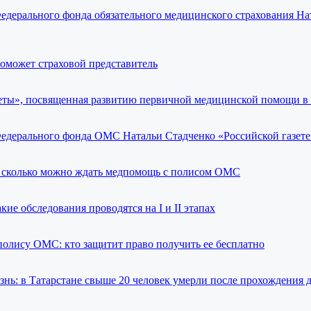
едерального фонда обязательного медицинского страхования На
поможет страховой представитель
еты», посвященная развитию первичной медицинской помощи в
едерального фонда ОМС Натальи Стадченко «Российской газете
 сколько можно ждать медпомощь с полисом ОМС
ие обследования проводятся на I и II этапах
олису ОМС: кто защитит право получить ее бесплатно
нь: в Татарстане свыше 20 человек умерли после прохождения 