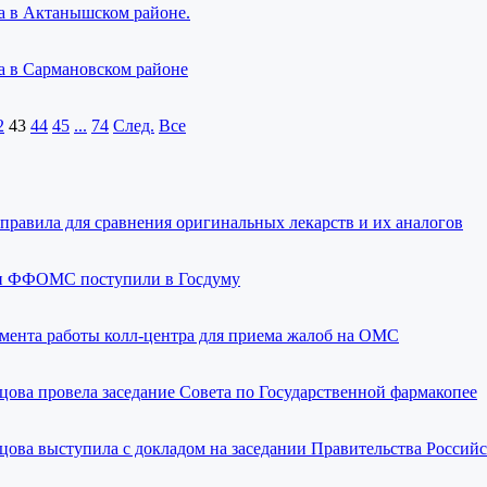
а в Актанышском районе.
а в Сармановском районе
2
43
44
45
...
74
След.
Все
правила для сравнения оригинальных лекарств и их аналогов
и ФФОМС поступили в Госдуму
амента работы колл-центра для приема жалоб на ОМС
ова провела заседание Совета по Государственной фармакопее
ова выступила с докладом на заседании Правительства Россий