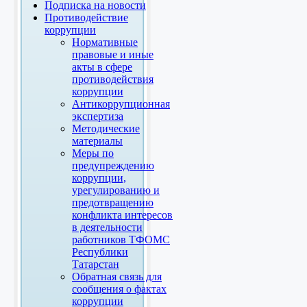
Подписка на новости
Противодействие
коррупции
Нормативные
правовые и иные
акты в сфере
противодействия
коррупции
Антикоррупционная
экспертиза
Методические
материалы
Меры по
предупреждению
коррупции,
урегулированию и
предотвращению
конфликта интересов
в деятельности
работников ТФОМС
Республики
Татарстан
Обратная связь для
сообщения о фактах
коррупции