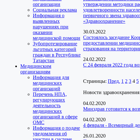
организации
утверждении методики ра
Социальная реклама
удовлетворенности насел
Информация о
первичного звена здраво
выявленных
«Здравоохранение»
нарушениях при
30.03.2022
оказании
Состоялось заседание Ко
медицинской помощи
предоставлении медицинск
Зубопротезирование
страхования на территори
льготных категорий
граждан в Республике
24.02.2022
Татарстан
С 24 февраля 2022 года 
Медицинским
организациям
Информация для
Страницы:
Пред.
1
2
3
4
5
медицинских
организаций
Новости здравоохранения
Перечень НПА,
регулирующих
04.02.2020
деятельность
Минздрав готовится к во
медицинских
организаций в сфере
04.02.2020
ОМС
4 февраля - Всемирный д
Информация о подаче
уведомления об
26.01.2020
участии в системе