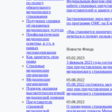
Федеральным фондом обяз
по полису
работе страховых предста
обязательного
представителей и защите 
медицинского
страхования
Застрахованные лица мог
Получение справки
по программе ОМС на Еди
об оказанных
медицинских услугах
«Рак становится хроничес
Профилактические
лечиться и почему нельзя 
медицинские
осмотры, в т.ч. в
рамках
Новости Фонда
диспансеризации
Как защитить свои
03.02.2023
права
3 февраля 2023 года сост
Страховые
при предоставлении медиц
медицинские
медицинского страховани
организации
Медицинские
05.08.2022
организации
05.08.2022 состоялось за
Порядок оказания
лиц при предоставлении м
высокотехнологичной
медицинского страхования
медицинской помощи
Представители
05.08.2022
страховой
О проведении страховыми
медицинской
реализации приказа Мини