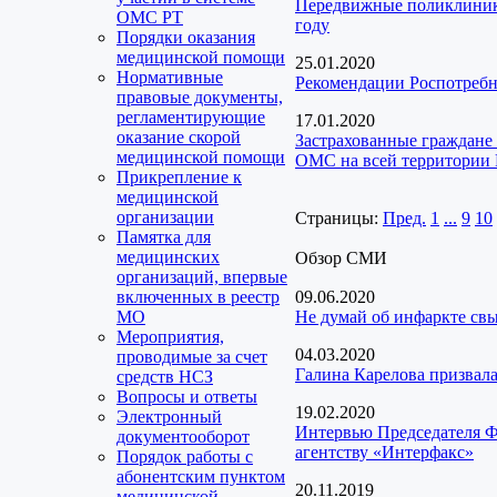
Передвижные поликлиники
ОМС РТ
году
Порядки оказания
медицинской помощи
25.01.2020
Нормативные
Рекомендации Роспотребн
правовые документы,
регламентирующие
17.01.2020
оказание скорой
Застрахованные граждане
медицинской помощи
ОМС на всей территории
Прикрепление к
медицинской
организации
Страницы:
Пред.
1
...
9
10
Памятка для
медицинских
Обзор СМИ
организаций, впервые
включенных в реестр
09.06.2020
МО
Не думай об инфаркте св
Мероприятия,
04.03.2020
проводимые за счет
Галина Карелова призвал
средств НСЗ
Вопросы и ответы
19.02.2020
Электронный
Интервью Председателя Ф
документооборот
агентству «Интерфакс»
Порядок работы с
абонентским пунктом
20.11.2019
медицинской