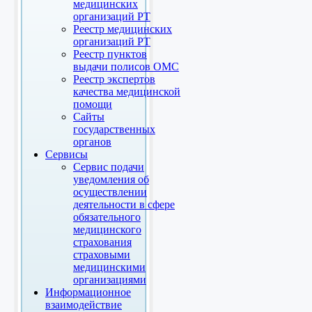
медицинских
организаций РТ
Реестр медицинских
организаций РТ
Реестр пунктов
выдачи полисов ОМС
Реестр экспертов
качества медицинской
помощи
Сайты
государственных
органов
Сервисы
Сервис подачи
уведомления об
осуществлении
деятельности в сфере
обязательного
медицинского
страхования
страховыми
медицинскими
организациями
Информационное
взаимодействие