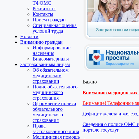
ТФОМС
Реквизиты
Контакты
Прием граждан
Специальная оценка
условий труда
Новости
Вниманию граждан
Информирование
населения
Видеоматериалы
Застрахованным лицам
Об обязательном
медицинском
страховании
Важно
Полис обязательного
медицинского
Вниманию медицинских о
страхования
Внимание! Телефонные з
Оформление полиса
обязательного
Дефицит железа и железо
медицинского
страхования
Сведения о полисе ОМС и
Права
портале госуслуг
застрахованного лица
Медицинская помощь