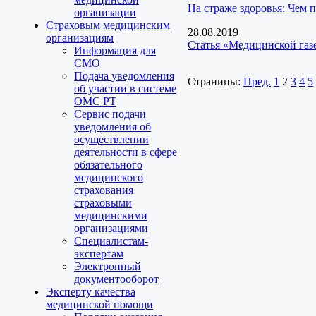
На страже здоровья: Чем 
организации
Страховым медицинским
28.08.2019
организациям
Статья «Медицинской газ
Информация для
СМО
Подача уведомления
Страницы:
Пред.
1
2
3
4
5
об участии в системе
ОМС РТ
Сервис подачи
уведомления об
осуществлении
деятельности в сфере
обязательного
медицинского
страхования
страховыми
медицинскими
организациями
Специалистам-
экспертам
Электронный
документооборот
Эксперту качества
медицинской помощи