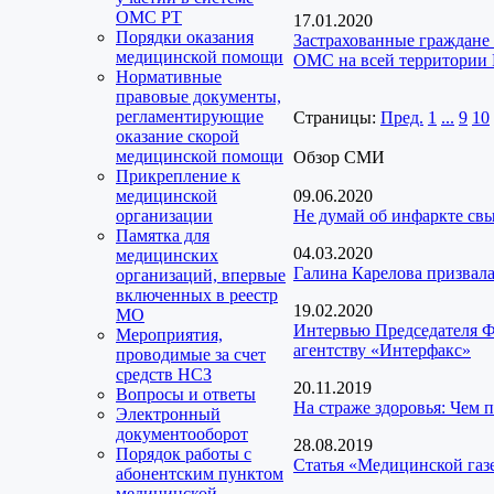
ОМС РТ
17.01.2020
Порядки оказания
Застрахованные граждане
медицинской помощи
ОМС на всей территории
Нормативные
правовые документы,
регламентирующие
Страницы:
Пред.
1
...
9
10
оказание скорой
медицинской помощи
Обзор СМИ
Прикрепление к
медицинской
09.06.2020
организации
Не думай об инфаркте св
Памятка для
04.03.2020
медицинских
Галина Карелова призвал
организаций, впервые
включенных в реестр
19.02.2020
МО
Интервью Председателя Ф
Мероприятия,
агентству «Интерфакс»
проводимые за счет
средств НСЗ
20.11.2019
Вопросы и ответы
На страже здоровья: Чем 
Электронный
документооборот
28.08.2019
Порядок работы с
Статья «Медицинской газ
абонентским пунктом
медицинской