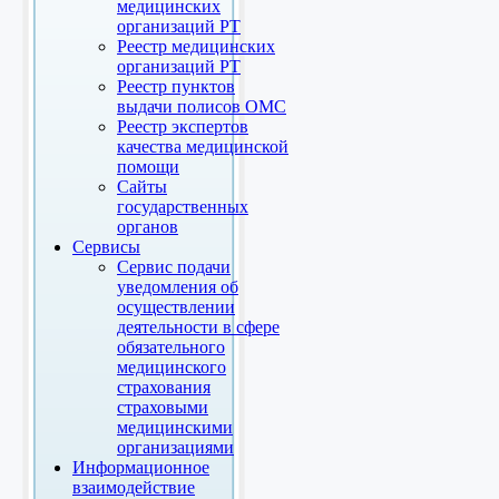
медицинских
организаций РТ
Реестр медицинских
организаций РТ
Реестр пунктов
выдачи полисов ОМС
Реестр экспертов
качества медицинской
помощи
Сайты
государственных
органов
Сервисы
Сервис подачи
уведомления об
осуществлении
деятельности в сфере
обязательного
медицинского
страхования
страховыми
медицинскими
организациями
Информационное
взаимодействие