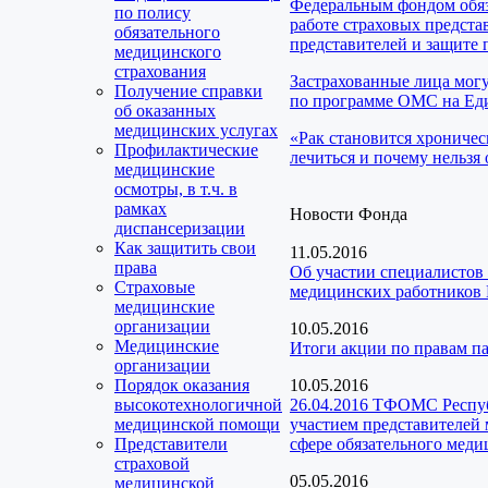
Федеральным фондом обяз
по полису
работе страховых предста
обязательного
представителей и защите 
медицинского
страхования
Застрахованные лица мог
Получение справки
по программе ОМС на Еди
об оказанных
медицинских услугах
«Рак становится хроничес
Профилактические
лечиться и почему нельзя 
медицинские
осмотры, в т.ч. в
рамках
Новости Фонда
диспансеризации
Как защитить свои
11.05.2016
права
Об участии специалистов
Страховые
медицинских работников 
медицинские
организации
10.05.2016
Медицинские
Итоги акции по правам 
организации
Порядок оказания
10.05.2016
высокотехнологичной
26.04.2016 ТФОМС Респуб
медицинской помощи
участием представителей
Представители
сфере обязательного меди
страховой
05.05.2016
медицинской