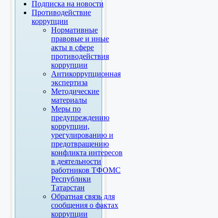
Подписка на новости
Противодействие
коррупции
Нормативные
правовые и иные
акты в сфере
противодействия
коррупции
Антикоррупционная
экспертиза
Методические
материалы
Меры по
предупреждению
коррупции,
урегулированию и
предотвращению
конфликта интересов
в деятельности
работников ТФОМС
Республики
Татарстан
Обратная связь для
сообщения о фактах
коррупции