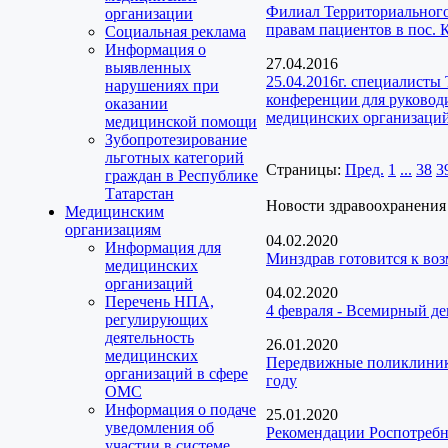
Филиал Территориального 
организации
правам пациентов в пос. 
Социальная реклама
Информация о
27.04.2016
выявленных
25.04.2016г. cпециалист
нарушениях при
конференции для руковод
оказании
медицинских организаций
медицинской помощи
Зубопротезирование
льготных категорий
Страницы:
Пред.
1
...
38
3
граждан в Республике
Татарстан
Новости здравоохранения
Медицинским
организациям
04.02.2020
Информация для
Минздрав готовится к во
медицинских
организаций
04.02.2020
Перечень НПА,
4 февраля - Всемирный д
регулирующих
деятельность
26.01.2020
медицинских
Передвижные поликлиники
организаций в сфере
году
ОМС
Информация о подаче
25.01.2020
уведомления об
Рекомендации Роспотребн
участии в системе