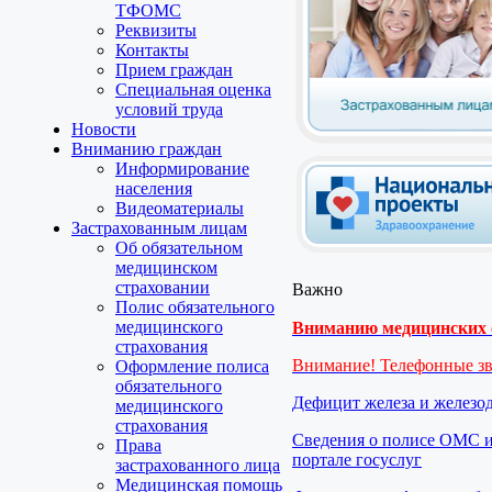
ТФОМС
Реквизиты
Контакты
Прием граждан
Специальная оценка
условий труда
Новости
Вниманию граждан
Информирование
населения
Видеоматериалы
Застрахованным лицам
Об обязательном
медицинском
страховании
Важно
Полис обязательного
медицинского
Вниманию медицинских о
страхования
Внимание! Телефонные з
Оформление полиса
обязательного
Дефицит железа и железо
медицинского
страхования
Сведения о полисе ОМС и
Права
портале госуслуг
застрахованного лица
Медицинская помощь