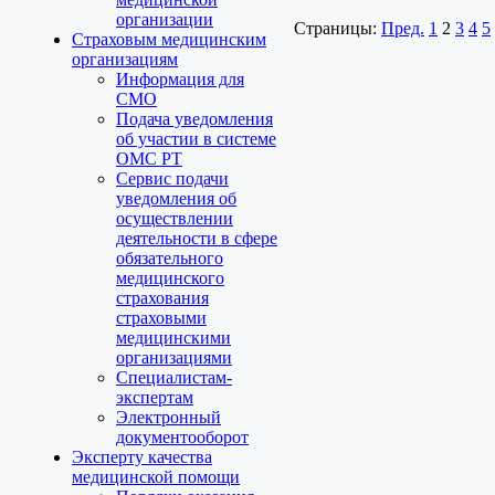
организации
Страницы:
Пред.
1
2
3
4
5
Страховым медицинским
организациям
Информация для
СМО
Подача уведомления
об участии в системе
ОМС РТ
Сервис подачи
уведомления об
осуществлении
деятельности в сфере
обязательного
медицинского
страхования
страховыми
медицинскими
организациями
Специалистам-
экспертам
Электронный
документооборот
Эксперту качества
медицинской помощи