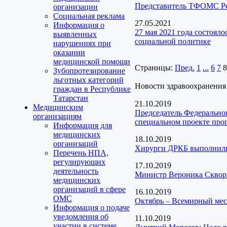
Представитель ТФОМС Рес
организации
Социальная реклама
27.05.2021
Информация о
27 мая 2021 года состоял
выявленных
социальной политике
нарушениях при
оказании
медицинской помощи
Страницы:
Пред.
1
...
6
7
8
Зубопротезирование
льготных категорий
Новости здравоохранения
граждан в Республике
Татарстан
21.10.2019
Медицинским
Председатель Федеральног
организациям
специальном проекте про
Информация для
медицинских
18.10.2019
организаций
Хирурги ДРКБ выполнили 
Перечень НПА,
регулирующих
17.10.2019
деятельность
Министр Вероника Скворц
медицинских
организаций в сфере
16.10.2019
ОМС
Октябрь – Всемирный мес
Информация о подаче
уведомления об
11.10.2019
участии в системе