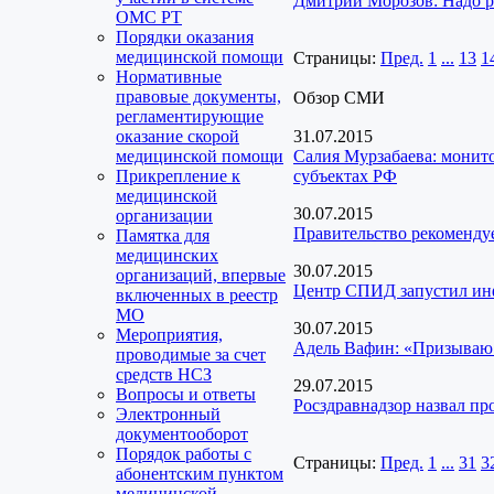
Дмитрий Морозов: Надо р
ОМС РТ
Порядки оказания
медицинской помощи
Страницы:
Пред.
1
...
13
1
Нормативные
правовые документы,
Обзор СМИ
регламентирующие
оказание скорой
31.07.2015
медицинской помощи
Салия Мурзабаева: монито
Прикрепление к
субъектах РФ
медицинской
30.07.2015
организации
Правительство рекомендуе
Памятка для
медицинских
30.07.2015
организаций, впервые
Центр СПИД запустил и
включенных в реестр
МО
30.07.2015
Мероприятия,
Адель Вафин: «Призываю 
проводимые за счет
средств НСЗ
29.07.2015
Вопросы и ответы
Росздравнадзор назвал пр
Электронный
документооборот
Порядок работы с
Страницы:
Пред.
1
...
31
3
абонентским пунктом
медицинской