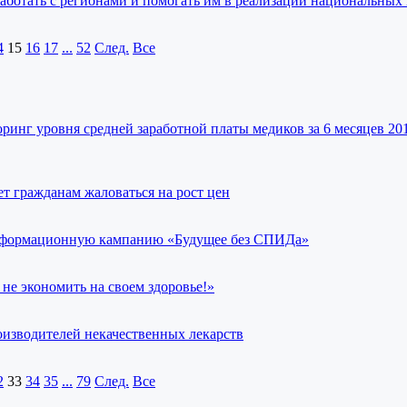
аботать с регионами и помогать им в реализации национальных
4
15
16
17
...
52
След.
Все
ринг уровня средней заработной платы медиков за 6 месяцев 201
т гражданам жаловаться на рост цен
нформационную кампанию «Будущее без СПИДа»
не экономить на своем здоровье!»
оизводителей некачественных лекарств
2
33
34
35
...
79
След.
Все