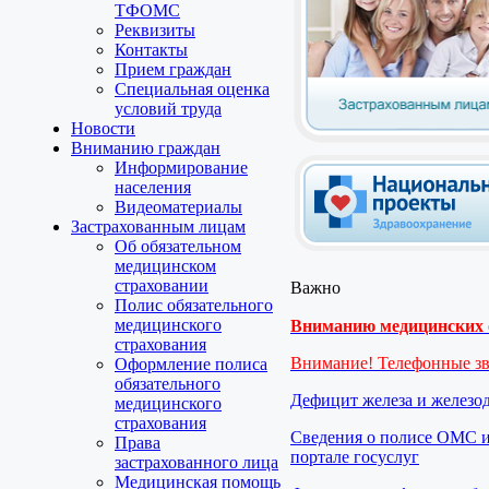
ТФОМС
Реквизиты
Контакты
Прием граждан
Специальная оценка
условий труда
Новости
Вниманию граждан
Информирование
населения
Видеоматериалы
Застрахованным лицам
Об обязательном
медицинском
страховании
Важно
Полис обязательного
медицинского
Вниманию медицинских о
страхования
Внимание! Телефонные з
Оформление полиса
обязательного
Дефицит железа и железо
медицинского
страхования
Сведения о полисе ОМС и
Права
портале госуслуг
застрахованного лица
Медицинская помощь