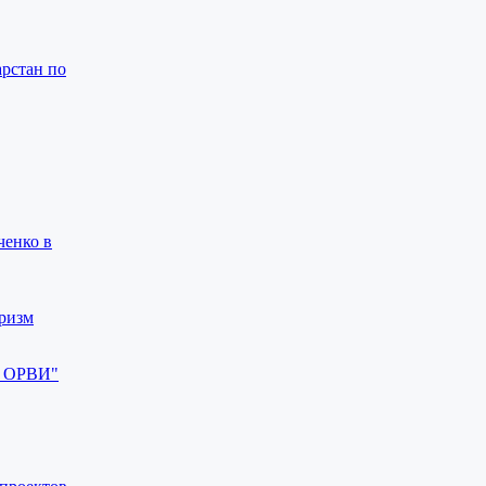
арстан по
ченко в
ризм
и ОРВИ"