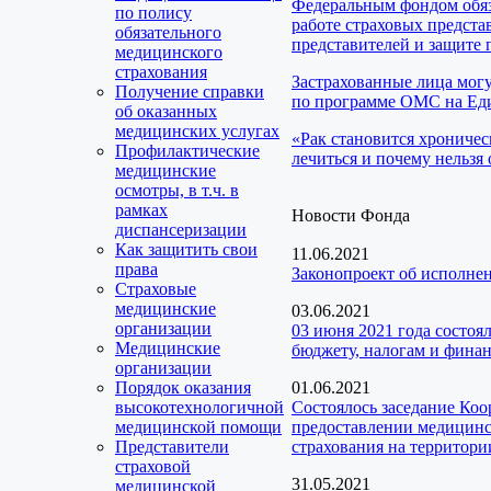
Федеральным фондом обяз
по полису
работе страховых предста
обязательного
представителей и защите 
медицинского
страхования
Застрахованные лица мог
Получение справки
по программе ОМС на Еди
об оказанных
медицинских услугах
«Рак становится хроничес
Профилактические
лечиться и почему нельзя 
медицинские
осмотры, в т.ч. в
рамках
Новости Фонда
диспансеризации
Как защитить свои
11.06.2021
права
Законопроект об исполне
Страховые
медицинские
03.06.2021
организации
03 июня 2021 года состоя
Медицинские
бюджету, налогам и фина
организации
Порядок оказания
01.06.2021
высокотехнологичной
Состоялось заседание Ко
медицинской помощи
предоставлении медицинск
Представители
страхования на территори
страховой
31.05.2021
медицинской