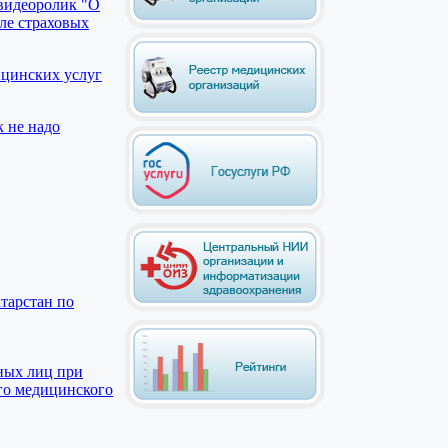
видеоролик "О
ле страховых
ицинских услуг
к не надо
тарстан по
ных лиц при
го медицинского