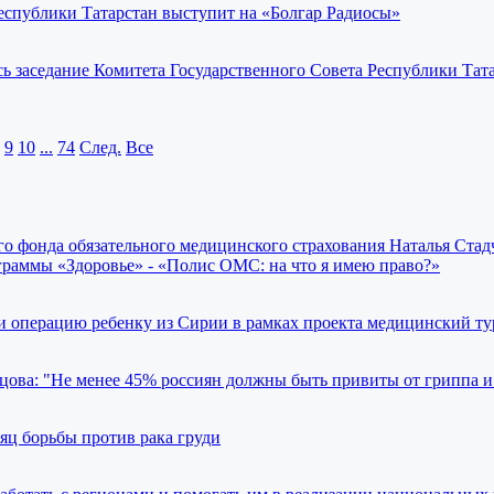
публики Татарстан выступит на «Болгар Радиосы»
ось заседание Комитета Государственного Совета Республики Тат
9
10
...
74
След.
Все
о фонда обязательного медицинского страхования Наталья Стад
граммы «Здоровье» - «Полис ОМС: на что я имею право?»
операцию ребенку из Сирии в рамках проекта медицинский ту
ова: "Не менее 45% россиян должны быть привиты от гриппа 
яц борьбы против рака груди