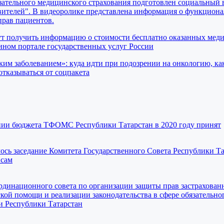
ательного медицинского страхования подготовлен социальный 
вителей". В видеоролике представлена информация о функциона
прав пациентов.
ут получить информацию о стоимости бесплатно оказанных мед
ном портале государственных услуг России
ким заболеванием»: куда идти при подозрении на онкологию, ка
отказываться от соцпакета
нии бюджета ТФОМС Республики Татарстан в 2020 году принят
лось заседание Комитета Государственного Совета Республики Та
нсам
ординационного совета по организации защиты прав застрахован
ой помощи и реализации законодательства в сфере обязательно
и Республики Татарстан