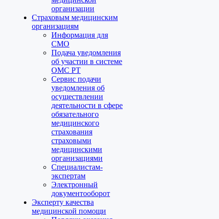
организации
Страховым медицинским
организациям
Информация для
СМО
Подача уведомления
об участии в системе
ОМС РТ
Сервис подачи
уведомления об
осуществлении
деятельности в сфере
обязательного
медицинского
страхования
страховыми
медицинскими
организациями
Специалистам-
экспертам
Электронный
документооборот
Эксперту качества
медицинской помощи