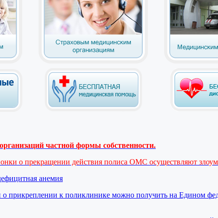
рганизаций частной формы собственности.
вонки о прекращении действия полиса ОМС осуществляют злоу
дефицитная анемия
 о прикреплении к поликлинике можно получить на Едином фе