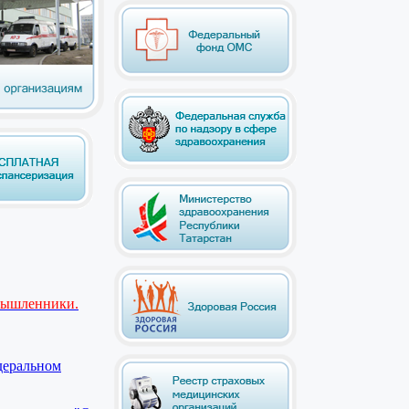
мышленники.
деральном