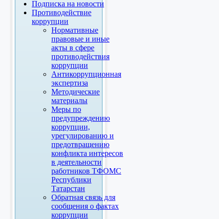
Подписка на новости
Противодействие
коррупции
Нормативные
правовые и иные
акты в сфере
противодействия
коррупции
Антикоррупционная
экспертиза
Методические
материалы
Меры по
предупреждению
коррупции,
урегулированию и
предотвращению
конфликта интересов
в деятельности
работников ТФОМС
Республики
Татарстан
Обратная связь для
сообщения о фактах
коррупции