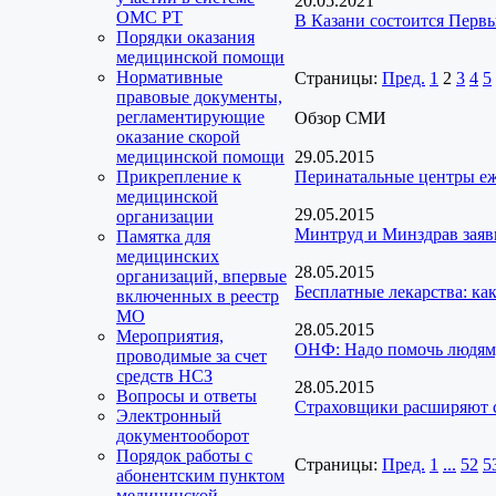
20.05.2021
ОМС РТ
В Казани состоится Перв
Порядки оказания
медицинской помощи
Нормативные
Страницы:
Пред.
1
2
3
4
5
правовые документы,
регламентирующие
Обзор СМИ
оказание скорой
медицинской помощи
29.05.2015
Прикрепление к
Перинатальные центры еж
медицинской
29.05.2015
организации
Минтруд и Минздрав заяви
Памятка для
медицинских
28.05.2015
организаций, впервые
Бесплатные лекарства: ка
включенных в реестр
МО
28.05.2015
Мероприятия,
ОНФ: Надо помочь людям,
проводимые за счет
средств НСЗ
28.05.2015
Вопросы и ответы
Страховщики расширяют 
Электронный
документооборот
Порядок работы с
Страницы:
Пред.
1
...
52
5
абонентским пунктом
медицинской