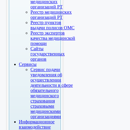
медицинских
организаций РТ
Реестр медицинских
организаций РТ
Реестр пунктов
выдачи полисов ОМС
Реестр экспертов
качества медицинской
помощи
Сайты
государственных
органов
Сервисы
Сервис подачи
уведомления об
осуществлении
деятельности в сфере
обязательного
медицинского
страхования
страховыми
медицинскими
организациями
Информационное
взаимодействие