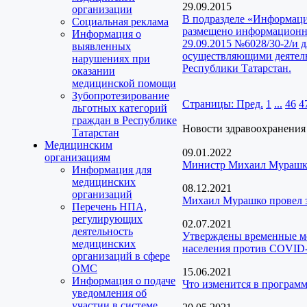
29.09.2015
организации
В подразделе «Информаци
Социальная реклама
размещено информационно
Информация о
29.09.2015 №6028/30-2/и 
выявленных
осуществляющими деятельн
нарушениях при
Республики Татарстан.
оказании
медицинской помощи
Зубопротезирование
Страницы:
Пред.
1
...
46
4
льготных категорий
граждан в Республике
Новости здравоохранения
Татарстан
Медицинским
09.01.2022
организациям
Министр Михаил Мурашко:
Информация для
медицинских
08.12.2021
организаций
Михаил Мурашко провел з
Перечень НПА,
регулирующих
02.07.2021
деятельность
Утверждены временные ме
медицинских
населения против COVID
организаций в сфере
ОМС
15.06.2021
Информация о подаче
Что изменится в програм
уведомления об
участии в системе