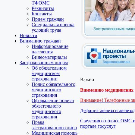
ТФОМС
Реквизиты
Контакты
Прием граждан
Специальная оценка
условий труда
Новости
Вниманию граждан
Информирование
населения
Видеоматериалы
Застрахованным лицам
Об обязательном
медицинском
страховании
Важно
Полис обязательного
медицинского
Вниманию медицинских о
страхования
Внимание! Телефонные з
Оформление полиса
обязательного
Дефицит железа и железо
медицинского
страхования
Сведения о полисе ОМС и
Права
портале госуслуг
застрахованного лица
Медицинская помощь