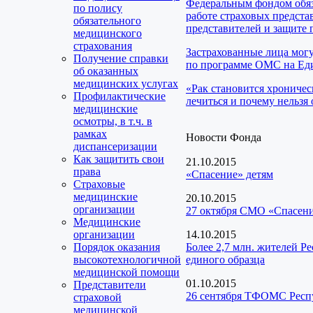
Федеральным фондом обяз
по полису
работе страховых предста
обязательного
представителей и защите 
медицинского
страхования
Застрахованные лица мог
Получение справки
по программе ОМС на Еди
об оказанных
медицинских услугах
«Рак становится хроничес
Профилактические
лечиться и почему нельзя 
медицинские
осмотры, в т.ч. в
рамках
Новости Фонда
диспансеризации
Как защитить свои
21.10.2015
права
«Спасение» детям
Страховые
медицинские
20.10.2015
организации
27 октября СМО «Спасение
Медицинские
организации
14.10.2015
Порядок оказания
Более 2,7 млн. жителей Р
высокотехнологичной
единого образца
медицинской помощи
01.10.2015
Представители
26 сентября ТФОМС Респу
страховой
медицинской