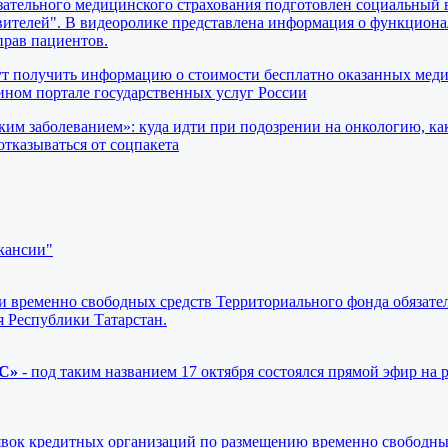
ательного медицинского страхования подготовлен социальный 
вителей". В видеоролике представлена информация о функциона
прав пациентов.
ут получить информацию о стоимости бесплатно оказанных мед
ном портале государственных услуг России
ким заболеванием»: куда идти при подозрении на онкологию, ка
отказываться от соцпакета
кансии"
 временно свободных средств Территориального фонда обязате
я Республики Татарстан.
МС»
- под таким названием 17 октября состоялся прямой эфир на 
явок кредитных организаций по размещению временно свободны