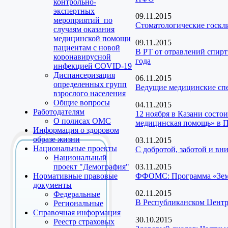
контрольно-
экспертных
09.11.2015
мероприятий по
Стоматологические госкл
случаям оказания
медицинской помощи
09.11.2015
пациентам с новой
В РТ от отравлений спирт
коронавирусной
года
инфекцией COVID-19
Диспансеризация
06.11.2015
определенных групп
Ведущие медицинские спе
взрослого населения
Общие вопросы
04.11.2015
Работодателям
12 ноября в Казани состо
О полисах ОМС
медицинская помощь» в
Информация о здоровом
образе жизни
03.11.2015
Национальные проекты
С добротой, заботой и вни
Национальный
проект "Демография"
03.11.2015
Нормативные правовые
ФФОМС: Программа «Земс
документы
02.11.2015
Федеральные
В Республиканском Центр
Региональные
Справочная информация
30.10.2015
Реестр страховых