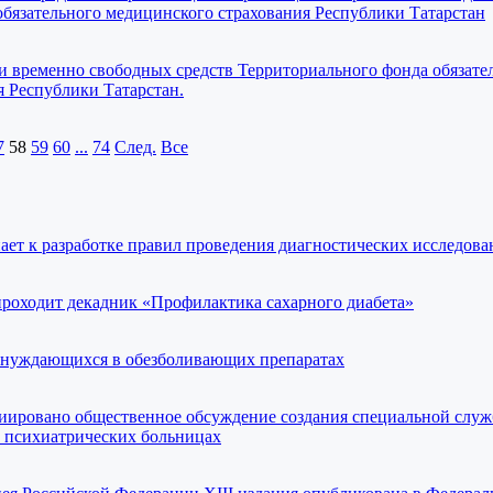
обязательного медицинского страхования Республики Татарстан
 временно свободных средств Территориального фонда обязате
я Республики Татарстан.
7
58
59
60
...
74
След.
Все
ает к разработке правил проведения диагностических исследов
проходит декадник «Профилактика сахарного диабета»
р нуждающихся в обезболивающих препаратах
ировано общественное обсуждение создания специальной служ
в психиатрических больницах