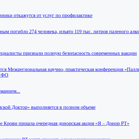
иники откажутся от услуг по профилактике
ным погибло 274 человека, изъято 119 тыс. литров паленого алко
циалисты признали полную безопасность современных вакцин
ится Межрегиональная научно- практическая конференция «Палл
 ПФО
манием...
кой Доктор» выполняется в полном объеме
е Крови прошла очередная донорская акция «Я – Донор РТ»