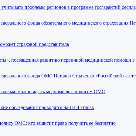
а учитывать проблемы регионов в программе госгарантий бесп
едерального фонда обязательного медицинского страхования На
поможет страховой представитель
еты», посвященная развитию первичной медицинской помощи в
едерального фонда ОМС Натальи Стадченко «Российской газете
 сколько можно ждать медпомощь с полисом ОМС
ие обследования проводятся на I и II этапах
олису ОМС: кто защитит право получить ее бесплатно