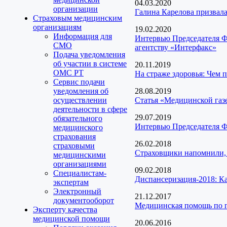
04.03.2020
организации
Галина Карелова призвал
Страховым медицинским
организациям
19.02.2020
Информация для
Интервью Председателя Ф
СМО
агентству «Интерфакс»
Подача уведомления
об участии в системе
20.11.2019
ОМС РТ
На страже здоровья: Чем 
Сервис подачи
уведомления об
28.08.2019
осуществлении
Статья «Медицинской газ
деятельности в сфере
29.07.2019
обязательного
Интервью Председателя Ф
медицинского
страхования
26.02.2018
страховыми
Страховщики напомнили,
медицинскими
организациями
09.02.2018
Специалистам-
Диспансеризация-2018: Как
экспертам
Электронный
21.12.2017
документооборот
Медицинская помощь по п
Эксперту качества
медицинской помощи
20.06.2016