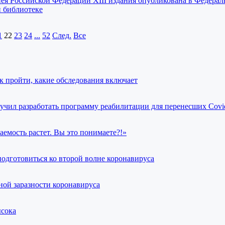
пея Российской Федерации XIII издания опубликована в Федерал
 библиотеке
1
22
23
24
...
52
След.
Все
к пройти, какие обследования включает
учил разработать программу реабилитации для перенесших Covi
аемость растет. Вы это понимаете?!»
 подготовиться ко второй волне коронавируса
ной заразности коронавируса
ысока