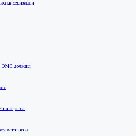
диспансеризации
по ОМС должны
ция
инистерства
 косметологов