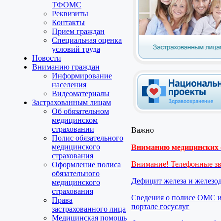
ТФОМС
Реквизиты
Контакты
Прием граждан
Специальная оценка
условий труда
Новости
Вниманию граждан
Информирование
населения
Видеоматериалы
Застрахованным лицам
Об обязательном
медицинском
страховании
Важно
Полис обязательного
медицинского
Вниманию медицинских о
страхования
Внимание! Телефонные з
Оформление полиса
обязательного
Дефицит железа и железо
медицинского
страхования
Сведения о полисе ОМС и
Права
портале госуслуг
застрахованного лица
Медицинская помощь