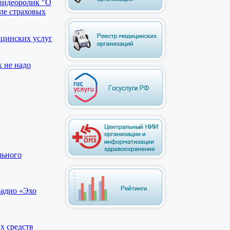
видеоролик "О
ле страховых
ицинских услуг
к не надо
льного
радио «Эхо
х средств