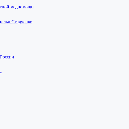
латной медпомощи
тальи Стадченко
 России
»