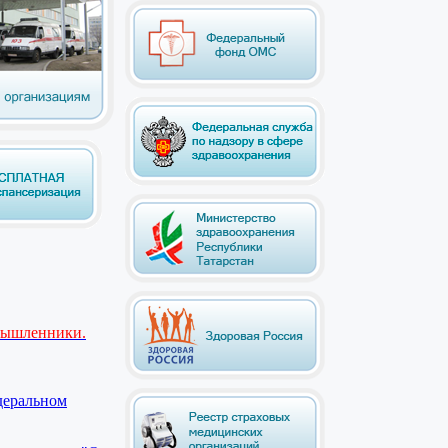
мышленники.
деральном