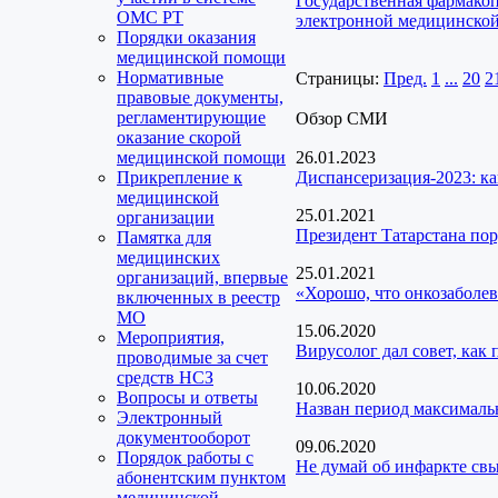
Государственная фармако
ОМС РТ
электронной медицинской
Порядки оказания
медицинской помощи
Нормативные
Страницы:
Пред.
1
...
20
2
правовые документы,
регламентирующие
Обзор СМИ
оказание скорой
медицинской помощи
26.01.2023
Прикрепление к
Диспансеризация-2023: ка
медицинской
25.01.2021
организации
Президент Татарстана пор
Памятка для
медицинских
25.01.2021
организаций, впервые
«Хорошо, что онкозаболев
включенных в реестр
МО
15.06.2020
Мероприятия,
Вирусолог дал совет, как
проводимые за счет
средств НСЗ
10.06.2020
Вопросы и ответы
Назван период максималь
Электронный
документооборот
09.06.2020
Порядок работы с
Не думай об инфаркте св
абонентским пунктом
медицинской