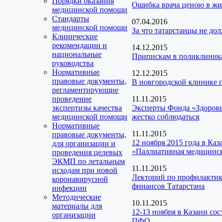
Порядки оказания
Ошибка врача ценою в жиз
медицинской помощи
Стандарты
07.04.2016
медицинской помощи
За что татарстанцы не до
Клинические
рекомендации и
14.12.2015
национальные
Припискам в поликлиника
руководства
Нормативные
12.12.2015
правовые документы,
В новгородской клинике
регламентирующие
проведение
11.11.2015
экспертизы качества
Эксперты Фонда «Здоров
медицинской помощи
жестко соблюдаться
Нормативные
11.11.2015
правовые документы,
12 ноября 2015 года в Ка
для организации и
«Паллиативная медицинс
проведения целевых
ЭКМП по летальным
11.11.2015
исходам при новой
Лекторий по профилактик
коронавирусной
финансов Татарстана
инфекции
Методические
10.11.2015
материалы для
12-13 ноября в Казани со
организации
ПФО