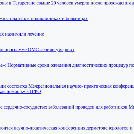
нь: в Татарстане свыше 20 человек умерли после прохождения 
лжны платить в поликлиниках и больницах
х назначили лечение
 по программе ОМС лечили умерших
ье»: Нормативные сроки ожидания диагностических процедур 
зани состоится Межрегиональная научно- практическая конферен
кая помощь» в ПФО
е сердечно-сосудистых заболеваний проведен для работников М
стоится научно-практическая конференция дерматовенерологов и