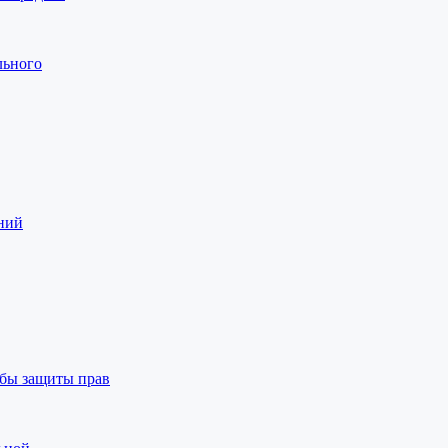
льного
аний
бы защиты прав