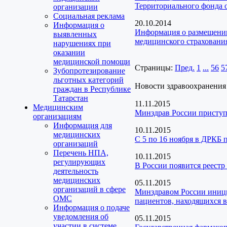
Территориального фонда 
организации
Социальная реклама
20.10.2014
Информация о
Информация о размещении
выявленных
медицинского страховани
нарушениях при
оказании
медицинской помощи
Страницы:
Пред.
1
...
56
5
Зубопротезирование
льготных категорий
Новости здравоохранения
граждан в Республике
Татарстан
11.11.2015
Медицинским
Минздрав России приступ
организациям
Информация для
10.11.2015
медицинских
С 5 по 16 ноября в ДРКБ 
организаций
Перечень НПА,
10.11.2015
регулирующих
В России появится реест
деятельность
медицинских
05.11.2015
организаций в сфере
Минздравом России иници
ОМС
пациентов, находящихся 
Информация о подаче
уведомления об
05.11.2015
участии в системе