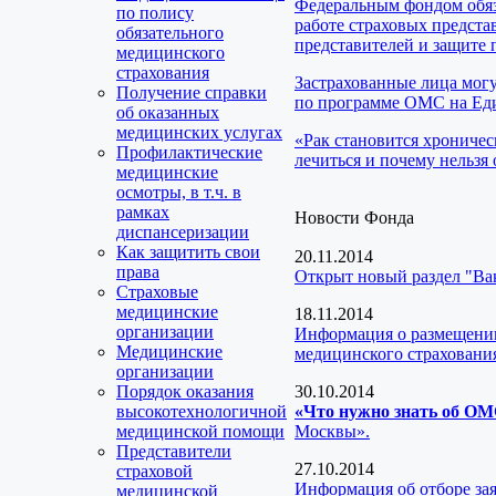
Федеральным фондом обяз
по полису
работе страховых предста
обязательного
представителей и защите 
медицинского
страхования
Застрахованные лица мог
Получение справки
по программе ОМС на Еди
об оказанных
медицинских услугах
«Рак становится хроничес
Профилактические
лечиться и почему нельзя 
медицинские
осмотры, в т.ч. в
рамках
Новости Фонда
диспансеризации
Как защитить свои
20.11.2014
права
Открыт новый раздел "Ва
Страховые
медицинские
18.11.2014
организации
Информация о размещении
Медицинские
медицинского страховани
организации
Порядок оказания
30.10.2014
высокотехнологичной
«Что нужно знать об О
медицинской помощи
Москвы».
Представители
27.10.2014
страховой
Информация об отборе за
медицинской