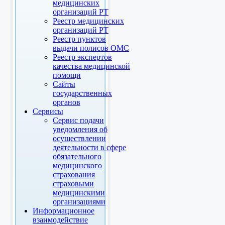
медицинских
организаций РТ
Реестр медицинских
организаций РТ
Реестр пунктов
выдачи полисов ОМС
Реестр экспертов
качества медицинской
помощи
Сайты
государственных
органов
Сервисы
Сервис подачи
уведомления об
осуществлении
деятельности в сфере
обязательного
медицинского
страхования
страховыми
медицинскими
организациями
Информационное
взаимодействие