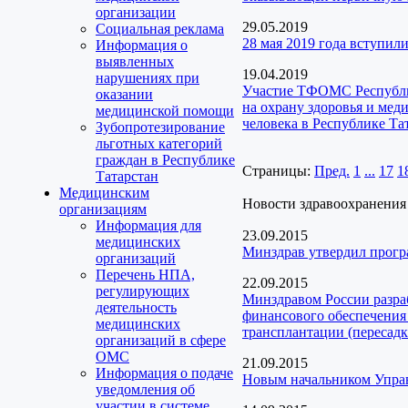
организации
29.05.2019
Социальная реклама
28 мая 2019 года вступил
Информация о
выявленных
19.04.2019
нарушениях при
Участие ТФОМС Республик
оказании
на охрану здоровья и ме
медицинской помощи
человека в Республике Та
Зубопротезирование
льготных категорий
граждан в Республике
Страницы:
Пред.
1
...
17
1
Татарстан
Медицинским
Новости здравоохранения
организациям
Информация для
23.09.2015
медицинских
Минздрав утвердил прог
организаций
Перечень НПА,
22.09.2015
регулирующих
Минздравом России разра
деятельность
финансового обеспечения 
медицинских
трансплантации (пересадк
организаций в сфере
ОМС
21.09.2015
Информация о подаче
Новым начальником Управ
уведомления об
участии в системе