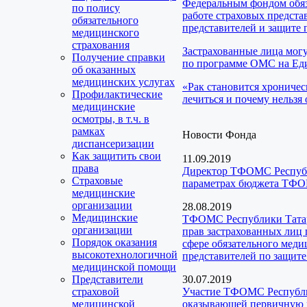
Федеральным фондом обяз
по полису
работе страховых предста
обязательного
представителей и защите 
медицинского
страхования
Застрахованные лица мог
Получение справки
по программе ОМС на Еди
об оказанных
медицинских услугах
«Рак становится хроничес
Профилактические
лечиться и почему нельзя 
медицинские
осмотры, в т.ч. в
рамках
Новости Фонда
диспансеризации
Как защитить свои
11.09.2019
права
Директор ТФОМС Республи
Страховые
параметрах бюджета ТФО
медицинские
организации
28.08.2019
Медицинские
ТФОМС Республики Татарс
организации
прав застрахованных лиц
Порядок оказания
сфере обязательного меди
высокотехнологичной
представителей по защит
медицинской помощи
Представители
30.07.2019
страховой
Участие ТФОМС Республик
медицинской
оказывающей первичную 