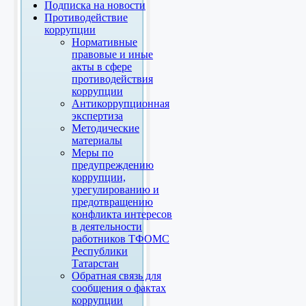
Подписка на новости
Противодействие
коррупции
Нормативные
правовые и иные
акты в сфере
противодействия
коррупции
Антикоррупционная
экспертиза
Методические
материалы
Меры по
предупреждению
коррупции,
урегулированию и
предотвращению
конфликта интересов
в деятельности
работников ТФОМС
Республики
Татарстан
Обратная связь для
сообщения о фактах
коррупции