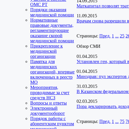
14.09.2015
ОМС РТ
Маткапитал позволят тра
Порядки оказания
медицинской помощи
11.09.2015
Нормативные
Врачам снова разрешили 
правовые документы,
регламентирующие
оказание скорой
Страницы:
Пред.
1
...
25
2
медицинской помощи
Прикрепление к
Обзор СМИ
медицинской
организации
01.04.2015
Памятка для
Установлен ген, который
медицинских
01.04.2015
организаций, впервые
Минздрав: пул экспертов 
включенных в реестр
МО
31.03.2015
Мероприятия,
В Казанском федеральном 
проводимые за счет
средств НСЗ
02.03.2015
Вопросы и ответы
Пора декларировать дох
Электронный
документооборот
Порядок работы с
Страницы:
Пред.
1
...
75
7
абонентским пунктом
медицинской