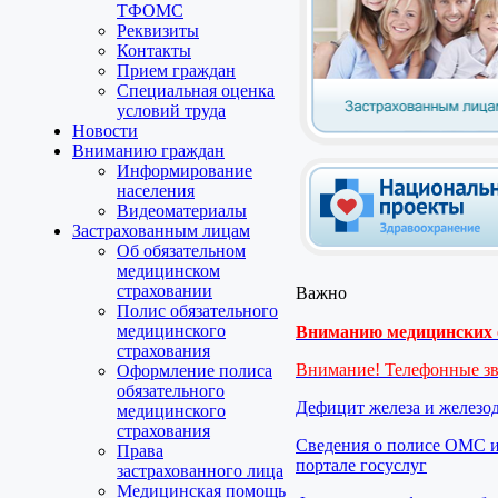
ТФОМС
Реквизиты
Контакты
Прием граждан
Специальная оценка
условий труда
Новости
Вниманию граждан
Информирование
населения
Видеоматериалы
Застрахованным лицам
Об обязательном
медицинском
страховании
Важно
Полис обязательного
медицинского
Вниманию медицинских о
страхования
Внимание! Телефонные з
Оформление полиса
обязательного
Дефицит железа и железо
медицинского
страхования
Сведения о полисе ОМС и
Права
портале госуслуг
застрахованного лица
Медицинская помощь