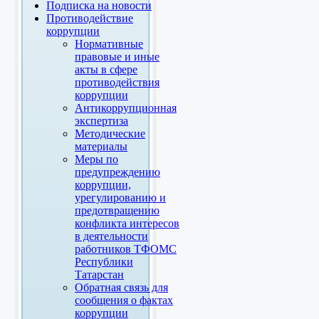
Подписка на новости
Противодействие
коррупции
Нормативные
правовые и иные
акты в сфере
противодействия
коррупции
Антикоррупционная
экспертиза
Методические
материалы
Меры по
предупреждению
коррупции,
урегулированию и
предотвращению
конфликта интересов
в деятельности
работников ТФОМС
Республики
Татарстан
Обратная связь для
сообщения о фактах
коррупции