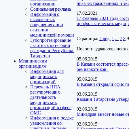
прав застрахованных и эк
организации
Социальная реклама
17.02.2021
Информация о
17 февраля 2021 года сос
выявленных
профилактических медици
нарушениях при
оказании
медицинской помощи
Страницы:
Пред.
1
...
7
8
9
Зубопротезирование
льготных категорий
Новости здравоохранения
граждан в Республике
Татарстан
05.06.2015
Медицинским
В Казани состоится прес
организациям
без наркотиков»
Информация для
медицинских
05.06.2015
организаций
В Казани открыли офис п
Перечень НПА,
регулирующих
03.06.2015
деятельность
Кабмин Татарстана утвер
медицинских
организаций в сфере
02.06.2015
ОМС
Минздрав внесет новые о
Информация о подаче
уведомления об
02.06.2015
участии в системе