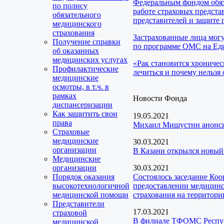
Федеральным фондом обяз
по полису
работе страховых предста
обязательного
представителей и защите 
медицинского
страхования
Застрахованные лица мог
Получение справки
по программе ОМС на Еди
об оказанных
медицинских услугах
«Рак становится хроничес
Профилактические
лечиться и почему нельзя 
медицинские
осмотры, в т.ч. в
рамках
Новости Фонда
диспансеризации
Как защитить свои
19.05.2021
права
Михаил Мишустин анонси
Страховые
медицинские
30.03.2021
организации
В Казани открылся новый
Медицинские
организации
30.03.2021
Порядок оказания
Состоялось заседание Ко
высокотехнологичной
предоставлении медицинск
медицинской помощи
страхования на территори
Представители
17.03.2021
страховой
В филиале ТФОМС Республ
медицинской