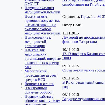
В Государственной Думе 
ОМС РТ
онкобольным на IV-ой ст
Порядки оказания
медицинской помощи
Нормативные
Страницы:
Пред.
1
...
36
3
правовые документы,
регламентирующие
Обзор СМИ
оказание скорой
медицинской помощи
11.11.2015
Прикрепление к
Лекторий по профилактик
медицинской
финансов Татарстана
организации
10.11.2015
Памятка для
12-13 ноября в Казани со
медицинских
ПФО
организаций, впервые
включенных в реестр
09.11.2015
МО
Стоматологические госкл
Мероприятия,
проводимые за счет
09.11.2015
средств НСЗ
В РТ от отравлений спирт
Вопросы и ответы
года
Электронный
документооборот
06.11.2015
Порядок работы с
Ведущие медицинские спе
абонентским пунктом
медицинской