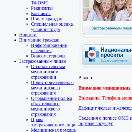
ТФОМС
Реквизиты
Контакты
Прием граждан
Специальная оценка
условий труда
Новости
Вниманию граждан
Информирование
населения
Видеоматериалы
Застрахованным лицам
Об обязательном
медицинском
страховании
Важно
Полис обязательного
медицинского
Вниманию медицинских о
страхования
Внимание! Телефонные з
Оформление полиса
обязательного
Дефицит железа и железо
медицинского
страхования
Сведения о полисе ОМС и
Права
портале госуслуг
застрахованного лица
Медицинская помощь