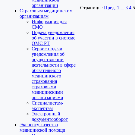
организации
Страницы:
Пред.
1
...
3
4
5
Страховым медицинским
организациям
Информация для
СМО
Подача уведомления
об участии в системе
ОМС РТ
Сервис подачи
уведомления об
осуществлении
деятельности в сфере
обязательного
медицинского
страхования
страховыми
медицинскими
организациями
Специалистам-
экспертам
Электронный
документооборот
Эксперту качества
медицинской помощи