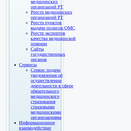
медицинских
организаций РТ
Реестр медицинских
организаций РТ
Реестр пунктов
выдачи полисов ОМС
Реестр экспертов
качества медицинской
помощи
Сайты
государственных
органов
Сервисы
Сервис подачи
уведомления об
осуществлении
деятельности в сфере
обязательного
медицинского
страхования
страховыми
медицинскими
организациями
Информационное
взаимодействие