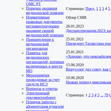
ОМС РТ
Порядки оказания
Страницы:
Пред.
1
2
3
4
5
медицинской помощи
Нормативные
Обзор СМИ
правовые документы,
регламентирующие
26.01.2023
оказание скорой
Диспансеризация-2023: ка
медицинской помощи
25.01.2021
Прикрепление к
Президент Татарстана пор
медицинской
организации
25.01.2021
Памятка для
«Хорошо, что онкозаболев
медицинских
организаций, впервые
15.06.2020
включенных в реестр
Вирусолог дал совет, как
МО
Мероприятия,
10.06.2020
проводимые за счет
Назван период максималь
средств НСЗ
Вопросы и ответы
Электронный
Страницы:
1
2
3
4
5
...
79
документооборот
Порядок работы с
абонентским пунктом
медицинской