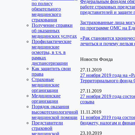
Федеральным фондом обяз
по полису
работе страховых предста
обязательного
представителей и защите 
медицинского
страхования
Застрахованные лица мог
Получение справки
по программе ОМС на Еди
об оказанных
медицинских услугах
«Рак становится хроничес
Профилактические
лечиться и почему нельзя 
медицинские
осмотры, в т.ч. в
рамках
Новости Фонда
диспансеризации
Как защитить свои
27.11.2019
права
27 ноября 2019 года на «
Страховые
Территориального фонда
медицинские
организации
27.11.2019
Медицинские
27 ноября 2019 года сост
организации
созыва
Порядок оказания
высокотехнологичной
11.11.2019
медицинской помощи
11 ноября 2019 года сост
Представители
бюджету, налогам и фина
страховой
23.10.2019
медицинской