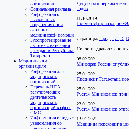
Депутаты в первом чтени
организации
годов
Социальная реклама
Информация о
11.10.2019
выявленных
Прямой эфир на радио «Э
нарушениях при
оказании
медицинской помощи
Страницы:
Пред.
1
...
15
1
Зубопротезирование
льготных категорий
Новости здравоохранения
граждан в Республике
Татарстан
08.02.2021
Медицинским
Минздрав России опублик
организациям
Информация для
25.01.2021
медицинских
Президент Татарстана пор
организаций
Перечень НПА,
25.01.2021
регулирующих
Рустам Минниханов прини
деятельность
медицинских
23.01.2021
организаций в сфере
Рустам Минниханов откр
ОМС
Информация о подаче
13.01.2021
уведомления об
Медицина переходит в ц
участии в системе