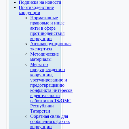
Подписка на новости
Противодействие
коррупции
Нормативные
правовые и иные
акты в сфере
противодействия
коррупции
Антикоррупционная
экспертиза
Методические
материалы
Меры по
предупреждению
коррупции,
урегулированию и
предотвращению
конфликта интересов
в деятельности
работников ТФОМС
Республики
Татарстан
Обратная связь для
сообщения о фактах
коррупции