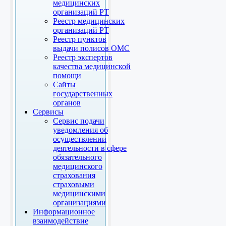
медицинских
организаций РТ
Реестр медицинских
организаций РТ
Реестр пунктов
выдачи полисов ОМС
Реестр экспертов
качества медицинской
помощи
Сайты
государственных
органов
Сервисы
Сервис подачи
уведомления об
осуществлении
деятельности в сфере
обязательного
медицинского
страхования
страховыми
медицинскими
организациями
Информационное
взаимодействие