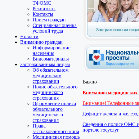
ТФОМС
Реквизиты
Контакты
Прием граждан
Специальная оценка
условий труда
Новости
Вниманию граждан
Информирование
населения
Видеоматериалы
Застрахованным лицам
Об обязательном
медицинском
страховании
Важно
Полис обязательного
медицинского
Вниманию медицинских о
страхования
Внимание! Телефонные з
Оформление полиса
обязательного
Дефицит железа и железо
медицинского
страхования
Сведения о полисе ОМС и
Права
портале госуслуг
застрахованного лица
Медицинская помощь