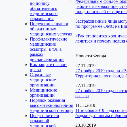
Федеральным фондом обяз
по полису
работе страховых предста
обязательного
представителей и защите 
медицинского
страхования
Застрахованные лица мог
Получение справки
по программе ОМС на Еди
об оказанных
медицинских услугах
«Рак становится хроничес
Профилактические
лечиться и почему нельзя 
медицинские
осмотры, в т.ч. в
рамках
Новости Фонда
диспансеризации
Как защитить свои
27.11.2019
права
27 ноября 2019 года на «
Страховые
Территориального фонда
медицинские
организации
27.11.2019
Медицинские
27 ноября 2019 года сост
организации
созыва
Порядок оказания
высокотехнологичной
11.11.2019
медицинской помощи
11 ноября 2019 года сост
Представители
бюджету, налогам и фина
страховой
23.10.2019
медицинской