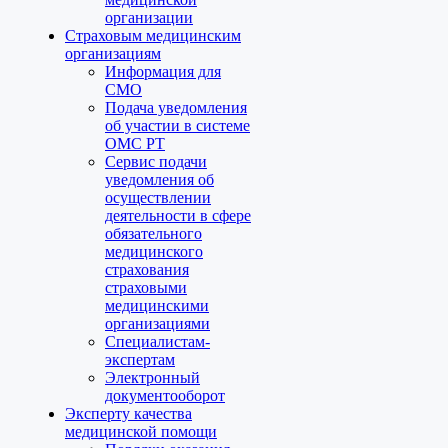
организации
Страховым медицинским
организациям
Информация для
СМО
Подача уведомления
об участии в системе
ОМС РТ
Сервис подачи
уведомления об
осуществлении
деятельности в сфере
обязательного
медицинского
страхования
страховыми
медицинскими
организациями
Специалистам-
экспертам
Электронный
документооборот
Эксперту качества
медицинской помощи