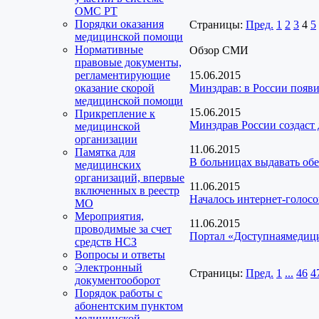
ОМС РТ
Порядки оказания
Страницы:
Пред.
1
2
3
4
5
медицинской помощи
Нормативные
Обзор СМИ
правовые документы,
регламентирующие
15.06.2015
оказание скорой
Минздрав: в России появи
медицинской помощи
15.06.2015
Прикрепление к
Минздрав России создаст
медицинской
организации
11.06.2015
Памятка для
В больницах выдавать обе
медицинских
организаций, впервые
11.06.2015
включенных в реестр
Началось интернет-голосо
МО
Мероприятия,
11.06.2015
проводимые за счет
Портал «Доступнаямедици
средств НСЗ
Вопросы и ответы
Электронный
Страницы:
Пред.
1
...
46
4
документооборот
Порядок работы с
абонентским пунктом
медицинской