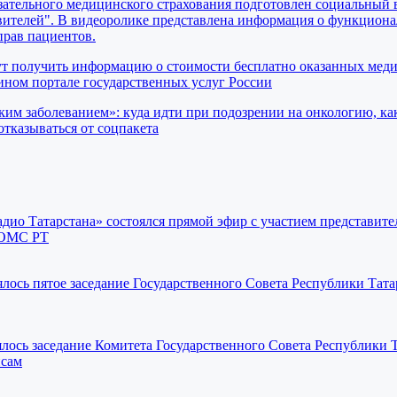
ательного медицинского страхования подготовлен социальный 
вителей". В видеоролике представлена информация о функциона
прав пациентов.
ут получить информацию о стоимости бесплатно оказанных мед
ном портале государственных услуг России
ким заболеванием»: куда идти при подозрении на онкологию, ка
отказываться от соцпакета
Радио Татарстана» состоялся прямой эфир с участием представите
 ОМС РТ
оялось пятое заседание Государственного Совета Республики Тат
оялось заседание Комитета Государственного Совета Республики 
нсам