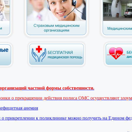
рганизаций частной формы собственности.
вонки о прекращении действия полиса ОМС осуществляют злоу
дефицитная анемия
 о прикреплении к поликлинике можно получить на Едином фе