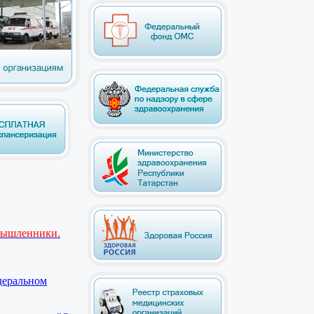
мышленники.
деральном