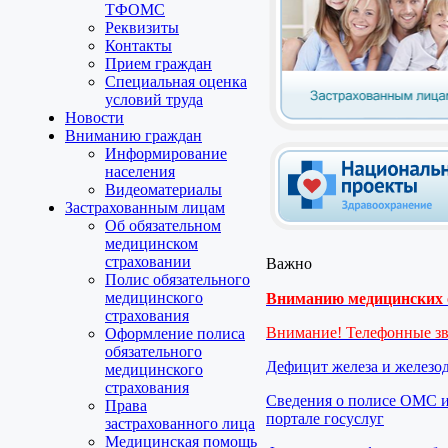
ТФОМС
Реквизиты
Контакты
Прием граждан
Специальная оценка
условий труда
Новости
Вниманию граждан
Информирование
населения
Видеоматериалы
Застрахованным лицам
Об обязательном
медицинском
страховании
Важно
Полис обязательного
медицинского
Вниманию медицинских о
страхования
Внимание! Телефонные з
Оформление полиса
обязательного
Дефицит железа и железо
медицинского
страхования
Сведения о полисе ОМС и
Права
портале госуслуг
застрахованного лица
Медицинская помощь