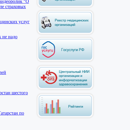
видеоролик "О
ле страховых
ицинских услуг
к не надо
лей
арстан шестого
Татарстан по