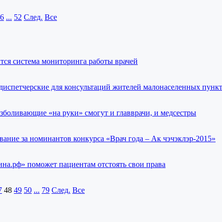
6
...
52
След.
Все
тся система мониторинга работы врачей
 диспетчерские для консультаций жителей малонаселенных пунк
зболивающие «на руки» смогут и главврачи, и медсестры
вание за номинантов конкурса «Врач года – Ак чэчэклэр-2015»
на.рф» поможет пациентам отстоять свои права
7
48
49
50
...
79
След.
Все