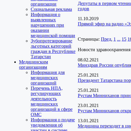
Депутаты в первом чтени
организации
годов
Социальная реклама
Информация о
11.10.2019
выявленных
Прямой эфир на радио «Э
нарушениях при
оказании
медицинской помощи
Страницы:
Пред.
1
...
15
1
Зубопротезирование
льготных категорий
Новости здравоохранения
граждан в Республике
Татарстан
08.02.2021
Медицинским
Минздрав России опублик
организациям
Информация для
25.01.2021
медицинских
Президент Татарстана пор
организаций
Перечень НПА,
25.01.2021
регулирующих
Рустам Минниханов прини
деятельность
медицинских
23.01.2021
организаций в сфере
Рустам Минниханов откр
ОМС
Информация о подаче
13.01.2021
уведомления об
Медицина переходит в ц
участии в системе