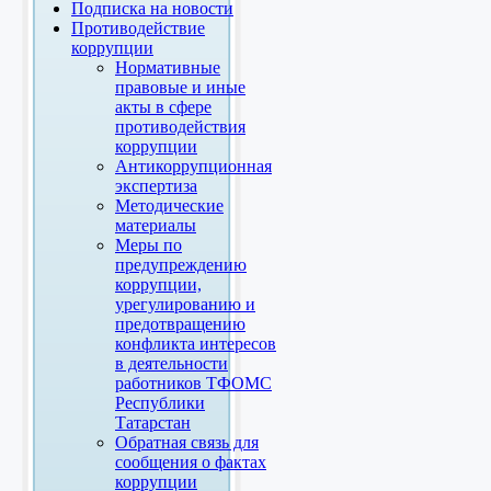
Подписка на новости
Противодействие
коррупции
Нормативные
правовые и иные
акты в сфере
противодействия
коррупции
Антикоррупционная
экспертиза
Методические
материалы
Меры по
предупреждению
коррупции,
урегулированию и
предотвращению
конфликта интересов
в деятельности
работников ТФОМС
Республики
Татарстан
Обратная связь для
сообщения о фактах
коррупции