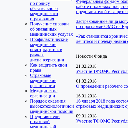
Федеральным фондом обяз
по полису
работе страховых предста
обязательного
представителей и защите 
медицинского
страхования
Застрахованные лица мог
Получение справки
по программе ОМС на Еди
об оказанных
медицинских услугах
«Рак становится хроничес
Профилактические
лечиться и почему нельзя 
медицинские
осмотры, в т.ч. в
рамках
Новости Фонда
диспансеризации
Как защитить свои
21.02.2018
права
Участие ТФОМС Республик
Страховые
медицинские
01.02.2018
организации
О проведении рабочего со
Медицинские
организации
16.01.2018
Порядок оказания
16 января 2018 года сос
высокотехнологичной
страховых медицинских о
медицинской помощи
09.01.2018
Представители
Участие ТФОМС Республик
страховой
медицинской