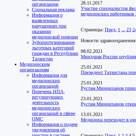
28.11.2017
организации
Участие специалистов фи
Социальная реклама
медицинских работников 
Информация о
выявленных
нарушениях при
Страницы:
Пред.
1
...
23
2
оказании
медицинской помощи
Новости здравоохранения
Зубопротезирование
льготных категорий
08.02.2021
граждан в Республике
Минздрав России опублик
Татарстан
Медицинским
25.01.2021
организациям
Президент Татарстана пор
Информация для
медицинских
25.01.2021
организаций
Рустам Минниханов прини
Перечень НПА,
регулирующих
23.01.2021
деятельность
Рустам Минниханов откр
медицинских
организаций в сфере
13.01.2021
ОМС
Медицина переходит в ц
Информация о подаче
уведомления об
участии в системе
Страницы:
Пред.
1
2
3
4
5