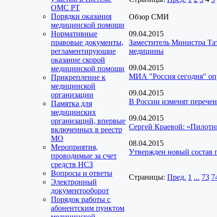
ОМС РТ
Порядки оказания
Обзор СМИ
медицинской помощи
Нормативные
09.04.2015
правовые документы,
Заместитель Министра Тат
регламентирующие
медицины
оказание скорой
09.04.2015
медицинской помощи
МИА "Россия сегодня" оп
Прикрепление к
медицинской
09.04.2015
организации
В России изменят перечен
Памятка для
медицинских
09.04.2015
организаций, впервые
Сергей Краевой: «Пилотн
включенных в реестр
МО
08.04.2015
Мероприятия,
Утвержден новый состав 
проводимые за счет
средств НСЗ
Вопросы и ответы
Страницы:
Пред.
1
...
73
7
Электронный
документооборот
Порядок работы с
абонентским пунктом
медицинской