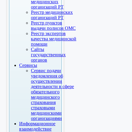
медицинских
организаций РТ
Реестр медицинских
организаций РТ
Реестр пунктов
выдачи полисов ОМС
Реестр экспертов
качества медицинской
помощи
Сайты
государственных
органов
Сервисы
Сервис подачи
уведомления об
осуществлении
деятельности в сфере
обязательного
медицинского
страхования
страховыми
медицинскими
организациями
Информационное
взаимодействие