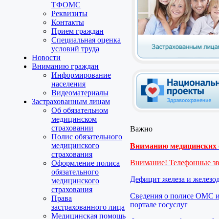
ТФОМС
Реквизиты
Контакты
Прием граждан
Специальная оценка
условий труда
Новости
Вниманию граждан
Информирование
населения
Видеоматериалы
Застрахованным лицам
Об обязательном
медицинском
страховании
Важно
Полис обязательного
медицинского
Вниманию медицинских о
страхования
Внимание! Телефонные з
Оформление полиса
обязательного
Дефицит железа и железо
медицинского
страхования
Сведения о полисе ОМС и
Права
портале госуслуг
застрахованного лица
Медицинская помощь