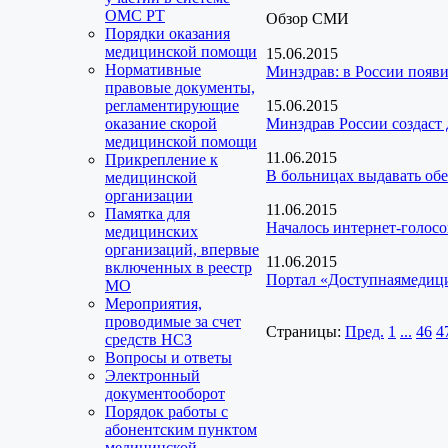
ОМС РТ
Обзор СМИ
Порядки оказания
медицинской помощи
15.06.2015
Нормативные
Минздрав: в России появи
правовые документы,
регламентирующие
15.06.2015
оказание скорой
Минздрав России создаст
медицинской помощи
11.06.2015
Прикрепление к
В больницах выдавать обе
медицинской
организации
11.06.2015
Памятка для
Началось интернет-голосо
медицинских
организаций, впервые
11.06.2015
включенных в реестр
Портал «Доступнаямедици
МО
Мероприятия,
проводимые за счет
Страницы:
Пред.
1
...
46
4
средств НСЗ
Вопросы и ответы
Электронный
документооборот
Порядок работы с
абонентским пунктом
медицинской