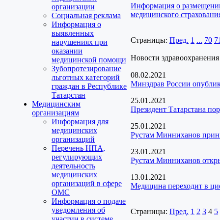
Информация о размещении
организации
медицинского страховани
Социальная реклама
Информация о
выявленных
Страницы:
Пред.
1
...
70
7
нарушениях при
оказании
Новости здравоохранения
медицинской помощи
Зубопротезирование
08.02.2021
льготных категорий
Минздрав России опублик
граждан в Республике
Татарстан
25.01.2021
Медицинским
Президент Татарстана пор
организациям
Информация для
25.01.2021
медицинских
Рустам Минниханов прини
организаций
Перечень НПА,
23.01.2021
регулирующих
Рустам Минниханов откр
деятельность
медицинских
13.01.2021
организаций в сфере
Медицина переходит в ц
ОМС
Информация о подаче
уведомления об
Страницы:
Пред.
1
2
3
4
5
участии в системе