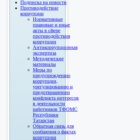
Подписка на новости
Противодействие
коррупции
Нормативные
правовые и иные
акты в сфере
противодействия
коррупции
Антикоррупционная
экспертиза
Методические
материалы
Меры по
предупреждению
коррупции,
урегулированию и
предотвращению
конфликта интересов
в деятельности
работников ТФОМС
Республики
Татарстан
Обратная связь для
сообщения о фактах
коррупции