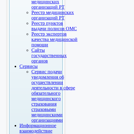
медицинских
организаций РТ
Реестр медицинских
организаций РТ
Реестр пунктов
выдачи полисов ОМС
Реестр экспертов
качества медицинской
помощи
Сайты
государственных
органов
Сервисы
Сервис подачи
уведомления об
осуществлении
деятельности в сфере
обязательного
медицинского
страхования
страховыми
медицинскими
организациями
Информационное
взаимодействие