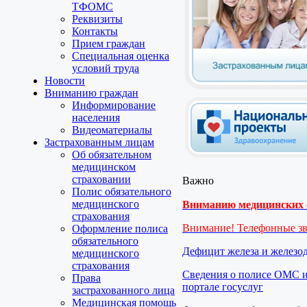
ТФОМС
Реквизиты
Контакты
Прием граждан
Специальная оценка
условий труда
Новости
Вниманию граждан
Информирование
населения
Видеоматериалы
Застрахованным лицам
Об обязательном
медицинском
страховании
Важно
Полис обязательного
медицинского
Вниманию медицинских о
страхования
Внимание! Телефонные з
Оформление полиса
обязательного
Дефицит железа и железо
медицинского
страхования
Сведения о полисе ОМС и
Права
портале госуслуг
застрахованного лица
Медицинская помощь