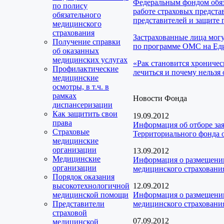
Федеральным фондом обяз
по полису
работе страховых предста
обязательного
представителей и защите 
медицинского
страхования
Застрахованные лица мог
Получение справки
по программе ОМС на Еди
об оказанных
медицинских услугах
«Рак становится хроничес
Профилактические
лечиться и почему нельзя 
медицинские
осмотры, в т.ч. в
рамках
Новости Фонда
диспансеризации
Как защитить свои
19.09.2012
права
Информация об отборе за
Страховые
Территориального фонда о
медицинские
организации
13.09.2012
Медицинские
Информация о размещении
организации
медицинского страховани
Порядок оказания
высокотехнологичной
12.09.2012
медицинской помощи
Информация о размещении
Представители
медицинского страховани
страховой
07.09.2012
медицинской