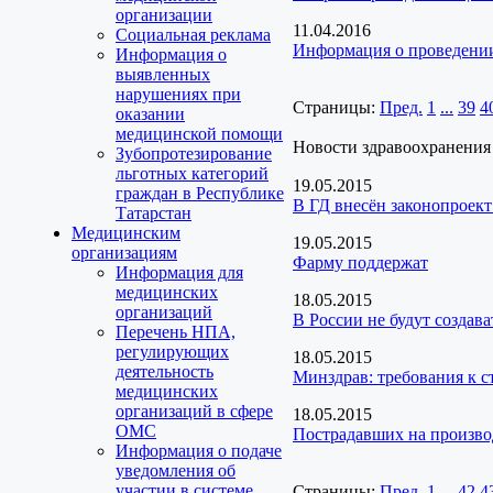
организации
11.04.2016
Социальная реклама
Информация о проведени
Информация о
выявленных
нарушениях при
Страницы:
Пред.
1
...
39
4
оказании
медицинской помощи
Новости здравоохранения
Зубопротезирование
льготных категорий
19.05.2015
граждан в Республике
В ГД внесён законопроект
Татарстан
Медицинским
19.05.2015
организациям
Фарму поддержат
Информация для
медицинских
18.05.2015
организаций
В России не будут создава
Перечень НПА,
регулирующих
18.05.2015
деятельность
Минздрав: требования к с
медицинских
организаций в сфере
18.05.2015
ОМС
Пострадавших на производ
Информация о подаче
уведомления об
участии в системе
Страницы:
Пред.
1
...
42
4