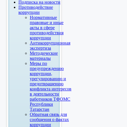
Подписка на новости
Противодействие
коррупции
Нормативные
правовые и иные
акты в сфере
противодействия
коррупции
Антикоррупционная
экспертиза
Методические
материалы
Меры по
предупреждению
коррупции,
урегулированию и
предотвращению
конфликта интересов
в деятельности
работников ТФОМС
Республики
Татарстан
Обратная связь для
сообщения о фактах
коррупции