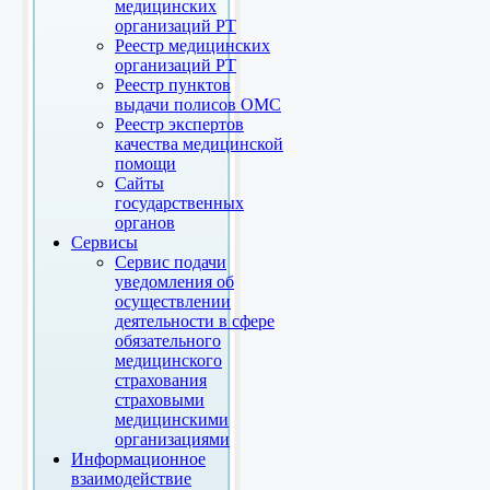
медицинских
организаций РТ
Реестр медицинских
организаций РТ
Реестр пунктов
выдачи полисов ОМС
Реестр экспертов
качества медицинской
помощи
Сайты
государственных
органов
Сервисы
Сервис подачи
уведомления об
осуществлении
деятельности в сфере
обязательного
медицинского
страхования
страховыми
медицинскими
организациями
Информационное
взаимодействие