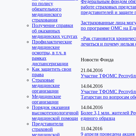
Федеральным фондом обяз
по полису
работе страховых предста
обязательного
представителей и защите 
медицинского
страхования
Застрахованные лица мог
Получение справки
по программе ОМС на Еди
об оказанных
медицинских услугах
«Рак становится хроничес
Профилактические
лечиться и почему нельзя 
медицинские
осмотры, в т.ч. в
рамках
Новости Фонда
диспансеризации
Как защитить свои
21.04.2016
права
Участие ТФОМС Республик
Страховые
медицинские
14.04.2016
организации
Участие ТФОМС Республик
Медицинские
Татарстан по вопросам об
организации
Порядок оказания
14.04.2016
высокотехнологичной
Более 3,1 млн. жителей Р
медицинской помощи
единого образца
Представители
11.04.2016
страховой
9 апреля проведена акция
медицинской