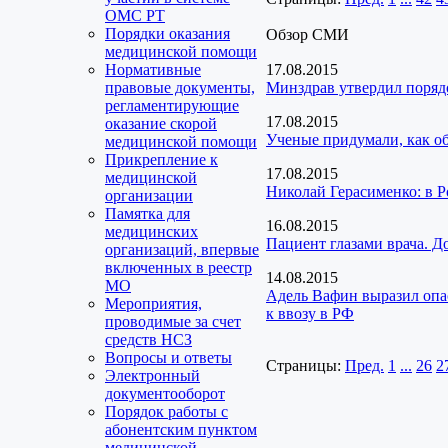
ОМС РТ
Порядки оказания
Обзор СМИ
медицинской помощи
Нормативные
17.08.2015
правовые документы,
Минздрав утвердил поряд
регламентирующие
17.08.2015
оказание скорой
Ученые придумали, как о
медицинской помощи
Прикрепление к
17.08.2015
медицинской
Николай Герасименко: в 
организации
Памятка для
16.08.2015
медицинских
Пациент глазами врача. Д
организаций, впервые
включенных в реестр
14.08.2015
МО
Адель Вафин выразил опа
Мероприятия,
к ввозу в РФ
проводимые за счет
средств НСЗ
Вопросы и ответы
Страницы:
Пред.
1
...
26
2
Электронный
документооборот
Порядок работы с
абонентским пунктом
медицинской