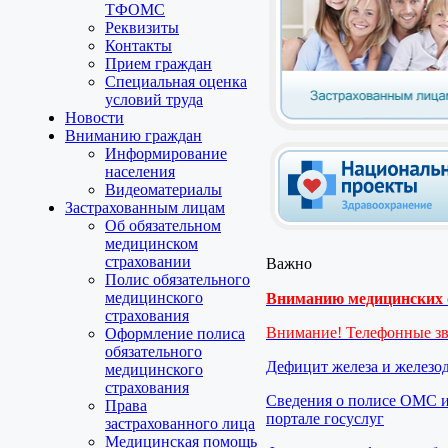
ТФОМС
Реквизиты
Контакты
Прием граждан
Специальная оценка
условий труда
Новости
Вниманию граждан
Информирование
населения
Видеоматериалы
Застрахованным лицам
Об обязательном
медицинском
страховании
Важно
Полис обязательного
медицинского
Вниманию медицинских о
страхования
Внимание! Телефонные з
Оформление полиса
обязательного
Дефицит железа и железо
медицинского
страхования
Сведения о полисе ОМС и
Права
портале госуслуг
застрахованного лица
Медицинская помощь