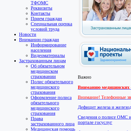
ТФОМС
Реквизиты
Контакты
Прием граждан
Специальная оценка
условий труда
Новости
Вниманию граждан
Информирование
населения
Видеоматериалы
Застрахованным лицам
Об обязательном
медицинском
страховании
Важно
Полис обязательного
медицинского
Вниманию медицинских о
страхования
Внимание! Телефонные з
Оформление полиса
обязательного
Дефицит железа и железо
медицинского
страхования
Сведения о полисе ОМС и
Права
портале госуслуг
застрахованного лица
Медицинская помощь