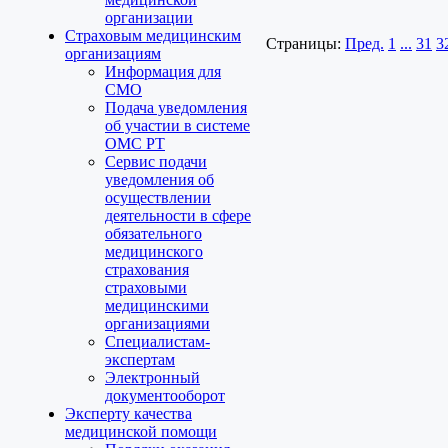
организации
Страховым медицинским
Страницы:
Пред.
1
...
31
3
организациям
Информация для
СМО
Подача уведомления
об участии в системе
ОМС РТ
Сервис подачи
уведомления об
осуществлении
деятельности в сфере
обязательного
медицинского
страхования
страховыми
медицинскими
организациями
Специалистам-
экспертам
Электронный
документооборот
Эксперту качества
медицинской помощи