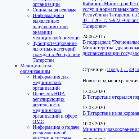
Кабинета Министров Респ
организации
услуг и нормативных зат
Социальная реклама
Республики Татарстан на
Информация о
07.11.2011г. №922 «Об о
выявленных
Татарстан».
нарушениях при
оказании
24.06.2015
медицинской помощи
В подразделе "Региональ
Зубопротезирование
Министерства здравоохра
льготных категорий
диспансеризации государ
граждан в Республике
Татарстан
Медицинским
Страницы:
Пред.
1
...
49
5
организациям
Информация для
Новости здравоохранения
медицинских
организаций
13.03.2020
Перечень НПА,
В Татарстане открылся п
регулирующих
деятельность
13.03.2020
медицинских
В Татарстане из-за коро
организаций в сфере
ОМС
10.03.2020
Информация о подаче
Министр здравоохранения
уведомления об
участии в системе