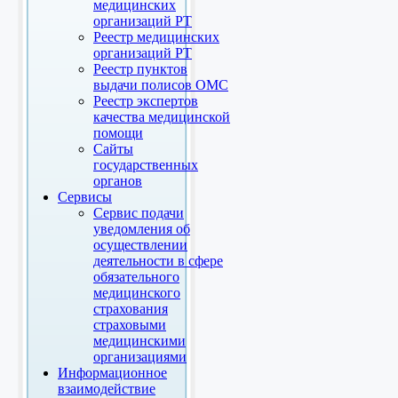
медицинских
организаций РТ
Реестр медицинских
организаций РТ
Реестр пунктов
выдачи полисов ОМС
Реестр экспертов
качества медицинской
помощи
Сайты
государственных
органов
Сервисы
Сервис подачи
уведомления об
осуществлении
деятельности в сфере
обязательного
медицинского
страхования
страховыми
медицинскими
организациями
Информационное
взаимодействие