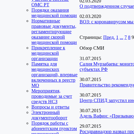
02.03.2020
ОМС РТ
О подтвержденном случа
Порядки оказания
медицинской помощи
02.03.2020
Нормативные
ВОЗ: с коронавирусом мы
правовые документы,
регламентирующие
оказание скорой
Страницы:
Пред.
1
...
7
8
9
медицинской помощи
Прикрепление к
Обзор СМИ
медицинской
организации
31.07.2015
Памятка для
Салия Мурзабаева: монито
медицинских
субъектах РФ
организаций, впервые
30.07.2015
включенных в реестр
Правительство рекомендуе
МО
Мероприятия,
30.07.2015
проводимые за счет
Центр СПИД запустил и
средств НСЗ
Вопросы и ответы
30.07.2015
Электронный
Адель Вафин: «Призываю 
документооборот
Порядок работы с
29.07.2015
абонентским пунктом
Росздравнадзор назвал пр
медицинской