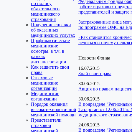
Федеральным фондом обяз
по полису
работе страховых предста
обязательного
представителей и защите 
медицинского
страхования
Застрахованные лица мог
Получение справки
по программе ОМС на Еди
об оказанных
медицинских услугах
«Рак становится хроничес
Профилактические
лечиться и почему нельзя 
медицинские
осмотры, в т.ч. в
рамках
Новости Фонда
диспансеризации
Как защитить свои
16.07.2015
права
Знай свои права
Страховые
медицинские
30.06.2015
организации
Акция по правам пациент
Медицинские
организации
30.06.2015
Порядок оказания
В подразделе "Региональ
высокотехнологичной
Татарстан от 12.06.2015г
медицинской помощи
медицинского страхования
Представители
24.06.2015
страховой
В подразделе "Региональ
медицинской