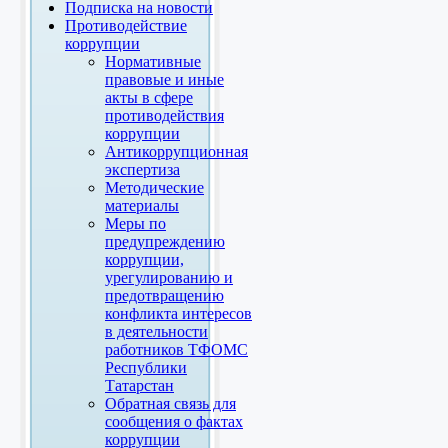
Подписка на новости
Противодействие
коррупции
Нормативные
правовые и иные
акты в сфере
противодействия
коррупции
Антикоррупционная
экспертиза
Методические
материалы
Меры по
предупреждению
коррупции,
урегулированию и
предотвращению
конфликта интересов
в деятельности
работников ТФОМС
Республики
Татарстан
Обратная связь для
сообщения о фактах
коррупции