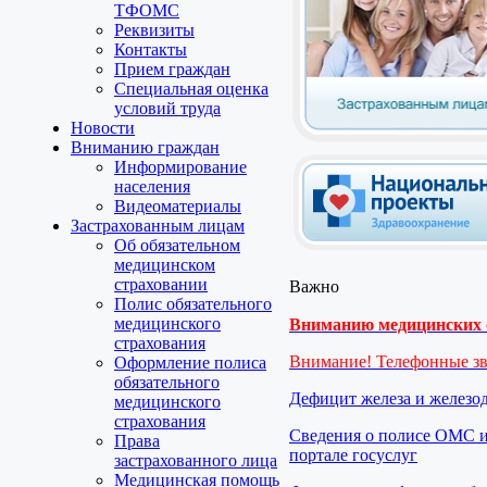
ТФОМС
Реквизиты
Контакты
Прием граждан
Специальная оценка
условий труда
Новости
Вниманию граждан
Информирование
населения
Видеоматериалы
Застрахованным лицам
Об обязательном
медицинском
страховании
Важно
Полис обязательного
медицинского
Вниманию медицинских о
страхования
Внимание! Телефонные з
Оформление полиса
обязательного
Дефицит железа и железо
медицинского
страхования
Сведения о полисе ОМС и
Права
портале госуслуг
застрахованного лица
Медицинская помощь