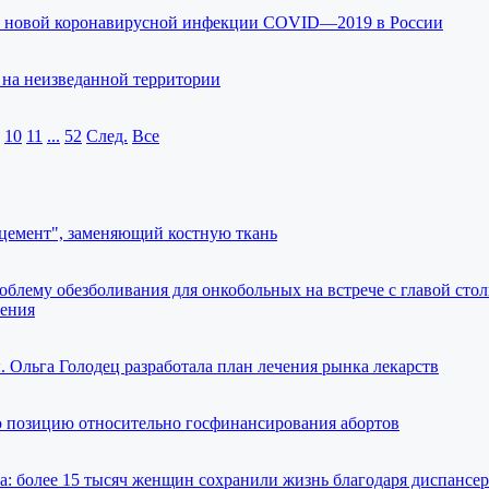
е новой коронавирусной инфекции COVID—2019 в России
 на неизведанной территории
10
11
...
52
След.
Все
"цемент", заменяющий костную ткань
облему обезболивания для онкобольных на встрече с главой сто
нения
. Ольга Голодец разработала план лечения рынка лекарств
 позицию относительно госфинансирования абортов
а: более 15 тысяч женщин сохранили жизнь благодаря диспансе