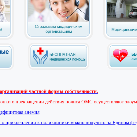
рганизаций частной формы собственности.
вонки о прекращении действия полиса ОМС осуществляют злоу
дефицитная анемия
 о прикреплении к поликлинике можно получить на Едином фе