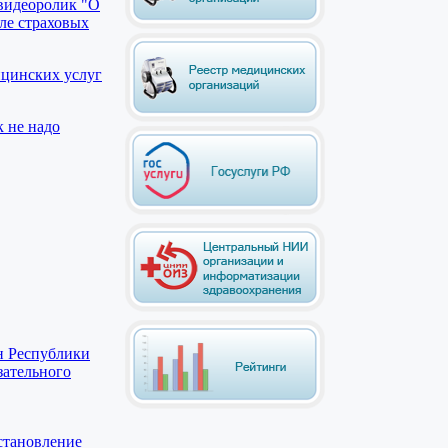
видеоролик "О
ле страховых
ицинских услуг
к не надо
н Республики
зательного
становление