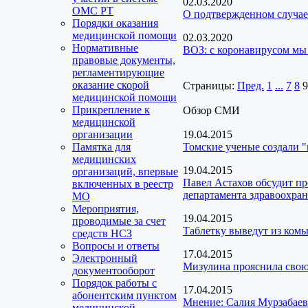
02.03.2020
ОМС РТ
О подтвержденном случа
Порядки оказания
медицинской помощи
02.03.2020
Нормативные
ВОЗ: с коронавирусом мы
правовые документы,
регламентирующие
оказание скорой
Страницы:
Пред.
1
...
7
8
9
медицинской помощи
Прикрепление к
Обзор СМИ
медицинской
организации
19.04.2015
Памятка для
Томские ученые создали 
медицинских
19.04.2015
организаций, впервые
Павел Астахов обсудит пр
включенных в реестр
департамента здравоохра
МО
Мероприятия,
19.04.2015
проводимые за счет
Таблетку выведут из комы
средств НСЗ
Вопросы и ответы
17.04.2015
Электронный
Мизулина прояснила свою
документооборот
Порядок работы с
17.04.2015
абонентским пунктом
Мнение: Салия Мурзабаев
медицинской