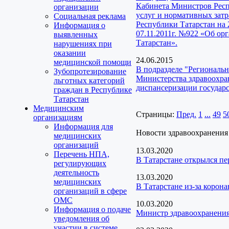
Кабинета Министров Респ
организации
услуг и нормативных зат
Социальная реклама
Республики Татарстан на
Информация о
07.11.2011г. №922 «Об о
выявленных
Татарстан».
нарушениях при
оказании
24.06.2015
медицинской помощи
В подразделе "Региональ
Зубопротезирование
Министерства здравоохра
льготных категорий
диспансеризации государ
граждан в Республике
Татарстан
Медицинским
Страницы:
Пред.
1
...
49
5
организациям
Информация для
Новости здравоохранения
медицинских
организаций
13.03.2020
Перечень НПА,
В Татарстане открылся п
регулирующих
деятельность
13.03.2020
медицинских
В Татарстане из-за коро
организаций в сфере
ОМС
10.03.2020
Информация о подаче
Министр здравоохранения
уведомления об
участии в системе