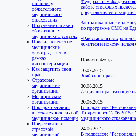
Федеральным фондом обяз
по полису
работе страховых предста
обязательного
представителей и защите 
медицинского
страхования
Застрахованные лица мог
Получение справки
по программе ОМС на Еди
об оказанных
медицинских услугах
«Рак становится хроничес
Профилактические
лечиться и почему нельзя 
медицинские
осмотры, в т.ч. в
рамках
Новости Фонда
диспансеризации
Как защитить свои
16.07.2015
права
Знай свои права
Страховые
медицинские
30.06.2015
организации
Акция по правам пациент
Медицинские
организации
30.06.2015
Порядок оказания
В подразделе "Региональ
высокотехнологичной
Татарстан от 12.06.2015г
медицинской помощи
медицинского страхования
Представители
24.06.2015
страховой
В подразделе "Региональ
медицинской