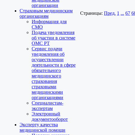
организации
Страховым медицинским
Страницы:
Пред.
1
...
67
6
организациям
Информация для
СМО
Подача уведомления
об участии в системе
ОМС РТ
Сервис подачи
уведомления об
осуществлении
деятельности в сфере
обязательного
медицинского
страхования
страховыми
медицинскими
организациями
Специалистам-
экспертам
Электронный
документооборот
Эксперту качества
медицинской помощи