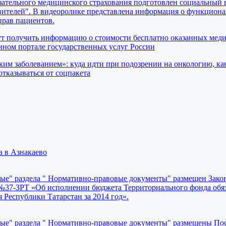
ательного медицинского страхования подготовлен социальный 
вителей". В видеоролике представлена информация о функциона
прав пациентов.
ут получить информацию о стоимости бесплатно оказанных мед
ном портале государственных услуг России
ким заболеванием»: куда идти при подозрении на онкологию, ка
отказываться от соцпакета
а в Азнакаево
ные" раздела " Нормативно-правовые документы" размещен Зако
. №37-ЗРТ «Об исполнении бюджета Территориального фонда обя
 Республики Татарстан за 2014 год».
ные" раздела " Нормативно-правовые документы" размещены По