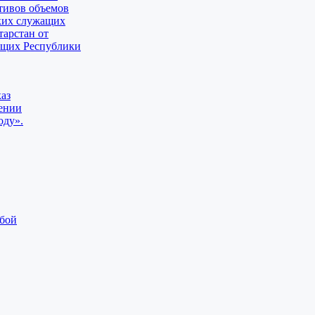
тивов объемов
ских служащих
тарстан от
ащих Республики
аз
дении
оду».
жбой