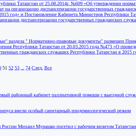
ублики Татарстан от 25.08.2014г. №609 «Об утверждении норма
рат на организацию диспансеризации государственных граждан
 2015 год» и Постановление Кабинета Министров Республики Та
рганизации диспансеризации государственных гражданских служ
ные" раздела " Нормативно-правовые документы" размещен Прик
нения Республики Татарстан от 20.03.2015 года №473 «О прове
ственных гражданских служащих Республики Татарстан в 2015 г
0
51
52
53
...
74
След.
Все
ервый районный кабинет паллиативной помощи с выездной слу
навируса ввели особый санитарный-эпидемиологический режим
 России Михаил Мурашко посетил с рабочим визитом Татарстан