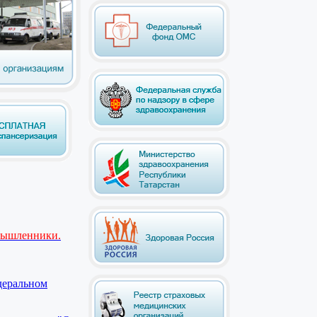
мышленники.
деральном