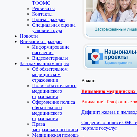
ТФОМС
Реквизиты
Контакты
Прием граждан
Специальная оценка
условий труда
Новости
Вниманию граждан
Информирование
населения
Видеоматериалы
Застрахованным лицам
Об обязательном
медицинском
страховании
Важно
Полис обязательного
медицинского
Вниманию медицинских о
страхования
Внимание! Телефонные з
Оформление полиса
обязательного
Дефицит железа и железо
медицинского
страхования
Сведения о полисе ОМС и
Права
портале госуслуг
застрахованного лица
Медицинская помощь