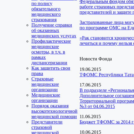
Федеральным фондом обяз
по полису
работе страховых предста
обязательного
представителей и защите 
медицинского
страхования
Застрахованные лица мог
Получение справки
по программе ОМС на Еди
об оказанных
медицинских услугах
«Рак становится хроничес
Профилактические
лечиться и почему нельзя 
медицинские
осмотры, в т.ч. в
рамках
Новости Фонда
диспансеризации
Как защитить свои
19.06.2015
права
ТФОМС Республики Татарс
Страховые
медицинские
17.06.2015
организации
В подразделе «Региональ
Медицинские
Дополнительное соглашен
организации
Территориальной программ
Порядок оказания
№3 от 04.06.2015
высокотехнологичной
медицинской помощи
11.06.2015
Представители
Бюджет ТФОМС за 2014 г
страховой
10.06.2015
медицинской