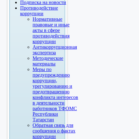
Подписка на новости
Противодействие
коррупции
Нормативные
правовые и иные
акты в сфере
противодействия
коррупции
Антикоррупционная
экспертиза
Методические
материалы
Меры по
предупреждению
коррупции,
урегулированию и
предотвращению
конфликта интересов
в деятельности
работников ТФОМС
Республики
Татарстан
Обратная связь для
сообщения о фактах
коррупции