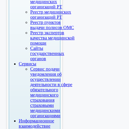
медицинских
организаций РТ
Реестр медицинских
организаций РТ
Реестр пунктов
выдачи полисов ОМС
Реестр экспертов
качества медицинской
помощи
Сайты
государственных
органов
Сервисы
Сервис подачи
уведомления об
осуществлении
деятельности в сфере
обязательного
медицинского
страхования
страховыми
медицинскими
организациями
Информационное
взаимодействие