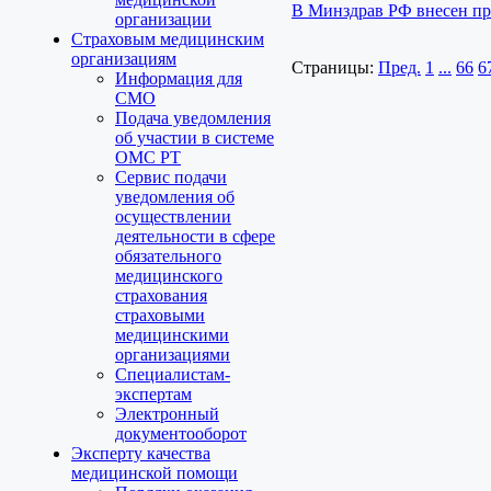
В Минздрав РФ внесен пр
организации
Страховым медицинским
организациям
Страницы:
Пред.
1
...
66
6
Информация для
СМО
Подача уведомления
об участии в системе
ОМС РТ
Сервис подачи
уведомления об
осуществлении
деятельности в сфере
обязательного
медицинского
страхования
страховыми
медицинскими
организациями
Специалистам-
экспертам
Электронный
документооборот
Эксперту качества
медицинской помощи