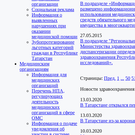
В подразделе «Информаци
организации
размещено информационно
Социальная реклама
использования медицинск
Информация о
средств обязательного ме
выявленных
имущества в многокварти
нарушениях при
оказании
27.05.2015
медицинской помощи
В подразделе "Региональ
Зубопротезирование
Министерства здравоохра
льготных категорий
диспансеризации определ
граждан в Республике
здравоохранения Республ
Татарстан
исследований».
Медицинским
организациям
Информация для
Страницы:
Пред.
1
...
50
5
медицинских
организаций
Новости здравоохранения
Перечень НПА,
регулирующих
13.03.2020
деятельность
В Татарстане открылся п
медицинских
организаций в сфере
13.03.2020
ОМС
В Татарстане из-за коро
Информация о подаче
уведомления об
10.03.2020
участии в системе