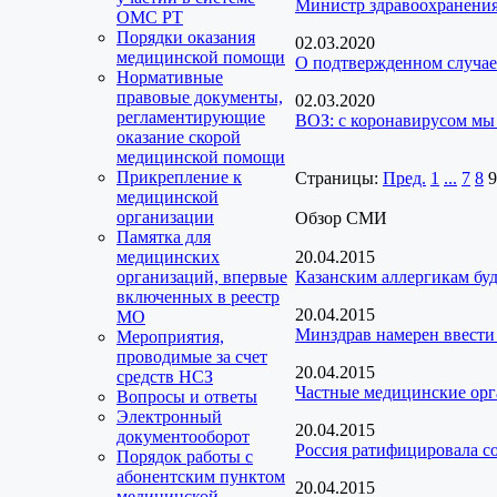
Министр здравоохранения
ОМС РТ
Порядки оказания
02.03.2020
медицинской помощи
О подтвержденном случа
Нормативные
правовые документы,
02.03.2020
регламентирующие
ВОЗ: с коронавирусом мы
оказание скорой
медицинской помощи
Прикрепление к
Страницы:
Пред.
1
...
7
8
9
медицинской
организации
Обзор СМИ
Памятка для
медицинских
20.04.2015
организаций, впервые
Казанским аллергикам буд
включенных в реестр
20.04.2015
МО
Минздрав намерен ввести
Мероприятия,
проводимые за счет
20.04.2015
средств НСЗ
Частные медицинские орг
Вопросы и ответы
Электронный
20.04.2015
документооборот
Россия ратифицировала с
Порядок работы с
абонентским пунктом
20.04.2015
медицинской