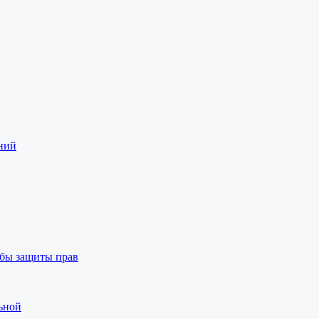
аний
бы защиты прав
ьной