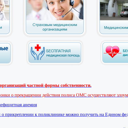
рганизаций частной формы собственности.
вонки о прекращении действия полиса ОМС осуществляют злоу
дефицитная анемия
 о прикреплении к поликлинике можно получить на Едином фе