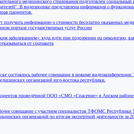
ательного медицинского страхования подготовлен социальный 
вителей". В видеоролике представлена информация о функциона
прав пациентов.
ут получить информацию о стоимости бесплатно оказанных мед
ном портале государственных услуг России
ким заболеванием»: куда идти при подозрении на онкологию, ка
отказываться от соцпакета
ьевске состоялось рабочее совещание в режиме видеоконференц
медицинских организаций юго-востока республики.
ациентов проведённой ООО «СМО «Спасение» в Арском районе
рабочее совещание с участием специалистов ТФОМС Республики Т
ицинских организаций по итогам экспертной деятельности за 20