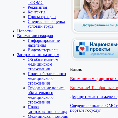
ТФОМС
Реквизиты
Контакты
Прием граждан
Специальная оценка
условий труда
Новости
Вниманию граждан
Информирование
населения
Видеоматериалы
Застрахованным лицам
Об обязательном
медицинском
страховании
Важно
Полис обязательного
медицинского
Вниманию медицинских о
страхования
Внимание! Телефонные з
Оформление полиса
обязательного
Дефицит железа и железо
медицинского
страхования
Сведения о полисе ОМС и
Права
портале госуслуг
застрахованного лица
Медицинская помощь