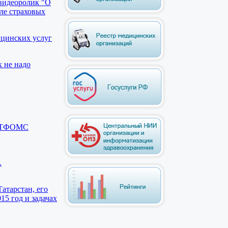
видеоролик "О
ле страховых
ицинских услуг
к не надо
ии ТФОМС
.
атарстан, его
15 год и задачах