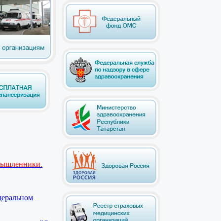
мышленники.
деральном