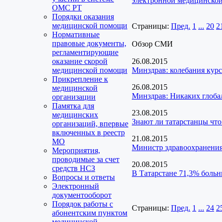
электронной медицинской
ОМС РТ
Порядки оказания
медицинской помощи
Страницы:
Пред.
1
...
20
2
Нормативные
правовые документы,
Обзор СМИ
регламентирующие
оказание скорой
26.08.2015
медицинской помощи
Минздрав: колебания курс
Прикрепление к
26.08.2015
медицинской
Минздрав: Никаких глоба
организации
Памятка для
23.08.2015
медицинских
Знают ли татарстанцы что
организаций, впервые
включенных в реестр
21.08.2015
МО
Министр здравоохранения
Мероприятия,
проводимые за счет
20.08.2015
средств НСЗ
В Татарстане 71,3% больн
Вопросы и ответы
Электронный
документооборот
Порядок работы с
Страницы:
Пред.
1
...
24
2
абонентским пунктом
медицинской