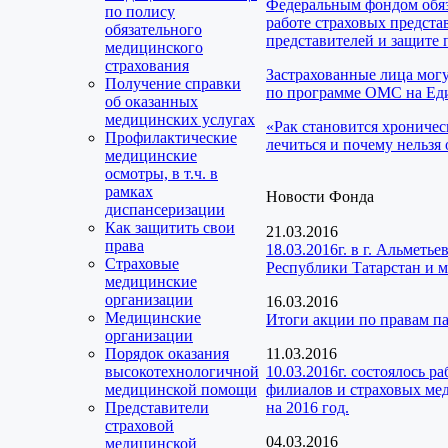
Федеральным фондом обяз
по полису
работе страховых предста
обязательного
представителей и защите 
медицинского
страхования
Застрахованные лица мог
Получение справки
по программе ОМС на Еди
об оказанных
медицинских услугах
«Рак становится хроничес
Профилактические
лечиться и почему нельзя 
медицинские
осмотры, в т.ч. в
рамках
Новости Фонда
диспансеризации
Как защитить свои
21.03.2016
права
18.03.2016г. в г. Альмет
Страховые
Республики Татарстан и 
медицинские
организации
16.03.2016
Медицинские
Итоги акции по правам п
организации
Порядок оказания
11.03.2016
высокотехнологичной
10.03.2016г. состоялось 
медицинской помощи
филиалов и страховых мед
Представители
на 2016 год.
страховой
04.03.2016
медицинской