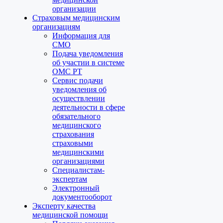
организации
Страховым медицинским
организациям
Информация для
СМО
Подача уведомления
об участии в системе
ОМС РТ
Сервис подачи
уведомления об
осуществлении
деятельности в сфере
обязательного
медицинского
страхования
страховыми
медицинскими
организациями
Специалистам-
экспертам
Электронный
документооборот
Эксперту качества
медицинской помощи