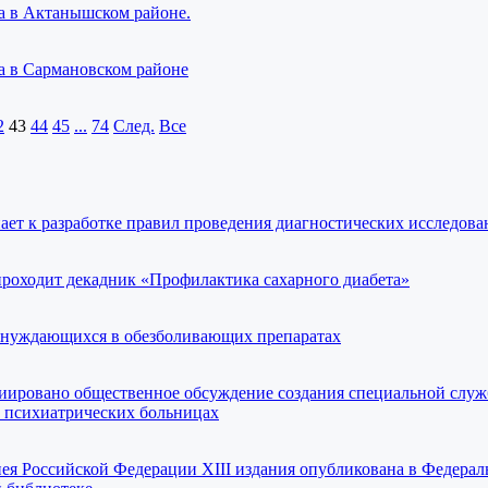
а в Актанышском районе.
а в Сармановском районе
2
43
44
45
...
74
След.
Все
ает к разработке правил проведения диагностических исследов
проходит декадник «Профилактика сахарного диабета»
р нуждающихся в обезболивающих препаратах
ировано общественное обсуждение создания специальной служ
в психиатрических больницах
пея Российской Федерации XIII издания опубликована в Федерал