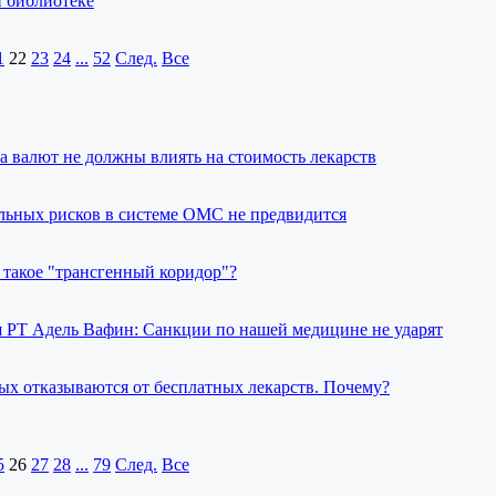
 библиотеке
1
22
23
24
...
52
След.
Все
а валют не должны влиять на стоимость лекарств
льных рисков в системе ОМС не предвидится
 такое "трансгенный коридор"?
 РТ Адель Вафин: Санкции по нашей медицине не ударят
ых отказываются от бесплатных лекарств. Почему?
5
26
27
28
...
79
След.
Все