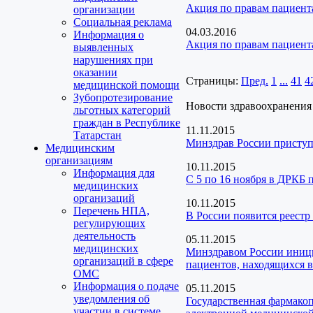
Акция по правам пациент
организации
Социальная реклама
04.03.2016
Информация о
Акция по правам пациент
выявленных
нарушениях при
оказании
Страницы:
Пред.
1
...
41
4
медицинской помощи
Зубопротезирование
Новости здравоохранения
льготных категорий
граждан в Республике
11.11.2015
Татарстан
Минздрав России приступ
Медицинским
организациям
10.11.2015
Информация для
С 5 по 16 ноября в ДРКБ 
медицинских
организаций
10.11.2015
Перечень НПА,
В России появится реест
регулирующих
деятельность
05.11.2015
медицинских
Минздравом России иници
организаций в сфере
пациентов, находящихся 
ОМС
Информация о подаче
05.11.2015
уведомления об
Государственная фармако
участии в системе