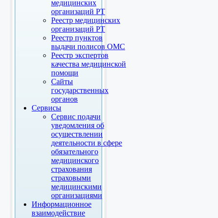
медицинских
организаций РТ
Реестр медицинских
организаций РТ
Реестр пунктов
выдачи полисов ОМС
Реестр экспертов
качества медицинской
помощи
Сайты
государственных
органов
Сервисы
Сервис подачи
уведомления об
осуществлении
деятельности в сфере
обязательного
медицинского
страхования
страховыми
медицинскими
организациями
Информационное
взаимодействие