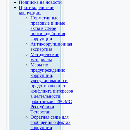
Подписка на новости
Противодействие
коррупции
Нормативные
правовые и иные
акты в сфере
противодействия
коррупции
Антикоррупционная
экспертиза
Методические
материалы
Меры по
предупреждению
коррупции,
урегулированию и
предотвращению
конфликта интересов
в деятельности
работников ТФОМС
Республики
Татарстан
Обратная связь для
сообщения о фактах
коррупции