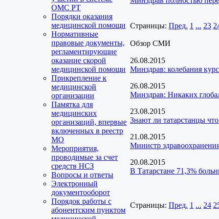
Минздрав полностью пер
ОМС РТ
Порядки оказания
медицинской помощи
Страницы:
Пред.
1
...
23
2
Нормативные
правовые документы,
Обзор СМИ
регламентирующие
оказание скорой
26.08.2015
медицинской помощи
Минздрав: колебания курс
Прикрепление к
26.08.2015
медицинской
Минздрав: Никаких глоба
организации
Памятка для
23.08.2015
медицинских
Знают ли татарстанцы что
организаций, впервые
включенных в реестр
21.08.2015
МО
Министр здравоохранения
Мероприятия,
проводимые за счет
20.08.2015
средств НСЗ
В Татарстане 71,3% больн
Вопросы и ответы
Электронный
документооборот
Порядок работы с
Страницы:
Пред.
1
...
24
2
абонентским пунктом
медицинской