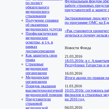
Федеральным фондом обяз
по полису
работе страховых предста
обязательного
представителей и защите 
медицинского
страхования
Застрахованные лица мог
Получение справки
по программе ОМС на Еди
об оказанных
медицинских услугах
«Рак становится хроничес
Профилактические
лечиться и почему нельзя 
медицинские
осмотры, в т.ч. в
рамках
Новости Фонда
диспансеризации
Как защитить свои
21.03.2016
права
18.03.2016г. в г. Альмет
Страховые
Республики Татарстан и 
медицинские
организации
16.03.2016
Медицинские
Итоги акции по правам п
организации
Порядок оказания
11.03.2016
высокотехнологичной
10.03.2016г. состоялось 
медицинской помощи
филиалов и страховых мед
Представители
на 2016 год.
страховой
04.03.2016
медицинской