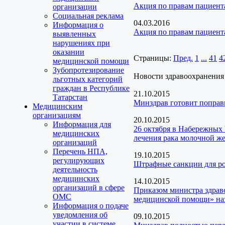
Акция по правам пациент
организации
Социальная реклама
04.03.2016
Информация о
Акция по правам пациент
выявленных
нарушениях при
оказании
Страницы:
Пред.
1
...
41
4
медицинской помощи
Зубопротезирование
Новости здравоохранения
льготных категорий
граждан в Республике
21.10.2015
Татарстан
Минздрав готовит поправ
Медицинским
организациям
20.10.2015
Информация для
26 октября в Набережных
медицинских
лечения рака молочной ж
организаций
Перечень НПА,
19.10.2015
регулирующих
Штрафные санкции для ро
деятельность
медицинских
14.10.2015
организаций в сфере
Приказом министра здрав
ОМС
медицинской помощи» на
Информация о подаче
уведомления об
09.10.2015
участии в системе