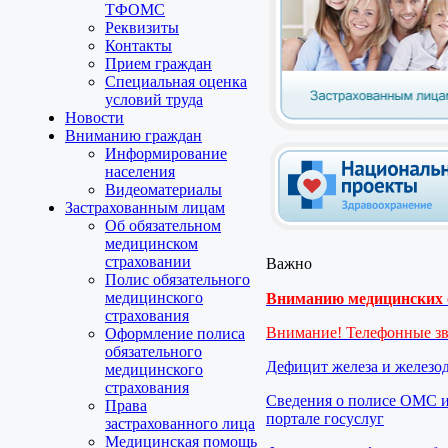
ТФОМС
Реквизиты
Контакты
Прием граждан
Специальная оценка
условий труда
Новости
Вниманию граждан
Информирование
населения
Видеоматериалы
Застрахованным лицам
Об обязательном
медицинском
страховании
Важно
Полис обязательного
медицинского
Вниманию медицинских о
страхования
Внимание! Телефонные з
Оформление полиса
обязательного
Дефицит железа и железо
медицинского
страхования
Сведения о полисе ОМС и
Права
портале госуслуг
застрахованного лица
Медицинская помощь