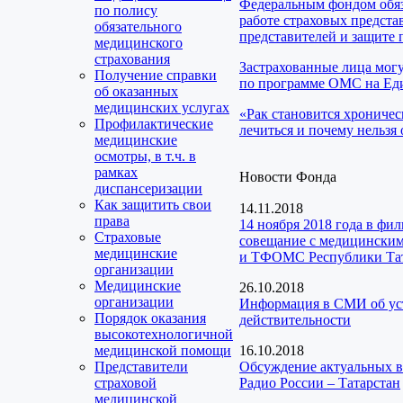
Федеральным фондом обяз
по полису
работе страховых предста
обязательного
представителей и защите 
медицинского
страхования
Застрахованные лица мог
Получение справки
по программе ОМС на Еди
об оказанных
медицинских услугах
«Рак становится хроничес
Профилактические
лечиться и почему нельзя 
медицинские
осмотры, в т.ч. в
рамках
Новости Фонда
диспансеризации
Как защитить свои
14.11.2018
права
14 ноября 2018 года в фи
Страховые
совещание с медицинским
медицинские
и ТФОМС Республики Та
организации
Медицинские
26.10.2018
организации
Информация в СМИ об уста
Порядок оказания
действительности
высокотехнологичной
медицинской помощи
16.10.2018
Представители
Обсуждение актуальных в
страховой
Радио России – Татарстан
медицинской