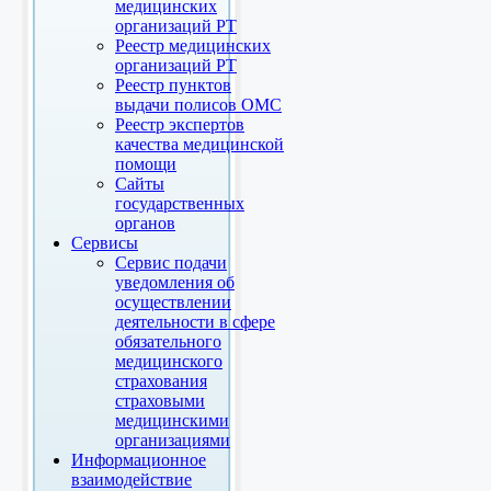
медицинских
организаций РТ
Реестр медицинских
организаций РТ
Реестр пунктов
выдачи полисов ОМС
Реестр экспертов
качества медицинской
помощи
Сайты
государственных
органов
Сервисы
Сервис подачи
уведомления об
осуществлении
деятельности в сфере
обязательного
медицинского
страхования
страховыми
медицинскими
организациями
Информационное
взаимодействие