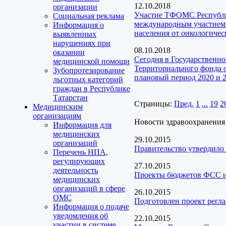
12.10.2018
организации
Участие ТФОМС Республик
Социальная реклама
международным участием 
Информация о
населения от онкологичес
выявленных
нарушениях при
08.10.2018
оказании
Сегодня в Государственн
медицинской помощи
Территориального фонда о
Зубопротезирование
плановый период 2020 и 2
льготных категорий
граждан в Республике
Татарстан
Страницы:
Пред.
1
...
19
2
Медицинским
организациям
Новости здравоохранения
Информация для
медицинских
29.10.2015
организаций
Правительство утвердило 
Перечень НПА,
регулирующих
27.10.2015
деятельность
Проекты бюджетов ФСС 
медицинских
организаций в сфере
26.10.2015
ОМС
Подготовлен проект регл
Информация о подаче
уведомления об
22.10.2015
участии в системе