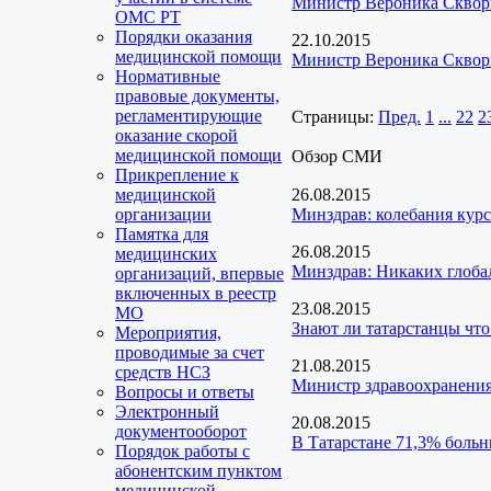
Министр Вероника Скворц
ОМС РТ
Порядки оказания
22.10.2015
медицинской помощи
Министр Вероника Скворц
Нормативные
правовые документы,
регламентирующие
Страницы:
Пред.
1
...
22
2
оказание скорой
медицинской помощи
Обзор СМИ
Прикрепление к
медицинской
26.08.2015
организации
Минздрав: колебания курс
Памятка для
26.08.2015
медицинских
Минздрав: Никаких глоба
организаций, впервые
включенных в реестр
23.08.2015
МО
Знают ли татарстанцы что
Мероприятия,
проводимые за счет
21.08.2015
средств НСЗ
Министр здравоохранения
Вопросы и ответы
Электронный
20.08.2015
документооборот
В Татарстане 71,3% больн
Порядок работы с
абонентским пунктом
медицинской