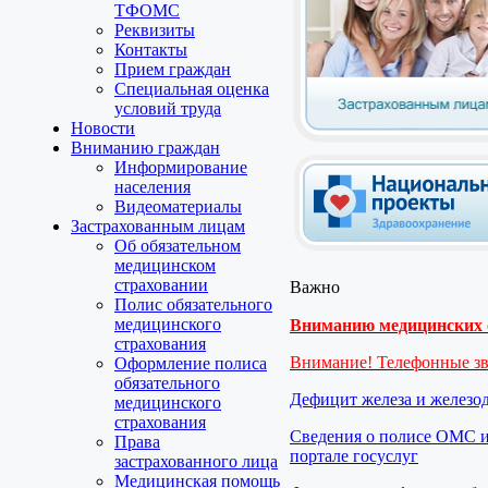
ТФОМС
Реквизиты
Контакты
Прием граждан
Специальная оценка
условий труда
Новости
Вниманию граждан
Информирование
населения
Видеоматериалы
Застрахованным лицам
Об обязательном
медицинском
страховании
Важно
Полис обязательного
медицинского
Вниманию медицинских о
страхования
Внимание! Телефонные з
Оформление полиса
обязательного
Дефицит железа и железо
медицинского
страхования
Сведения о полисе ОМС и
Права
портале госуслуг
застрахованного лица
Медицинская помощь