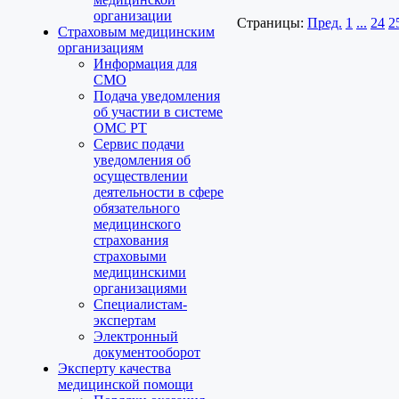
организации
Страницы:
Пред.
1
...
24
2
Страховым медицинским
организациям
Информация для
СМО
Подача уведомления
об участии в системе
ОМС РТ
Сервис подачи
уведомления об
осуществлении
деятельности в сфере
обязательного
медицинского
страхования
страховыми
медицинскими
организациями
Специалистам-
экспертам
Электронный
документооборот
Эксперту качества
медицинской помощи