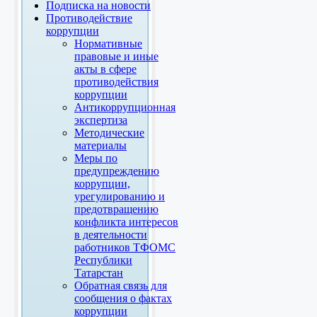
Подписка на новости
Противодействие
коррупции
Нормативные
правовые и иные
акты в сфере
противодействия
коррупции
Антикоррупционная
экспертиза
Методические
материалы
Меры по
предупреждению
коррупции,
урегулированию и
предотвращению
конфликта интересов
в деятельности
работников ТФОМС
Республики
Татарстан
Обратная связь для
сообщения о фактах
коррупции