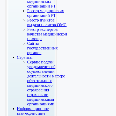
медицинских
организаций РТ
Реестр медицинских
организаций РТ
Реестр пунктов
выдачи полисов ОМС
Реестр экспертов
качества медицинской
помощи
Сайты
государственных
органов
Сервисы
Сервис подачи
уведомления об
осуществлении
деятельности в сфере
обязательного
медицинского
страхования
страховыми
медицинскими
организациями
Информационное
взаимодействие