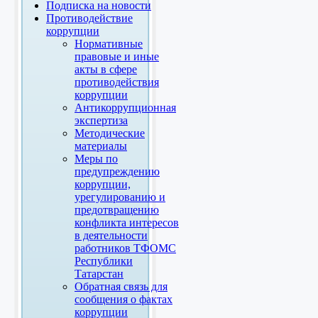
Подписка на новости
Противодействие
коррупции
Нормативные
правовые и иные
акты в сфере
противодействия
коррупции
Антикоррупционная
экспертиза
Методические
материалы
Меры по
предупреждению
коррупции,
урегулированию и
предотвращению
конфликта интересов
в деятельности
работников ТФОМС
Республики
Татарстан
Обратная связь для
сообщения о фактах
коррупции