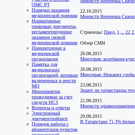
Министр Вероника Скворц
ОМС РТ
Порядки оказания
22.10.2015
медицинской помощи
Министр Вероника Скворц
Нормативные
правовые документы,
регламентирующие
Страницы:
Пред.
1
...
22
2
оказание скорой
медицинской помощи
Обзор СМИ
Прикрепление к
медицинской
26.08.2015
организации
Минздрав: колебания курс
Памятка для
26.08.2015
медицинских
Минздрав: Никаких глоба
организаций, впервые
включенных в реестр
23.08.2015
МО
Знают ли татарстанцы что
Мероприятия,
проводимые за счет
21.08.2015
средств НСЗ
Министр здравоохранения
Вопросы и ответы
Электронный
20.08.2015
документооборот
В Татарстане 71,3% больн
Порядок работы с
абонентским пунктом
медицинской