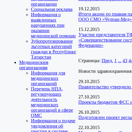
организации
19.12.2015
Социальная реклама
Итоги акции по правам па
Информация о
ООО СМО «Чулпан-Мед»
выявленных
нарушениях при
15.12.2015
оказании
Участие представителя Т
медицинской помощи
«Совершенствование сист
Зубопротезирование
Федерации»
льготных категорий
граждан в Республике
Татарстан
Страницы:
Пред.
1
...
43
4
Медицинским
организациям
Новости здравоохранения
Информация для
медицинских
29.10.2015
организаций
Правительство утвердило 
Перечень НПА,
регулирующих
27.10.2015
деятельность
Проекты бюджетов ФСС 
медицинских
организаций в сфере
26.10.2015
ОМС
Подготовлен проект регл
Информация о подаче
уведомления об
22.10.2015
участии в системе