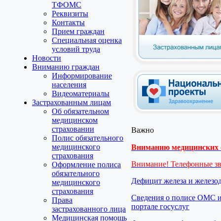
ТФОМС
Реквизиты
Контакты
Прием граждан
Специальная оценка
условий труда
Новости
Вниманию граждан
Информирование
населения
Видеоматериалы
Застрахованным лицам
Об обязательном
медицинском
страховании
Важно
Полис обязательного
медицинского
Вниманию медицинских о
страхования
Внимание! Телефонные з
Оформление полиса
обязательного
Дефицит железа и железо
медицинского
страхования
Сведения о полисе ОМС и
Права
портале госуслуг
застрахованного лица
Медицинская помощь