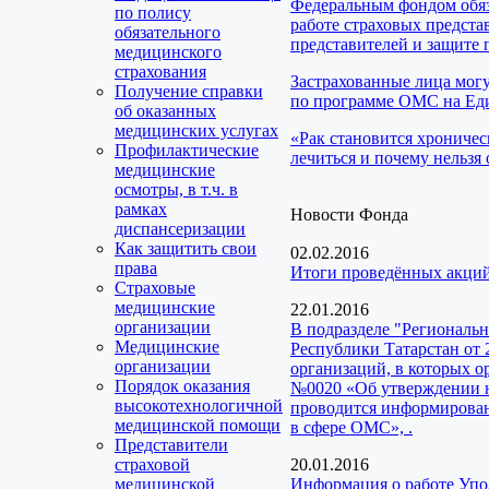
Федеральным фондом обяз
по полису
работе страховых предста
обязательного
представителей и защите 
медицинского
страхования
Застрахованные лица мог
Получение справки
по программе ОМС на Еди
об оказанных
медицинских услугах
«Рак становится хроничес
Профилактические
лечиться и почему нельзя 
медицинские
осмотры, в т.ч. в
рамках
Новости Фонда
диспансеризации
Как защитить свои
02.02.2016
права
Итоги проведённых акций
Страховые
медицинские
22.01.2016
организации
В подразделе "Региональ
Медицинские
Республики Татарстан от 
организации
организаций, в которых о
Порядок оказания
№0020 «Об утверждении н
высокотехнологичной
проводится информирован
медицинской помощи
в сфере ОМС», .
Представители
страховой
20.01.2016
медицинской
Информация о работе Упо