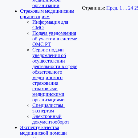
организации
Страницы:
Пред.
1
...
24
2
Страховым медицинским
организациям
Информация для
СМО
Подача уведомления
об участии в системе
ОМС РТ
Сервис подачи
уведомления об
осуществлении
деятельности в сфере
обязательного
медицинского
страхования
страховыми
медицинскими
организациями
Специалистам-
экспертам
Электронный
документооборот
Эксперту качества
медицинской помощи