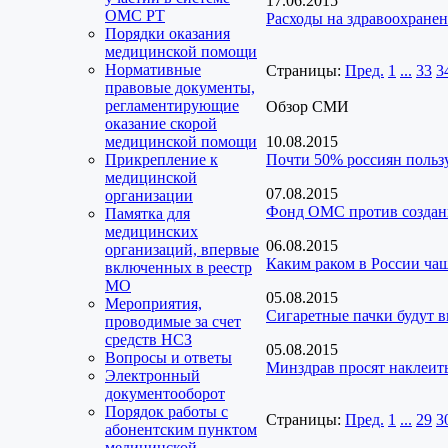
17.06.2015
ОМС РТ
Расходы на здравоохранен
Порядки оказания
медицинской помощи
Нормативные
Страницы:
Пред.
1
...
33
3
правовые документы,
регламентирующие
Обзор СМИ
оказание скорой
медицинской помощи
10.08.2015
Прикрепление к
Почти 50% россиян поль
медицинской
07.08.2015
организации
Фонд ОМС против создани
Памятка для
медицинских
06.08.2015
организаций, впервые
Каким раком в России ча
включенных в реестр
МО
05.08.2015
Мероприятия,
Сигаретные пачки будут 
проводимые за счет
средств НСЗ
05.08.2015
Вопросы и ответы
Минздрав просят наклеит
Электронный
документооборот
Порядок работы с
Страницы:
Пред.
1
...
29
3
абонентским пунктом
медицинской