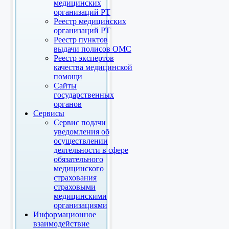
медицинских
организаций РТ
Реестр медицинских
организаций РТ
Реестр пунктов
выдачи полисов ОМС
Реестр экспертов
качества медицинской
помощи
Сайты
государственных
органов
Сервисы
Сервис подачи
уведомления об
осуществлении
деятельности в сфере
обязательного
медицинского
страхования
страховыми
медицинскими
организациями
Информационное
взаимодействие