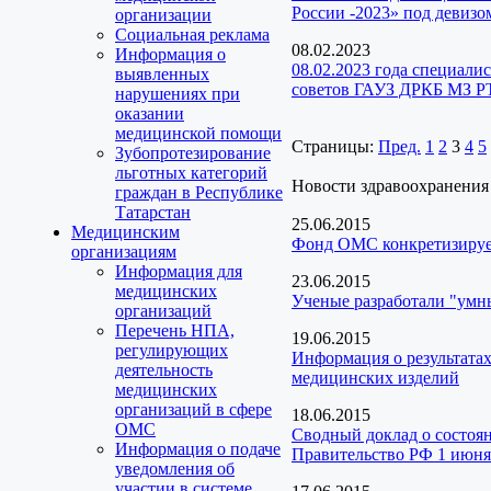
России -2023» под девизо
организации
Социальная реклама
08.02.2023
Информация о
08.02.2023 года специал
выявленных
советов ГАУЗ ДРКБ МЗ РТ
нарушениях при
оказании
медицинской помощи
Страницы:
Пред.
1
2
3
4
5
Зубопротезирование
льготных категорий
Новости здравоохранения
граждан в Республике
Татарстан
25.06.2015
Медицинским
Фонд ОМС конкретизируе
организациям
Информация для
23.06.2015
медицинских
Ученые разработали "умн
организаций
Перечень НПА,
19.06.2015
регулирующих
Информация о результата
деятельность
медицинских изделий
медицинских
организаций в сфере
18.06.2015
ОМС
Сводный доклад о состоян
Информация о подаче
Правительство РФ 1 июня
уведомления об
участии в системе