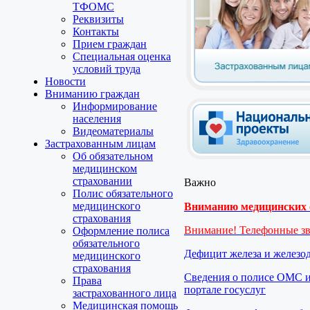
ТФОМС
Реквизиты
Контакты
Прием граждан
Специальная оценка
условий труда
Новости
Вниманию граждан
Информирование
населения
Видеоматериалы
Застрахованным лицам
Об обязательном
медицинском
страховании
Важно
Полис обязательного
медицинского
Вниманию медицинских о
страхования
Внимание! Телефонные з
Оформление полиса
обязательного
Дефицит железа и железо
медицинского
страхования
Сведения о полисе ОМС и
Права
портале госуслуг
застрахованного лица
Медицинская помощь