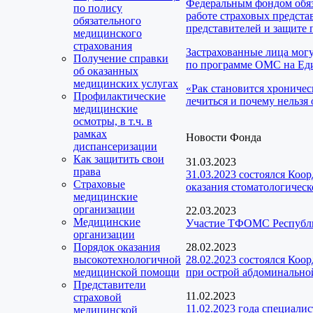
Федеральным фондом обяз
по полису
работе страховых предста
обязательного
представителей и защите 
медицинского
страхования
Застрахованные лица мог
Получение справки
по программе ОМС на Еди
об оказанных
медицинских услугах
«Рак становится хроничес
Профилактические
лечиться и почему нельзя 
медицинские
осмотры, в т.ч. в
рамках
Новости Фонда
диспансеризации
Как защитить свои
31.03.2023
права
31.03.2023 состоялся Коо
Страховые
оказания стоматологичес
медицинские
организации
22.03.2023
Медицинские
Участие ТФОМС Республик
организации
Порядок оказания
28.02.2023
высокотехнологичной
28.02.2023 состоялся Коо
медицинской помощи
при острой абдоминальной
Представители
11.02.2023
страховой
11.02.2023 года специал
медицинской