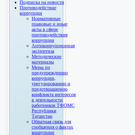
Подписка на новости
Противодействие
коррупции
Нормативные
правовые и иные
акты в сфере
противодействия
коррупции
Антикоррупционная
экспертиза
Методические
материалы
Меры по
предупреждению
коррупции,
урегулированию и
предотвращению
конфликта интересов
в деятельности
работников ТФОМС
Республики
Татарстан
Обратная связь для
сообщения о фактах
коррупции