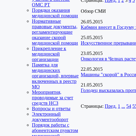
Страницы:
Пред.
1
2
3
4
5
ОМС РТ
Порядки оказания
Обзор СМИ
медицинской помощи
Нормативные
26.05.2015
правовые документы,
Кабмин внесет в Госдуму
регламентирующие
оказание скорой
25.05.2015
медицинской помощи
Искусственное прерывани
Прикрепление к
23.05.2015
медицинской
Онкология в Челнах расте
организации
Памятка для
22.05.2015
медицинских
Машины "скорой" в Росс
организаций, впервые
включенных в реестр
21.05.2015
МО
Голодец высказалась про
Мероприятия,
проводимые за счет
средств НСЗ
Страницы:
Пред.
1
...
54
5
Вопросы и ответы
Электронный
документооборот
Порядок работы с
абонентским пунктом
медицинской