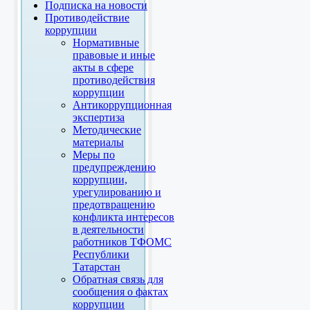
Подписка на новости
Противодействие
коррупции
Нормативные
правовые и иные
акты в сфере
противодействия
коррупции
Антикоррупционная
экспертиза
Методические
материалы
Меры по
предупреждению
коррупции,
урегулированию и
предотвращению
конфликта интересов
в деятельности
работников ТФОМС
Республики
Татарстан
Обратная связь для
сообщения о фактах
коррупции