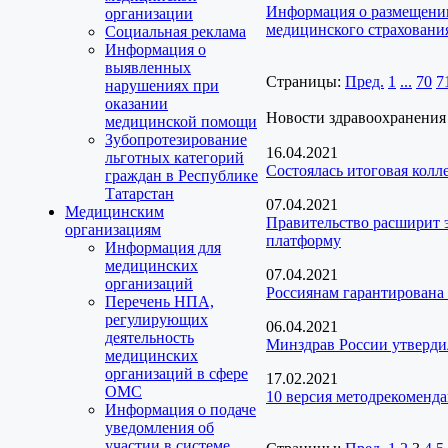
Информация о размещении
организации
медицинского страховани
Социальная реклама
Информация о
выявленных
Страницы:
Пред.
1
...
70
7
нарушениях при
оказании
Новости здравоохранения
медицинской помощи
Зубопротезирование
16.04.2021
льготных категорий
Состоялась итоговая колл
граждан в Республике
Татарстан
07.04.2021
Медицинским
Правительство расширит 
организациям
платформу
Информация для
медицинских
07.04.2021
организаций
Россиянам гарантирована
Перечень НПА,
регулирующих
06.04.2021
деятельность
Минздрав России утверди
медицинских
организаций в сфере
17.02.2021
ОМС
10 версия методрекоменд
Информация о подаче
уведомления об
участии в системе