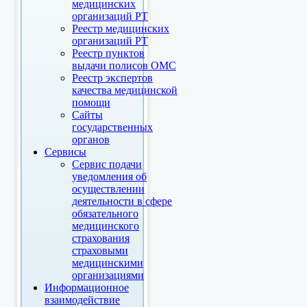
медицинских
организаций РТ
Реестр медицинских
организаций РТ
Реестр пунктов
выдачи полисов ОМС
Реестр экспертов
качества медицинской
помощи
Сайты
государственных
органов
Сервисы
Сервис подачи
уведомления об
осуществлении
деятельности в сфере
обязательного
медицинского
страхования
страховыми
медицинскими
организациями
Информационное
взаимодействие