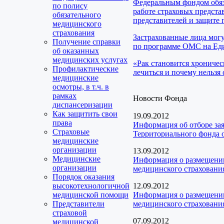
Федеральным фондом обяз
по полису
работе страховых предста
обязательного
представителей и защите 
медицинского
страхования
Застрахованные лица мог
Получение справки
по программе ОМС на Еди
об оказанных
медицинских услугах
«Рак становится хроничес
Профилактические
лечиться и почему нельзя 
медицинские
осмотры, в т.ч. в
рамках
Новости Фонда
диспансеризации
Как защитить свои
19.09.2012
права
Информация об отборе за
Страховые
Территориального фонда о
медицинские
организации
13.09.2012
Медицинские
Информация о размещении
организации
медицинского страховани
Порядок оказания
высокотехнологичной
12.09.2012
медицинской помощи
Информация о размещении
Представители
медицинского страховани
страховой
07.09.2012
медицинской