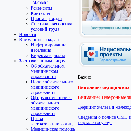
ТФОМС
Реквизиты
Контакты
Прием граждан
Специальная оценка
условий труда
Новости
Вниманию граждан
Информирование
населения
Видеоматериалы
Застрахованным лицам
Об обязательном
медицинском
страховании
Важно
Полис обязательного
медицинского
Вниманию медицинских о
страхования
Внимание! Телефонные з
Оформление полиса
обязательного
Дефицит железа и железо
медицинского
страхования
Сведения о полисе ОМС и
Права
портале госуслуг
застрахованного лица
Медицинская помощь