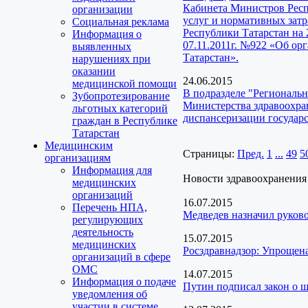
Кабинета Министров Респ
организации
услуг и нормативных зат
Социальная реклама
Республики Татарстан на
Информация о
07.11.2011г. №922 «Об о
выявленных
Татарстан».
нарушениях при
оказании
24.06.2015
медицинской помощи
В подразделе "Региональ
Зубопротезирование
Министерства здравоохра
льготных категорий
диспансеризации государ
граждан в Республике
Татарстан
Медицинским
Страницы:
Пред.
1
...
49
5
организациям
Информация для
Новости здравоохранения
медицинских
организаций
16.07.2015
Перечень НПА,
Медведев назначил руково
регулирующих
деятельность
15.07.2015
медицинских
Росздравнадзор: Упрощена
организаций в сфере
ОМС
14.07.2015
Информация о подаче
Путин подписал закон о ш
уведомления об
участии в системе