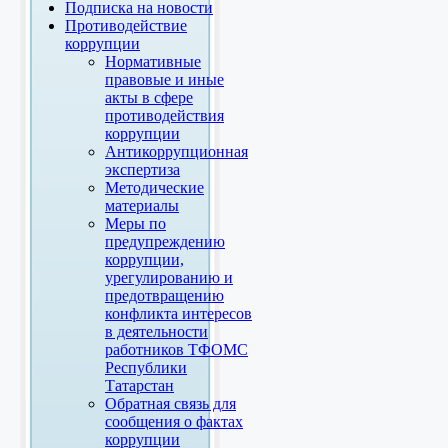
Подписка на новости
Противодействие
коррупции
Нормативные
правовые и иные
акты в сфере
противодействия
коррупции
Антикоррупционная
экспертиза
Методические
материалы
Меры по
предупреждению
коррупции,
урегулированию и
предотвращению
конфликта интересов
в деятельности
работников ТФОМС
Республики
Татарстан
Обратная связь для
сообщения о фактах
коррупции