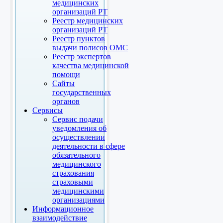
медицинских
организаций РТ
Реестр медицинских
организаций РТ
Реестр пунктов
выдачи полисов ОМС
Реестр экспертов
качества медицинской
помощи
Сайты
государственных
органов
Сервисы
Сервис подачи
уведомления об
осуществлении
деятельности в сфере
обязательного
медицинского
страхования
страховыми
медицинскими
организациями
Информационное
взаимодействие