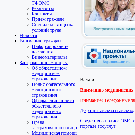
ТФОМС
Реквизиты
Контакты
Прием граждан
Специальная оценка
условий труда
Новости
Вниманию граждан
Информирование
населения
Видеоматериалы
Застрахованным лицам
Об обязательном
медицинском
страховании
Важно
Полис обязательного
медицинского
Вниманию медицинских о
страхования
Внимание! Телефонные з
Оформление полиса
обязательного
Дефицит железа и железо
медицинского
страхования
Сведения о полисе ОМС и
Права
портале госуслуг
застрахованного лица
Медицинская помощь