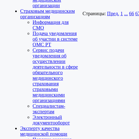
организации
Страховым медицинским
Страницы:
Пред.
1
...
66
6
организациям
Информация для
СМО
Подача уведомления
об участии в системе
ОМС РТ
Сервис подачи
уведомления об
осуществлении
деятельности в сфере
обязательного
медицинского
страхования
страховыми
медицинскими
организациями
Специалистам-
экспертам
Электронный
документооборот
Эксперту качества
медицинской помощи