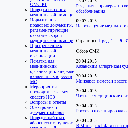
13.07.2015
ОМС РТ
Результаты проверок по к
Порядки оказания
обезболивания
медицинской помощи
Нормативные
09.07.2015
правовые документы,
На оснащение медпунктов
регламентирующие
оказание скорой
медицинской помощи
Страницы:
Пред.
1
...
30
3
Прикрепление к
медицинской
Обзор СМИ
организации
Памятка для
20.04.2015
медицинских
Казанским аллергикам буд
организаций, впервые
20.04.2015
включенных в реестр
Минздрав намерен ввести
МО
Мероприятия,
20.04.2015
проводимые за счет
Частные медицинские орг
средств НСЗ
Вопросы и ответы
20.04.2015
Электронный
Россия ратифицировала с
документооборот
Порядок работы с
20.04.2015
абонентским пунктом
В Минздрав РФ внесен пр
медицинской