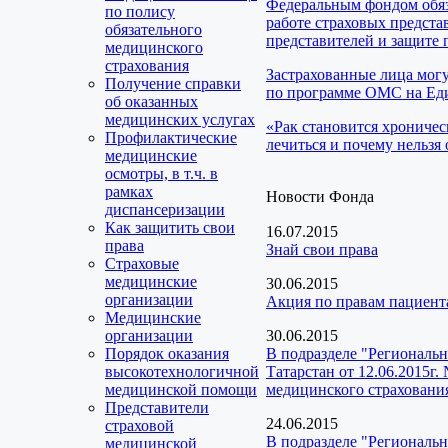
Федеральным фондом обяз
по полису
работе страховых предста
обязательного
представителей и защите 
медицинского
страхования
Застрахованные лица мог
Получение справки
по программе ОМС на Еди
об оказанных
медицинских услугах
«Рак становится хроничес
Профилактические
лечиться и почему нельзя 
медицинские
осмотры, в т.ч. в
рамках
Новости Фонда
диспансеризации
Как защитить свои
16.07.2015
права
Знай свои права
Страховые
медицинские
30.06.2015
организации
Акция по правам пациент
Медицинские
организации
30.06.2015
Порядок оказания
В подразделе "Региональ
высокотехнологичной
Татарстан от 12.06.2015г
медицинской помощи
медицинского страхования
Представители
24.06.2015
страховой
В подразделе "Региональ
медицинской