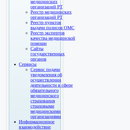
медицинских
организаций РТ
Реестр медицинских
организаций РТ
Реестр пунктов
выдачи полисов ОМС
Реестр экспертов
качества медицинской
помощи
Сайты
государственных
органов
Сервисы
Сервис подачи
уведомления об
осуществлении
деятельности в сфере
обязательного
медицинского
страхования
страховыми
медицинскими
организациями
Информационное
взаимодействие