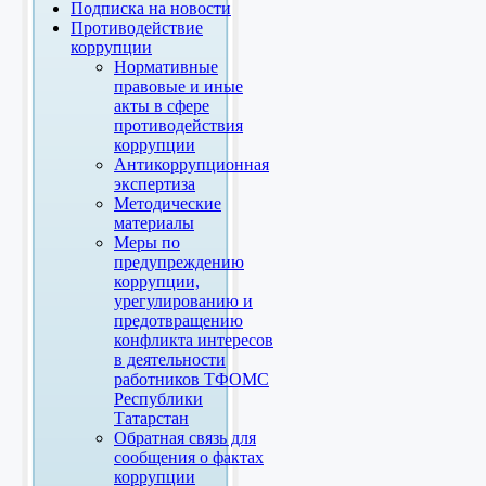
Подписка на новости
Противодействие
коррупции
Нормативные
правовые и иные
акты в сфере
противодействия
коррупции
Антикоррупционная
экспертиза
Методические
материалы
Меры по
предупреждению
коррупции,
урегулированию и
предотвращению
конфликта интересов
в деятельности
работников ТФОМС
Республики
Татарстан
Обратная связь для
сообщения о фактах
коррупции