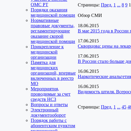
ОМС РТ
Страницы:
Пред.
1
...
8
9
1
Порядки оказания
медицинской помощи
Обзор СМИ
Нормативные
правовые документы,
18.06.2015
регламентирующие
В мае 2015 года в России
оказание скорой
17.06.2015
медицинской помощи
Скворцова: цены на лека
Прикрепление к
медицинской
17.06.2015
организации
В России стало больше до
Памятка для
медицинских
16.06.2015
организаций, впервые
Наркотические анальгети
включенных в реестр
МО
16.06.2015
Мероприятия,
Видимость штиля. Всерос
проводимые за счет
средств НСЗ
Вопросы и ответы
Страницы:
Пред.
1
...
45
4
Электронный
документооборот
Порядок работы с
абонентским пунктом
медицинской