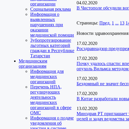
04.02.2020
организации
В Чистополе обсудили во
Социальная реклама
Информация о
выявленных
Страницы:
Пред.
1
...
13
1
нарушениях при
оказании
Новости здравоохранения
медицинской помощи
Зубопротезирование
17.02.2020
льготных категорий
Росздравнадзор предупре
граждан в Республике
Татарстан
17.02.2020
Медицинским
Почку удалось спасти: в
организациям
опухоль Вильмса методом
Информация для
медицинских
17.02.2020
организаций
Бездомный не значит бесп
Перечень НПА,
регулирующих
17.02.2020
деятельность
В Китае разработали новы
медицинских
организаций в сфере
13.02.2020
ОМС
Минздрав РТ приглашает 
Информация о подаче
целей и задач ведомства з
уведомления об
участии в системе