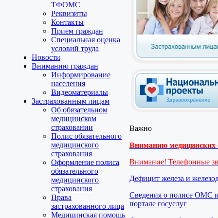
ТФОМС
Реквизиты
Контакты
Прием граждан
Специальная оценка
условий труда
Новости
Вниманию граждан
Информирование
населения
Видеоматериалы
Застрахованным лицам
Об обязательном
медицинском
страховании
Важно
Полис обязательного
медицинского
Вниманию медицинских о
страхования
Внимание! Телефонные з
Оформление полиса
обязательного
Дефицит железа и железо
медицинского
страхования
Сведения о полисе ОМС и
Права
портале госуслуг
застрахованного лица
Медицинская помощь