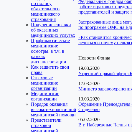
Федеральным фондом обяз
по полису
работе страховых предста
обязательного
представителей и защите 
медицинского
страхования
Застрахованные лица мог
Получение справки
по программе ОМС на Еди
об оказанных
медицинских услугах
«Рак становится хроничес
Профилактические
лечиться и почему нельзя 
медицинские
осмотры, в т.ч. в
рамках
Новости Фонда
диспансеризации
Как защитить свои
19.03.2020
права
Утренний прямой эфир «Б
Страховые
медицинские
17.03.2020
организации
Министр здравоохранения
Медицинские
организации
13.03.2020
Порядок оказания
Обращение Председателя 
высокотехнологичной
Стадченко
медицинской помощи
05.02.2020
Представители
В г. Набережные Челны п
страховой
медицинской