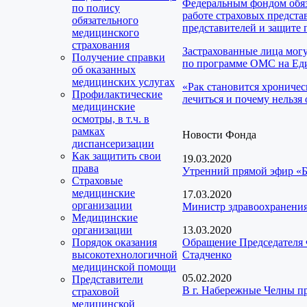
Федеральным фондом обяз
по полису
работе страховых предста
обязательного
представителей и защите 
медицинского
страхования
Застрахованные лица мог
Получение справки
по программе ОМС на Еди
об оказанных
медицинских услугах
«Рак становится хроничес
Профилактические
лечиться и почему нельзя 
медицинские
осмотры, в т.ч. в
рамках
Новости Фонда
диспансеризации
Как защитить свои
19.03.2020
права
Утренний прямой эфир «Б
Страховые
медицинские
17.03.2020
организации
Министр здравоохранения
Медицинские
организации
13.03.2020
Порядок оказания
Обращение Председателя 
высокотехнологичной
Стадченко
медицинской помощи
05.02.2020
Представители
В г. Набережные Челны п
страховой
медицинской