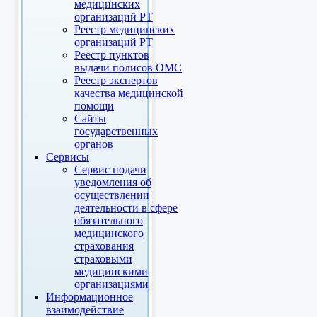
медицинских
организаций РТ
Реестр медицинских
организаций РТ
Реестр пунктов
выдачи полисов ОМС
Реестр экспертов
качества медицинской
помощи
Сайты
государственных
органов
Сервисы
Сервис подачи
уведомления об
осуществлении
деятельности в сфере
обязательного
медицинского
страхования
страховыми
медицинскими
организациями
Информационное
взаимодействие