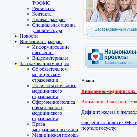
ТФОМС
Реквизиты
Контакты
Прием граждан
Специальная оценка
условий труда
Новости
Вниманию граждан
Информирование
населения
Видеоматериалы
Застрахованным лицам
Об обязательном
медицинском
страховании
Важно
Полис обязательного
медицинского
Вниманию медицинских о
страхования
Внимание! Телефонные з
Оформление полиса
обязательного
Дефицит железа и железо
медицинского
страхования
Сведения о полисе ОМС и
Права
портале госуслуг
застрахованного лица
Медицинская помощь