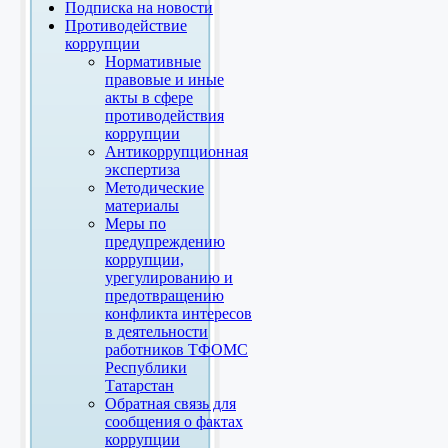
Подписка на новости
Противодействие
коррупции
Нормативные
правовые и иные
акты в сфере
противодействия
коррупции
Антикоррупционная
экспертиза
Методические
материалы
Меры по
предупреждению
коррупции,
урегулированию и
предотвращению
конфликта интересов
в деятельности
работников ТФОМС
Республики
Татарстан
Обратная связь для
сообщения о фактах
коррупции