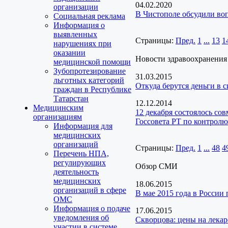
04.02.2020
организации
В Чистополе обсудили во
Социальная реклама
Информация о
выявленных
Страницы:
Пред.
1
...
13
1
нарушениях при
оказании
Новости здравоохранения
медицинской помощи
Зубопротезирование
31.03.2015
льготных категорий
Откуда берутся деньги в 
граждан в Республике
Татарстан
12.12.2014
Медицинским
12 декабря состоялось со
организациям
Госсовета РТ по контролю
Информация для
медицинских
организаций
Страницы:
Пред.
1
...
48
4
Перечень НПА,
регулирующих
Обзор СМИ
деятельность
медицинских
18.06.2015
организаций в сфере
В мае 2015 года в России
ОМС
Информация о подаче
17.06.2015
уведомления об
Скворцова: цены на лека
участии в системе