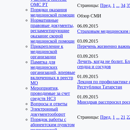
ОМС РТ
Страницы:
Пред.
1
...
34
3
Порядки оказания
медицинской помощи
Обзор СМИ
Нормативные
правовые документы,
06.09.2015
регламентирующие
Страховым медицинским к
оказание скорой
медицинской помощи
03.09.2015
Прикрепление к
Перечень жизненно важны
медицинской
03.09.2015
организации
Лечить, когда не болит. 
Памятка для
сердца и сосудов
медицинских
организаций, впервые
01.09.2015
включенных в реестр
Лекция по профилактике 
МО
Республики Татарстан
Мероприятия,
проводимые за счет
01.09.2015
средств НСЗ
Минздрав расспросил рос
Вопросы и ответы
Электронный
документооборот
Страницы:
Пред.
1
...
21
2
Порядок работы с
абонентским пунктом
медицинской