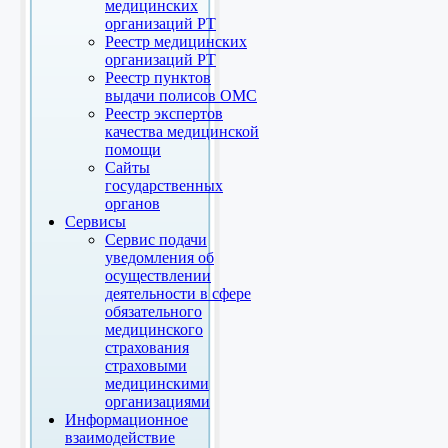
медицинских
организаций РТ
Реестр медицинских
организаций РТ
Реестр пунктов
выдачи полисов ОМС
Реестр экспертов
качества медицинской
помощи
Сайты
государственных
органов
Сервисы
Сервис подачи
уведомления об
осуществлении
деятельности в сфере
обязательного
медицинского
страхования
страховыми
медицинскими
организациями
Информационное
взаимодействие