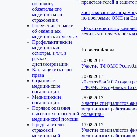
представителей и защите 
по полису
обязательного
Застрахованные лица мог
медицинского
по программе ОМС на Еди
страхования
Получение справки
«Рак становится хроничес
об оказанных
лечиться и почему нельзя 
медицинских услугах
Профилактические
медицинские
Новости Фонда
осмотры, в т.ч. в
рамках
20.09.2017
диспансеризации
Участие ТФОМС Республик
Как защитить свои
права
20.09.2017
Страховые
20 сентября 2017 года в 
медицинские
ТФОМС Республики Тата
организации
Медицинские
25.08.2017
организации
Участие специалистов фи
Порядок оказания
медицинских работников 
высокотехнологичной
больница»
медицинской помощи
Представители
15.08.2017
страховой
Участие специалистов фи
медицинской
медицинских работников 