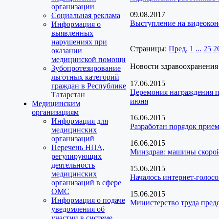
организации
09.08.2017
Социальная реклама
Выступление на видеокон
Информация о
выявленных
нарушениях при
Страницы:
Пред.
1
...
25
2
оказании
медицинской помощи
Новости здравоохранения
Зубопротезирование
льготных категорий
17.06.2015
граждан в Республике
Церемония награждения по
Татарстан
июня
Медицинским
организациям
16.06.2015
Информация для
Разработан порядок прие
медицинских
организаций
16.06.2015
Перечень НПА,
Минздрав: машины скорой
регулирующих
деятельность
15.06.2015
медицинских
Началось интернет-голосо
организаций в сфере
ОМС
15.06.2015
Информация о подаче
Министерство труда пред
уведомления об
участии в системе