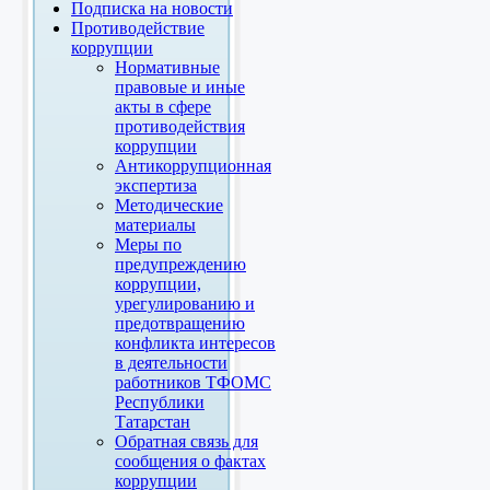
Подписка на новости
Противодействие
коррупции
Нормативные
правовые и иные
акты в сфере
противодействия
коррупции
Антикоррупционная
экспертиза
Методические
материалы
Меры по
предупреждению
коррупции,
урегулированию и
предотвращению
конфликта интересов
в деятельности
работников ТФОМС
Республики
Татарстан
Обратная связь для
сообщения о фактах
коррупции