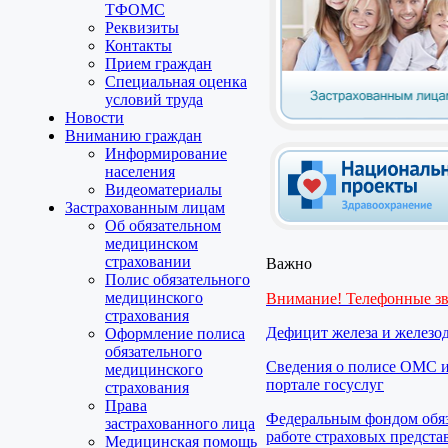
ТФОМС
Реквизиты
Контакты
Прием граждан
Специальная оценка
условий труда
Новости
Вниманию граждан
Информирование
населения
Видеоматериалы
Застрахованным лицам
Об обязательном
медицинском
страховании
Важно
Полис обязательного
медицинского
Внимание! Телефонные з
страхования
Дефицит железа и железо
Оформление полиса
обязательного
Сведения о полисе ОМС и
медицинского
портале госуслуг
страхования
Права
Федеральным фондом обяз
застрахованного лица
работе страховых предста
Медицинская помощь