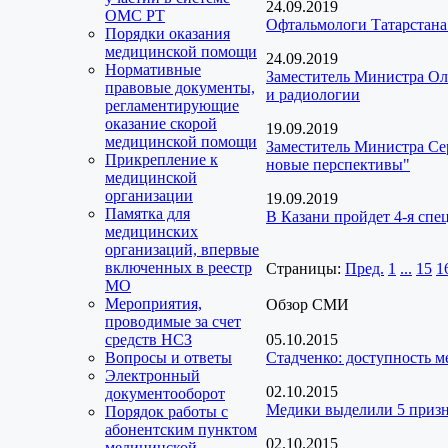
24.09.2019
ОМС РТ
Офтальмологи Татарстана
Порядки оказания
медицинской помощи
24.09.2019
Нормативные
Заместитель Министра Ол
правовые документы,
и радиологии
регламентирующие
оказание скорой
19.09.2019
медицинской помощи
Заместитель Министра Се
Прикрепление к
новые перспективы"
медицинской
организации
19.09.2019
Памятка для
В Казани пройдет 4-я сп
медицинских
организаций, впервые
включенных в реестр
Страницы:
Пред.
1
...
15
1
МО
Мероприятия,
Обзор СМИ
проводимые за счет
средств НСЗ
05.10.2015
Вопросы и ответы
Стадченко: доступность 
Электронный
02.10.2015
документооборот
Медики выделили 5 призн
Порядок работы с
абонентским пунктом
02.10.2015
медицинской