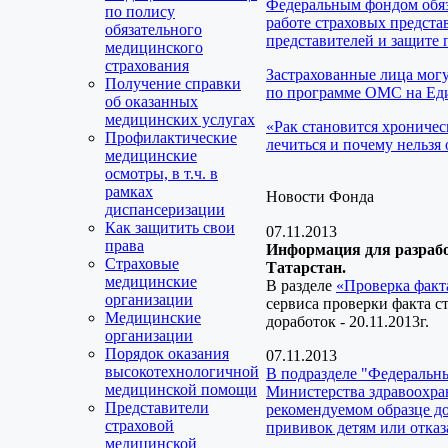
Федеральным фондом обяз
по полису
работе страховых предста
обязательного
представителей и защите 
медицинского
страхования
Застрахованные лица мог
Получение справки
по программе ОМС на Еди
об оказанных
медицинских услугах
«Рак становится хроничес
Профилактические
лечиться и почему нельзя 
медицинские
осмотры, в т.ч. в
рамках
Новости Фонда
диспансеризации
Как защитить свои
07.11.2013
права
Информация для разраб
Страховые
Татарстан.
медицинские
В разделе
«Проверка факт
организации
сервиса проверки факта 
Медицинские
доработок - 20.11.2013г.
организации
Порядок оказания
07.11.2013
высокотехнологичной
В подразделе "Федеральн
медицинской помощи
Министерства здравоохран
Представители
рекомендуемом образце д
страховой
прививок детям или отказ
медицинской