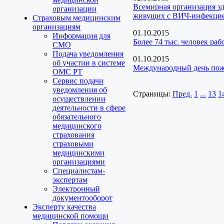
Всемирная организация з
организации
живущих с ВИЧ-инфекци
Страховым медицинским
организациям
01.10.2015
Информация для
Более 74 тыс. человек ра
СМО
Подача уведомления
01.10.2015
об участии в системе
Международный день пож
ОМС РТ
Сервис подачи
уведомления об
Страницы:
Пред.
1
...
13
1
осуществлении
деятельности в сфере
обязательного
медицинского
страхования
страховыми
медицинскими
организациями
Специалистам-
экспертам
Электронный
документооборот
Эксперту качества
медицинской помощи