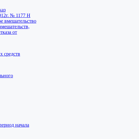
каз
012г. № 1177 H
ое вмешательство
вмешательств,
тказа от
х средств
льного
ериод начала