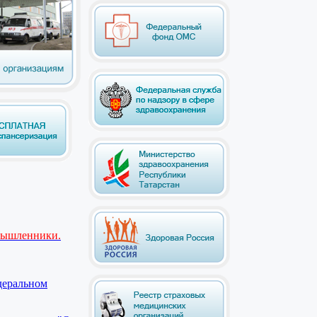
мышленники.
деральном