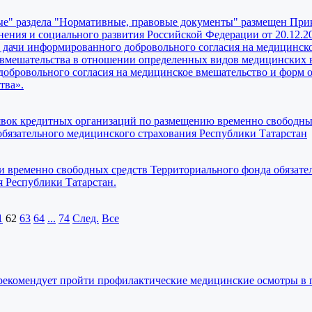
ые" раздела "Нормативные, правовые документы" размещен При
ения и социального развития Российской Федерации от 20.12.2
 дачи информированного добровольного согласия на медицинск
о вмешательства в отношении определенных видов медицинских 
обровольного согласия на медицинское вмешательство и форм о
тва».
явок кредитных организаций по размещению временно свободны
обязательного медицинского страхования Республики Татарстан
 временно свободных средств Территориального фонда обязате
я Республики Татарстан.
1
62
63
64
...
74
След.
Все
комендует пройти профилактические медицинские осмотры в п