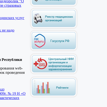
видеоролик "О
ле страховых
ицинских услуг
к не надо
и Республики
ирования web-
рок проведения
каз
009г. № 19 H «О
лактических