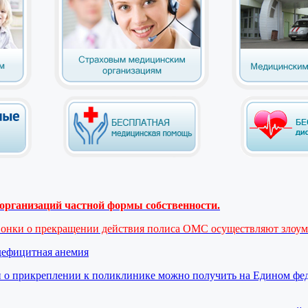
рганизаций частной формы собственности.
вонки о прекращении действия полиса ОМС осуществляют злоу
дефицитная анемия
 о прикреплении к поликлинике можно получить на Едином фе