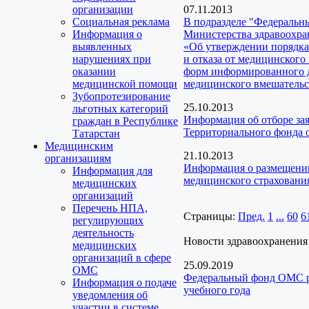
организации
07.11.2013
Социальная реклама
В подразделе "Федеральн
Информация о
Министерства здравоохран
выявленных
«Об утверждении порядка
нарушениях при
и отказа от медицинског
оказании
форм информированного д
медицинской помощи
медицинского вмешательс
Зубопротезирование
25.10.2013
льготных категорий
Информация об отборе за
граждан в Республике
Территориального фонда 
Татарстан
Медицинским
21.10.2013
организациям
Информация о размещении
Информация для
медицинского страховани
медицинских
организаций
Перечень НПА,
Страницы:
Пред.
1
...
60
6
регулирующих
деятельность
Новости здравоохранения
медицинских
организаций в сфере
25.09.2019
ОМС
Федеральный фонд ОМС ре
Информация о подаче
учебного года
уведомления об
участии в системе