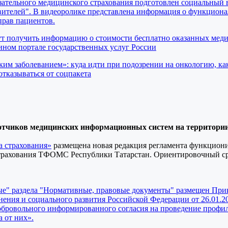
ательного медицинского страхования подготовлен социальный 
вителей". В видеоролике представлена информация о функциона
прав пациентов.
ут получить информацию о стоимости бесплатно оказанных мед
ном портале государственных услуг России
ким заболеванием»: куда идти при подозрении на онкологию, ка
отказываться от соцпакета
отчиков медицинских информационных систем на территори
а страхования»
размещена новая редакция регламента функцион
страхования ТФОМС Республики Татарстан. Ориентировочный с
ые" раздела "Нормативные, правовые документы" размещен При
ения и социального развития Российской Федерации от 26.01.2
обровольного информированного согласия на проведение профи
а от них».