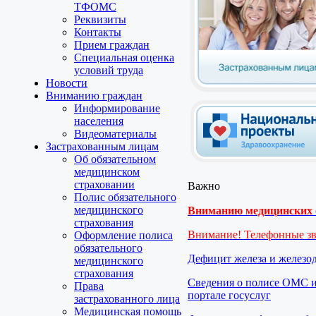
ТФОМС
Реквизиты
Контакты
Прием граждан
Специальная оценка
условий труда
Новости
Вниманию граждан
Информирование
населения
Видеоматериалы
Застрахованным лицам
Об обязательном
медицинском
страховании
Важно
Полис обязательного
медицинского
Вниманию медицинских о
страхования
Внимание! Телефонные з
Оформление полиса
обязательного
Дефицит железа и железо
медицинского
страхования
Сведения о полисе ОМС и
Права
портале госуслуг
застрахованного лица
Медицинская помощь