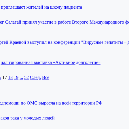
 приглашают жителей на школу пациента
ег Салагай принял участие в работе Второго Международного ф
ргей Краевой выступил на конференции "Вирусные гепатиты – 
ециализированная выставка «Активное долголетие»
6
17
18
19
...
52
След.
Все
медпомощи по ОМС выросла на всей территории РФ
аков рака у молодых людей