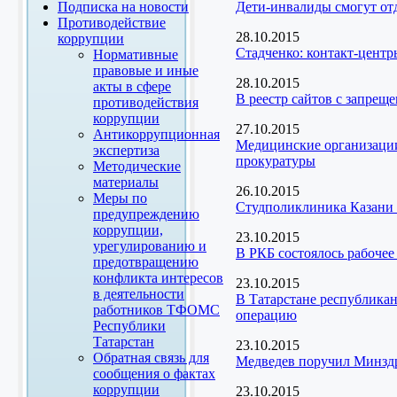
Подписка на новости
Дети-инвалиды смогут от
Противодействие
28.10.2015
коррупции
Стадченко: контакт-цент
Нормативные
правовые и иные
28.10.2015
акты в сфере
В реестр сайтов с запрещ
противодействия
коррупции
27.10.2015
Антикоррупционная
Медицинские организации
экспертиза
прокуратуры
Методические
материалы
26.10.2015
Меры по
Студполиклиника Казани п
предупреждению
коррупции,
23.10.2015
урегулированию и
В РКБ состоялось рабоче
предотвращению
конфликта интересов
23.10.2015
в деятельности
В Татарстане республика
работников ТФОМС
операцию
Республики
Татарстан
23.10.2015
Обратная связь для
Медведев поручил Минздр
сообщения о фактах
коррупции
23.10.2015