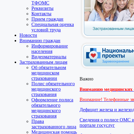
ТФОМС
Реквизиты
Контакты
Прием граждан
Специальная оценка
условий труда
Новости
Вниманию граждан
Информирование
населения
Видеоматериалы
Застрахованным лицам
Об обязательном
медицинском
страховании
Важно
Полис обязательного
медицинского
Вниманию медицинских о
страхования
Внимание! Телефонные з
Оформление полиса
обязательного
Дефицит железа и железо
медицинского
страхования
Сведения о полисе ОМС и
Права
портале госуслуг
застрахованного лица
Медицинская помощь