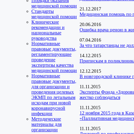
Порядки оказания
медицинской помощи
21.12.2017
Стандарты
Медицинская помощь по п
медицинской помощи
Клинические
20.06.2016
рекомендации и
Ошибка врача ценою в жиз
национальные
руководства
07.04.2016
Нормативные
За что татарстанцы не до
правовые документы,
регламентирующие
14.12.2015
проведение
Припискам в поликлиника
экспертизы качества
медицинской помощи
12.12.2015
Нормативные
В новгородской клинике
правовые документы,
для организации и
11.11.2015
проведения целевых
Эксперты Фонда «Здоров
ЭКМП по летальным
жестко соблюдаться
исходам при новой
11.11.2015
коронавирусной
12 ноября 2015 года в Ка
инфекции
«Паллиативная медицинс
Методические
материалы для
11.11.2015
организации
Лекторий по профилактик