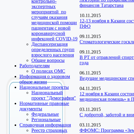
контрольно-
финансов Татарстана
экспертных
мероприятий по
10.11.2015
случаям оказания
12-13 ноября в Казани со
медицинской помощи
ПФО
пациентам с новой
коронавирусной
09.11.2015
инфекцией COVID-19
Стоматологические госкл
Диспансеризация
определенных групп
09.11.2015
взрослого населения
В РТ от отравлений спирт
Общие вопросы
года
Работодателям
О полисах ОМС
06.11.2015
Информация о здоровом
Ведущие медицинские спе
образе жизни
Национальные проекты
04.11.2015
Национальный
12 ноября в Казани состо
проект "Демография"
медицинская помощь» в
Нормативные правовые
документы
03.11.2015
Федеральные
С добротой, заботой и вни
Региональные
Справочная информация
03.11.2015
Реестр страховых
ФФОМС: Программа «Земс