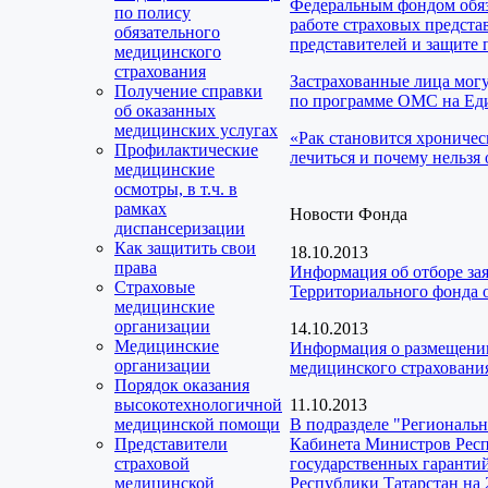
Федеральным фондом обяз
по полису
работе страховых предста
обязательного
представителей и защите 
медицинского
страхования
Застрахованные лица мог
Получение справки
по программе ОМС на Еди
об оказанных
медицинских услугах
«Рак становится хроничес
Профилактические
лечиться и почему нельзя 
медицинские
осмотры, в т.ч. в
рамках
Новости Фонда
диспансеризации
Как защитить свои
18.10.2013
права
Информация об отборе за
Страховые
Территориального фонда 
медицинские
организации
14.10.2013
Медицинские
Информация о размещении
организации
медицинского страховани
Порядок оказания
высокотехнологичной
11.10.2013
медицинской помощи
В подразделе "Региональ
Представители
Кабинета Министров Респ
страховой
государственных гаранти
медицинской
Республики Татарстан на 