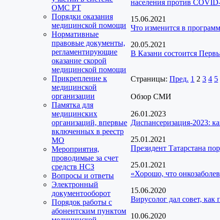
населения против COVID
ОМС РТ
Порядки оказания
15.06.2021
медицинской помощи
Что изменится в програм
Нормативные
правовые документы,
20.05.2021
регламентирующие
В Казани состоится Перв
оказание скорой
медицинской помощи
Прикрепление к
Страницы:
Пред.
1
2
3
4
5
медицинской
организации
Обзор СМИ
Памятка для
медицинских
26.01.2023
организаций, впервые
Диспансеризация-2023: ка
включенных в реестр
25.01.2021
МО
Президент Татарстана пор
Мероприятия,
проводимые за счет
25.01.2021
средств НСЗ
«Хорошо, что онкозаболев
Вопросы и ответы
Электронный
15.06.2020
документооборот
Вирусолог дал совет, как
Порядок работы с
абонентским пунктом
10.06.2020
медицинской