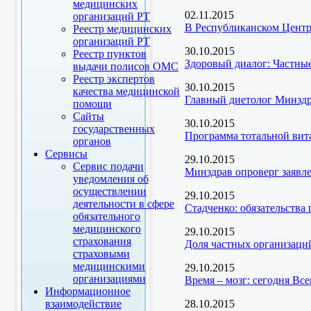
медицинских
02.11.2015
организаций РТ
В Республиканском Центр
Реестр медицинских
организаций РТ
30.10.2015
Реестр пунктов
Здоровый диалог: Частны
выдачи полисов ОМС
Реестр экспертов
30.10.2015
качества медицинской
Главный диетолог Минздр
помощи
Сайты
30.10.2015
государственных
Программа тотальной вит
органов
Сервисы
29.10.2015
Сервис подачи
Минздрав опроверг заявл
уведомления об
осуществлении
29.10.2015
деятельности в сфере
Стадченко: обязательств
обязательного
медицинского
29.10.2015
страхования
Доля частных организаци
страховыми
медицинскими
29.10.2015
организациями
Время – мозг: сегодня Вс
Информационное
взаимодействие
28.10.2015