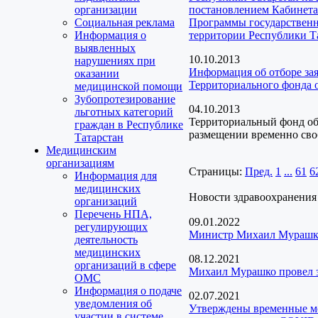
организации
постановлением Кабинета
Социальная реклама
Программы государственн
Информация о
территории Республики Та
выявленных
10.10.2013
нарушениях при
Информация об отборе за
оказании
Территориального фонда 
медицинской помощи
Зубопротезирование
04.10.2013
льготных категорий
Территориальный фонд об
граждан в Республике
размещении временно сво
Татарстан
Медицинским
организациям
Страницы:
Пред.
1
...
61
6
Информация для
медицинских
Новости здравоохранения
организаций
Перечень НПА,
09.01.2022
регулирующих
Министр Михаил Мурашко:
деятельность
медицинских
08.12.2021
организаций в сфере
Михаил Мурашко провел з
ОМС
Информация о подаче
02.07.2021
уведомления об
Утверждены временные ме
участии в системе