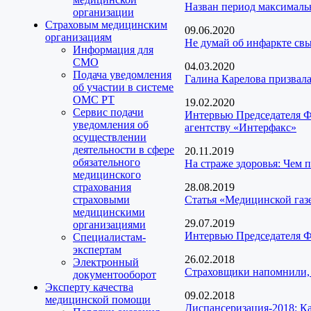
Назван период максималь
организации
Страховым медицинским
09.06.2020
организациям
Не думай об инфаркте св
Информация для
СМО
04.03.2020
Подача уведомления
Галина Карелова призвал
об участии в системе
ОМС РТ
19.02.2020
Сервис подачи
Интервью Председателя Ф
уведомления об
агентству «Интерфакс»
осуществлении
деятельности в сфере
20.11.2019
обязательного
На страже здоровья: Чем 
медицинского
страхования
28.08.2019
страховыми
Статья «Медицинской газ
медицинскими
29.07.2019
организациями
Интервью Председателя Ф
Специалистам-
экспертам
26.02.2018
Электронный
Страховщики напомнили,
документооборот
Эксперту качества
09.02.2018
медицинской помощи
Диспансеризация-2018: Как