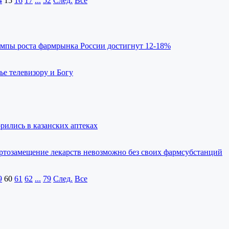
4
15
16
17
...
52
След.
Все
темпы роста фармрынка России достигнут 12-18%
ье телевизору и Богу
рились в казанских аптеках
ртозамещение лекарств невозможно без своих фармсубстанций
9
60
61
62
...
79
След.
Все