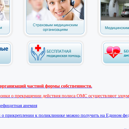
рганизаций частной формы собственности.
вонки о прекращении действия полиса ОМС осуществляют злоу
дефицитная анемия
 о прикреплении к поликлинике можно получить на Едином фе