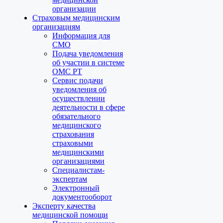
организации
Страховым медицинским
организациям
Информация для
СМО
Подача уведомления
об участии в системе
ОМС РТ
Сервис подачи
уведомления об
осуществлении
деятельности в сфере
обязательного
медицинского
страхования
страховыми
медицинскими
организациями
Специалистам-
экспертам
Электронный
документооборот
Эксперту качества
медицинской помощи