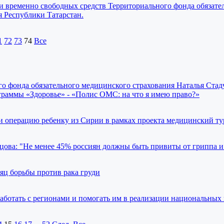
 временно свободных средств Территориального фонда обязате
я Республики Татарстан.
1
72
73
74
Все
о фонда обязательного медицинского страхования Наталья Стад
граммы «Здоровье» - «Полис ОМС: на что я имею право?»
операцию ребенку из Сирии в рамках проекта медицинский ту
ова: "Не менее 45% россиян должны быть привиты от гриппа 
яц борьбы против рака груди
аботать с регионами и помогать им в реализации национальных