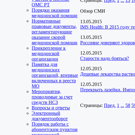
Страницы:
Пред.
1
...
13
1
ОМС РТ
Порядки оказания
Обзор СМИ
медицинской помощи
Нормативные
13.05.2015
правовые документы,
IMS Health: В 2015 году 
регламентирующие
оказание скорой
13.05.2015
медицинской помощи
Россияне доверяют здоров
Прикрепление к
12.05.2015
медицинской
Старости надо бояться?
организации
Памятка для
12.05.2015
медицинских
Дешевые лекарства раство
организаций, впервые
включенных в реестр
12.05.2015
МО
Перекрыть лазейки. Импо
Мероприятия,
проводимые за счет
средств НСЗ
Страницы:
Пред.
1
...
58
5
Вопросы и ответы
Электронный
документооборот
Порядок работы с
абонентским пунктом
медицинской