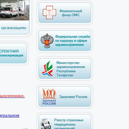
мышленники.
деральном