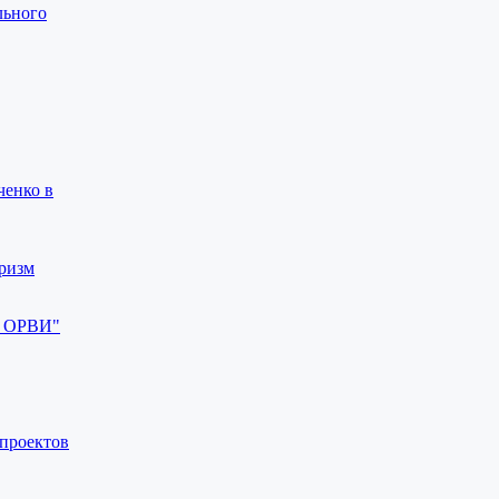
льного
ченко в
ризм
и ОРВИ"
 проектов