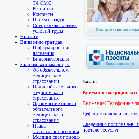
ТФОМС
Реквизиты
Контакты
Прием граждан
Специальная оценка
условий труда
Новости
Вниманию граждан
Информирование
населения
Видеоматериалы
Застрахованным лицам
Об обязательном
медицинском
страховании
Важно
Полис обязательного
медицинского
Вниманию медицинских о
страхования
Внимание! Телефонные з
Оформление полиса
обязательного
Дефицит железа и железо
медицинского
страхования
Сведения о полисе ОМС и
Права
портале госуслуг
застрахованного лица
Медицинская помощь