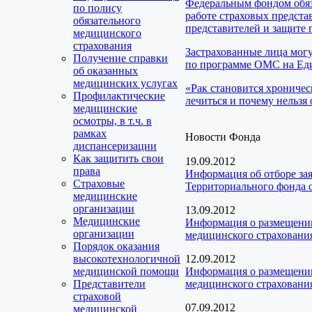
Федеральным фондом обяз
по полису
работе страховых предста
обязательного
представителей и защите 
медицинского
страхования
Застрахованные лица мог
Получение справки
по программе ОМС на Еди
об оказанных
медицинских услугах
«Рак становится хроничес
Профилактические
лечиться и почему нельзя 
медицинские
осмотры, в т.ч. в
рамках
Новости Фонда
диспансеризации
Как защитить свои
19.09.2012
права
Информация об отборе за
Страховые
Территориального фонда о
медицинские
организации
13.09.2012
Медицинские
Информация о размещении
организации
медицинского страховани
Порядок оказания
высокотехнологичной
12.09.2012
медицинской помощи
Информация о размещении
Представители
медицинского страховани
страховой
07.09.2012
медицинской