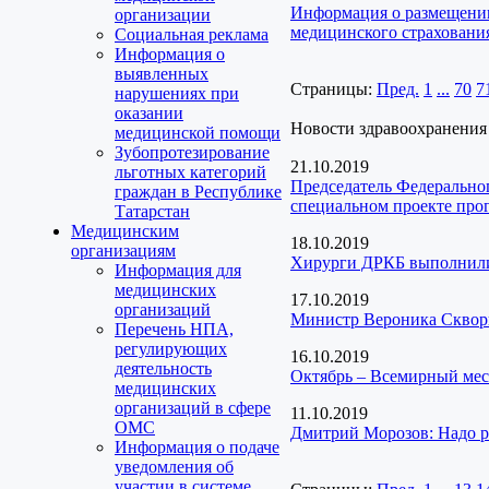
Информация о размещении
организации
медицинского страховани
Социальная реклама
Информация о
выявленных
Страницы:
Пред.
1
...
70
7
нарушениях при
оказании
Новости здравоохранения
медицинской помощи
Зубопротезирование
21.10.2019
льготных категорий
Председатель Федеральног
граждан в Республике
специальном проекте про
Татарстан
Медицинским
18.10.2019
организациям
Хирурги ДРКБ выполнили 
Информация для
медицинских
17.10.2019
организаций
Министр Вероника Скворц
Перечень НПА,
регулирующих
16.10.2019
деятельность
Октябрь – Всемирный мес
медицинских
организаций в сфере
11.10.2019
ОМС
Дмитрий Морозов: Надо р
Информация о подаче
уведомления об
участии в системе