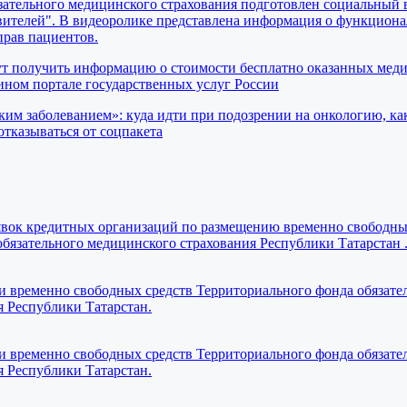
ательного медицинского страхования подготовлен социальный 
вителей". В видеоролике представлена информация о функциона
прав пациентов.
ут получить информацию о стоимости бесплатно оказанных мед
ном портале государственных услуг России
ким заболеванием»: куда идти при подозрении на онкологию, ка
отказываться от соцпакета
явок кредитных организаций по размещению временно свободны
бязательного медицинского страхования Республики Татарстан 
 временно свободных средств Территориального фонда обязате
я Республики Татарстан.
 временно свободных средств Территориального фонда обязате
я Республики Татарстан.