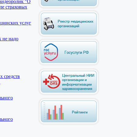
видеоролик "О
ле страховых
ицинских услуг
к не надо
х средств
.
льного
льного