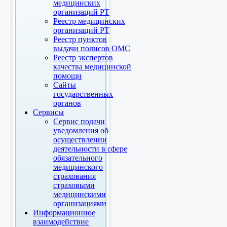
медицинских
организаций РТ
Реестр медицинских
организаций РТ
Реестр пунктов
выдачи полисов ОМС
Реестр экспертов
качества медицинской
помощи
Сайты
государственных
органов
Сервисы
Сервис подачи
уведомления об
осуществлении
деятельности в сфере
обязательного
медицинского
страхования
страховыми
медицинскими
организациями
Информационное
взаимодействие