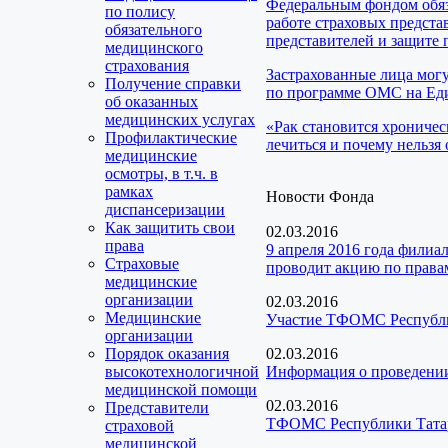
Федеральным фондом обяз
по полису
работе страховых предста
обязательного
представителей и защите 
медицинского
страхования
Застрахованные лица мог
Получение справки
по программе ОМС на Еди
об оказанных
медицинских услугах
«Рак становится хроничес
Профилактические
лечиться и почему нельзя 
медицинские
осмотры, в т.ч. в
рамках
Новости Фонда
диспансеризации
Как защитить свои
02.03.2016
права
9 апреля 2016 года филиа
Страховые
проводит акцию по права
медицинские
организации
02.03.2016
Медицинские
Участие ТФОМС Республик
организации
Порядок оказания
02.03.2016
высокотехнологичной
Информация о проведени
медицинской помощи
02.03.2016
Представители
ТФОМС Республики Татарс
страховой
медицинской