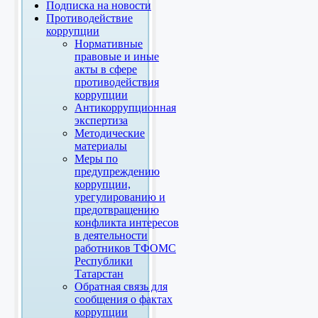
Подписка на новости
Противодействие
коррупции
Нормативные
правовые и иные
акты в сфере
противодействия
коррупции
Антикоррупционная
экспертиза
Методические
материалы
Меры по
предупреждению
коррупции,
урегулированию и
предотвращению
конфликта интересов
в деятельности
работников ТФОМС
Республики
Татарстан
Обратная связь для
сообщения о фактах
коррупции