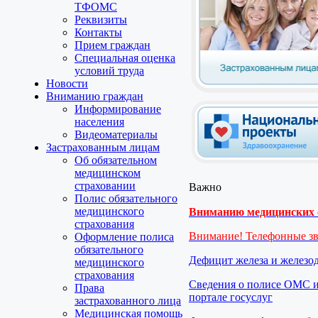
ТФОМС
Реквизиты
Контакты
Прием граждан
Специальная оценка
условий труда
Новости
Вниманию граждан
Информирование
населения
Видеоматериалы
Застрахованным лицам
Об обязательном
медицинском
страховании
Важно
Полис обязательного
медицинского
Вниманию медицинских о
страхования
Внимание! Телефонные з
Оформление полиса
обязательного
Дефицит железа и железо
медицинского
страхования
Сведения о полисе ОМС и
Права
портале госуслуг
застрахованного лица
Медицинская помощь