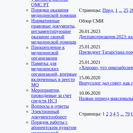
ОМС РТ
Порядки оказания
Страницы:
Пред.
1
...
25
2
медицинской помощи
Нормативные
Обзор СМИ
правовые документы,
регламентирующие
26.01.2023
оказание скорой
Диспансеризация-2023: ка
медицинской помощи
25.01.2021
Прикрепление к
Президент Татарстана пор
медицинской
организации
25.01.2021
Памятка для
«Хорошо, что онкозаболев
медицинских
организаций, впервые
15.06.2020
включенных в реестр
Вирусолог дал совет, как
МО
Мероприятия,
10.06.2020
проводимые за счет
Назван период максималь
средств НСЗ
Вопросы и ответы
Электронный
Страницы:
1
2
3
4
5
...
79
документооборот
Порядок работы с
абонентским пунктом
медицинской