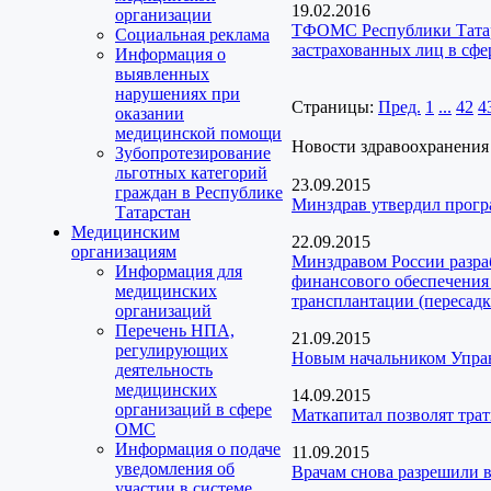
19.02.2016
организации
ТФОМС Республики Татарс
Социальная реклама
застрахованных лиц в сф
Информация о
выявленных
нарушениях при
Страницы:
Пред.
1
...
42
4
оказании
медицинской помощи
Новости здравоохранения
Зубопротезирование
льготных категорий
23.09.2015
граждан в Республике
Минздрав утвердил прог
Татарстан
Медицинским
22.09.2015
организациям
Минздравом России разра
Информация для
финансового обеспечения 
медицинских
трансплантации (пересадк
организаций
Перечень НПА,
21.09.2015
регулирующих
Новым начальником Управ
деятельность
медицинских
14.09.2015
организаций в сфере
Маткапитал позволят тра
ОМС
Информация о подаче
11.09.2015
уведомления об
Врачам снова разрешили 
участии в системе