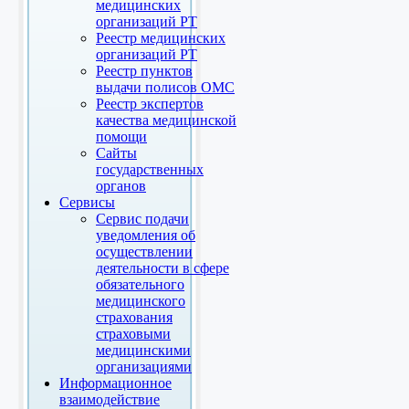
медицинских
организаций РТ
Реестр медицинских
организаций РТ
Реестр пунктов
выдачи полисов ОМС
Реестр экспертов
качества медицинской
помощи
Сайты
государственных
органов
Сервисы
Сервис подачи
уведомления об
осуществлении
деятельности в сфере
обязательного
медицинского
страхования
страховыми
медицинскими
организациями
Информационное
взаимодействие