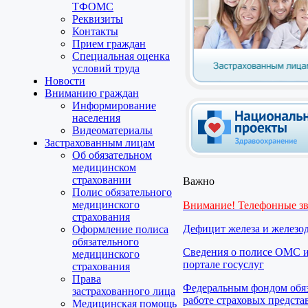
ТФОМС
Реквизиты
Контакты
Прием граждан
Специальная оценка
условий труда
Новости
Вниманию граждан
Информирование
населения
Видеоматериалы
Застрахованным лицам
Об обязательном
медицинском
страховании
Важно
Полис обязательного
медицинского
Внимание! Телефонные з
страхования
Дефицит железа и железо
Оформление полиса
обязательного
Сведения о полисе ОМС и
медицинского
портале госуслуг
страхования
Права
Федеральным фондом обяз
застрахованного лица
работе страховых предста
Медицинская помощь