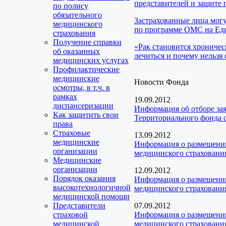
представителей и защите 
по полису
обязательного
Застрахованные лица мог
медицинского
по программе ОМС на Еди
страхования
Получение справки
«Рак становится хроничес
об оказанных
лечиться и почему нельзя 
медицинских услугах
Профилактические
медицинские
Новости Фонда
осмотры, в т.ч. в
рамках
19.09.2012
диспансеризации
Информация об отборе за
Как защитить свои
Территориального фонда о
права
Страховые
13.09.2012
медицинские
Информация о размещении
организации
медицинского страховани
Медицинские
организации
12.09.2012
Порядок оказания
Информация о размещении
высокотехнологичной
медицинского страховани
медицинской помощи
Представители
07.09.2012
страховой
Информация о размещении
медицинской
медицинского страховани