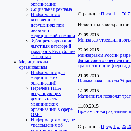
организации
Социальная реклама
Страницы:
Пред.
1
...
70
7
Информация о
выявленных
Новости здравоохранения
нарушениях при
оказании
23.09.2015
медицинской помощи
Минздрав утвердил прог
Зубопротезирование
льготных категорий
22.09.2015
граждан в Республике
Минздравом России разра
Татарстан
финансового обеспечения 
Медицинским
трансплантации (пересадк
организациям
Информация для
21.09.2015
медицинских
Новым начальником Управ
организаций
Перечень НПА,
14.09.2015
регулирующих
Маткапитал позволят тра
деятельность
медицинских
11.09.2015
организаций в сфере
Врачам снова разрешили 
ОМС
Информация о подаче
уведомления об
Страницы:
Пред.
1
...
25
2
участии в системе