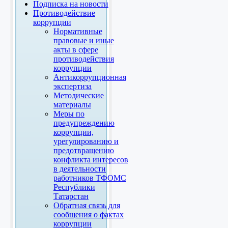
Подписка на новости
Противодействие
коррупции
Нормативные
правовые и иные
акты в сфере
противодействия
коррупции
Антикоррупционная
экспертиза
Методические
материалы
Меры по
предупреждению
коррупции,
урегулированию и
предотвращению
конфликта интересов
в деятельности
работников ТФОМС
Республики
Татарстан
Обратная связь для
сообщения о фактах
коррупции