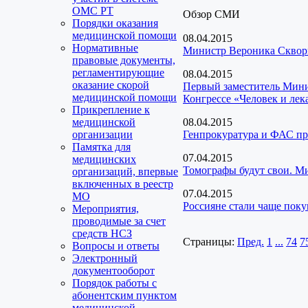
ОМС РТ
Обзор СМИ
Порядки оказания
медицинской помощи
08.04.2015
Нормативные
Министр Вероника Скворц
правовые документы,
регламентирующие
08.04.2015
оказание скорой
Первый заместитель Мини
медицинской помощи
Конгрессе «Человек и лек
Прикрепление к
медицинской
08.04.2015
организации
Генпрокуратура и ФАС пр
Памятка для
07.04.2015
медицинских
Томографы будут свои. М
организаций, впервые
включенных в реестр
07.04.2015
МО
Россияне стали чаще пок
Мероприятия,
проводимые за счет
средств НСЗ
Страницы:
Пред.
1
...
74
7
Вопросы и ответы
Электронный
документооборот
Порядок работы с
абонентским пунктом
медицинской