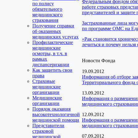
Федеральным фондом обяз
по полису
работе страховых предста
обязательного
представителей и защите 
медицинского
страхования
Застрахованные лица мог
Получение справки
по программе ОМС на Еди
об оказанных
медицинских услугах
«Рак становится хроничес
Профилактические
лечиться и почему нельзя 
медицинские
осмотры, в т.ч. в
рамках
Новости Фонда
диспансеризации
Как защитить свои
19.09.2012
права
Информация об отборе за
Страховые
Территориального фонда о
медицинские
организации
13.09.2012
Медицинские
Информация о размещении
организации
медицинского страховани
Порядок оказания
высокотехнологичной
12.09.2012
медицинской помощи
Информация о размещении
Представители
медицинского страховани
страховой
07.09.2012
медицинской