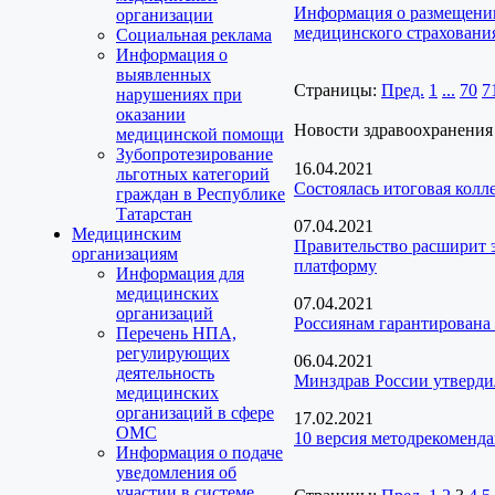
Информация о размещении
организации
медицинского страховани
Социальная реклама
Информация о
выявленных
Страницы:
Пред.
1
...
70
7
нарушениях при
оказании
Новости здравоохранения
медицинской помощи
Зубопротезирование
16.04.2021
льготных категорий
Состоялась итоговая колл
граждан в Республике
Татарстан
07.04.2021
Медицинским
Правительство расширит 
организациям
платформу
Информация для
медицинских
07.04.2021
организаций
Россиянам гарантирована
Перечень НПА,
регулирующих
06.04.2021
деятельность
Минздрав России утверди
медицинских
организаций в сфере
17.02.2021
ОМС
10 версия методрекоменд
Информация о подаче
уведомления об
участии в системе