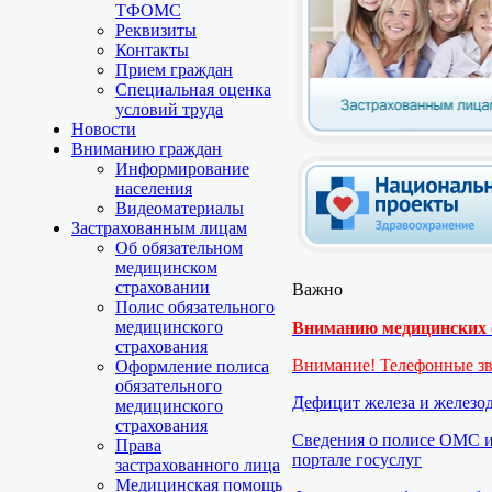
ТФОМС
Реквизиты
Контакты
Прием граждан
Специальная оценка
условий труда
Новости
Вниманию граждан
Информирование
населения
Видеоматериалы
Застрахованным лицам
Об обязательном
медицинском
страховании
Важно
Полис обязательного
медицинского
Вниманию медицинских о
страхования
Внимание! Телефонные з
Оформление полиса
обязательного
Дефицит железа и железо
медицинского
страхования
Сведения о полисе ОМС и
Права
портале госуслуг
застрахованного лица
Медицинская помощь