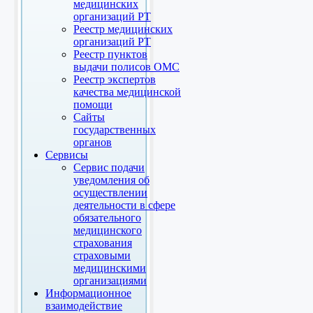
медицинских
организаций РТ
Реестр медицинских
организаций РТ
Реестр пунктов
выдачи полисов ОМС
Реестр экспертов
качества медицинской
помощи
Сайты
государственных
органов
Сервисы
Сервис подачи
уведомления об
осуществлении
деятельности в сфере
обязательного
медицинского
страхования
страховыми
медицинскими
организациями
Информационное
взаимодействие