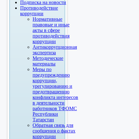
Подписка на новости
Противодействие
коррупции
Нормативные
правовые и иные
акты в сфере
противодействия
коррупции
Антикоррупционная
экспертиза
Методические
материалы
Меры по
предупреждению
коррупции,
урегулированию и
предотвращению
конфликта интересов
в деятельности
работников ТФОМС
Республики
Татарстан
Обратная связь для
сообщения о фактах
коррупции