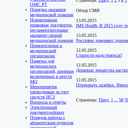
Страницы:
Пред.
1
2
3
4
5
ОМС РТ
Порядки оказания
Обзор СМИ
медицинской помощи
Нормативные
13.05.2015
правовые документы,
IMS Health: В 2015 году 
регламентирующие
оказание скорой
13.05.2015
медицинской помощи
Россияне доверяют здоров
Прикрепление к
12.05.2015
медицинской
Старости надо бояться?
организации
Памятка для
12.05.2015
медицинских
Дешевые лекарства раство
организаций, впервые
включенных в реестр
12.05.2015
МО
Перекрыть лазейки. Импо
Мероприятия,
проводимые за счет
средств НСЗ
Страницы:
Пред.
1
...
58
5
Вопросы и ответы
Электронный
документооборот
Порядок работы с
абонентским пунктом
медицинской