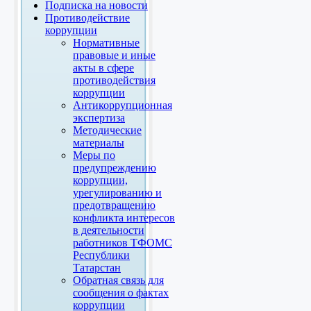
Подписка на новости
Противодействие
коррупции
Нормативные
правовые и иные
акты в сфере
противодействия
коррупции
Антикоррупционная
экспертиза
Методические
материалы
Меры по
предупреждению
коррупции,
урегулированию и
предотвращению
конфликта интересов
в деятельности
работников ТФОМС
Республики
Татарстан
Обратная связь для
сообщения о фактах
коррупции