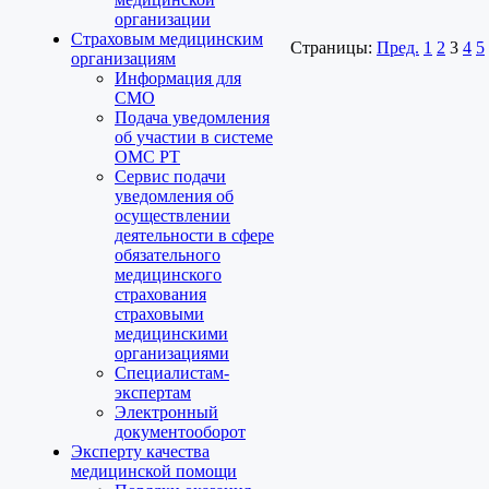
организации
Страховым медицинским
Страницы:
Пред.
1
2
3
4
5
организациям
Информация для
СМО
Подача уведомления
об участии в системе
ОМС РТ
Сервис подачи
уведомления об
осуществлении
деятельности в сфере
обязательного
медицинского
страхования
страховыми
медицинскими
организациями
Специалистам-
экспертам
Электронный
документооборот
Эксперту качества
медицинской помощи