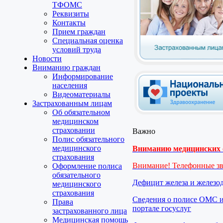
ТФОМС
Реквизиты
Контакты
Прием граждан
Специальная оценка
условий труда
Новости
Вниманию граждан
Информирование
населения
Видеоматериалы
Застрахованным лицам
Об обязательном
медицинском
страховании
Важно
Полис обязательного
медицинского
Вниманию медицинских о
страхования
Внимание! Телефонные з
Оформление полиса
обязательного
Дефицит железа и железо
медицинского
страхования
Сведения о полисе ОМС и
Права
портале госуслуг
застрахованного лица
Медицинская помощь