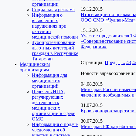
организации
19.12.2015
Социальная реклама
Итоги акции по правам па
Информация о
ООО СМО «Чулпан-Мед»
выявленных
нарушениях при
15.12.2015
оказании
Участие представителя Т
медицинской помощи
«Совершенствование сист
Зубопротезирование
Федерации»
льготных категорий
граждан в Республике
Татарстан
Страницы:
Пред.
1
...
43
4
Медицинским
организациям
Новости здравоохранения
Информация для
медицинских
04.08.2015
организаций
Минздрав России намерен 
Перечень НПА,
жизненно необходимых и 
регулирующих
деятельность
31.07.2015
медицинских
Кровь доноров запретили
организаций в сфере
ОМС
30.07.2015
Информация о подаче
Минздрав РФ разработал 
уведомления об
участии в системе