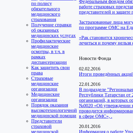
Федеральным фондом обяз
по полису
работе страховых предста
обязательного
представителей и защите 
медицинского
страхования
Застрахованные лица мог
Получение справки
по программе ОМС на Еди
об оказанных
медицинских услугах
«Рак становится хроничес
Профилактические
лечиться и почему нельзя 
медицинские
осмотры, в т.ч. в
рамках
Новости Фонда
диспансеризации
Как защитить свои
02.02.2016
права
Итоги проведённых акций
Страховые
медицинские
22.01.2016
организации
В подразделе "Региональ
Медицинские
Республики Татарстан от 
организации
организаций, в которых о
Порядок оказания
№0020 «Об утверждении н
высокотехнологичной
проводится информирован
медицинской помощи
в сфере ОМС», .
Представители
страховой
20.01.2016
медицинской
Информация о работе Упо