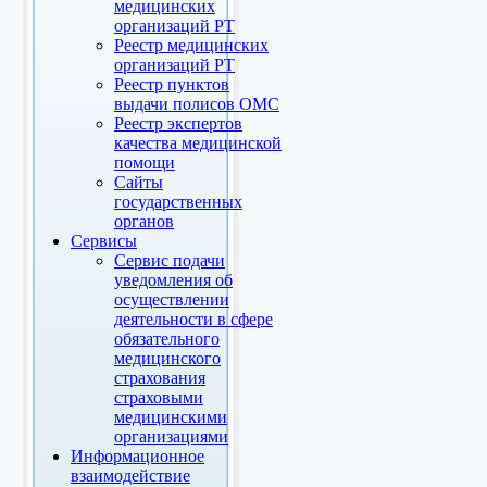
медицинских
организаций РТ
Реестр медицинских
организаций РТ
Реестр пунктов
выдачи полисов ОМС
Реестр экспертов
качества медицинской
помощи
Сайты
государственных
органов
Сервисы
Сервис подачи
уведомления об
осуществлении
деятельности в сфере
обязательного
медицинского
страхования
страховыми
медицинскими
организациями
Информационное
взаимодействие