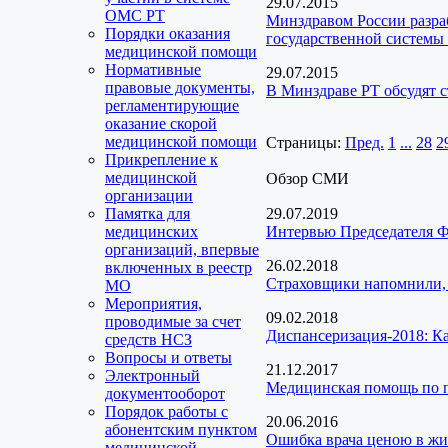
29.07.2015
ОМС РТ
Минздравом России разра
Порядки оказания
государственной системы
медицинской помощи
Нормативные
29.07.2015
правовые документы,
В Минздраве РТ обсудят 
регламентирующие
оказание скорой
медицинской помощи
Страницы:
Пред.
1
...
28
2
Прикрепление к
медицинской
Обзор СМИ
организации
Памятка для
29.07.2019
медицинских
Интервью Председателя Ф
организаций, впервые
26.02.2018
включенных в реестр
Страховщики напомнили,
МО
Мероприятия,
09.02.2018
проводимые за счет
Диспансеризация-2018: Как
средств НСЗ
Вопросы и ответы
21.12.2017
Электронный
Медицинская помощь по п
документооборот
Порядок работы с
20.06.2016
абонентским пунктом
Ошибка врача ценою в жиз
медицинской