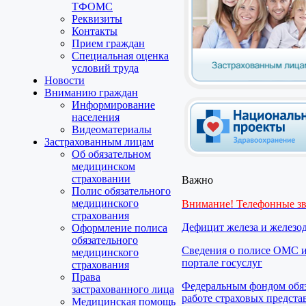
ТФОМС
Реквизиты
Контакты
Прием граждан
Специальная оценка
условий труда
Новости
Вниманию граждан
Информирование
населения
Видеоматериалы
Застрахованным лицам
Об обязательном
медицинском
страховании
Важно
Полис обязательного
медицинского
Внимание! Телефонные з
страхования
Дефицит железа и железо
Оформление полиса
обязательного
Сведения о полисе ОМС и
медицинского
портале госуслуг
страхования
Права
Федеральным фондом обяз
застрахованного лица
работе страховых предста
Медицинская помощь