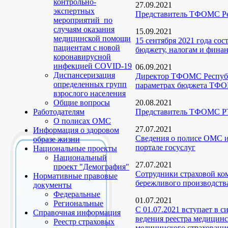
контрольно-
27.09.2021
экспертных
Представитель ТФОМС Рес
мероприятий по
случаям оказания
15.09.2021
медицинской помощи
15 сентября 2021 года со
пациентам с новой
бюджету, налогам и фина
коронавирусной
инфекцией COVID-19
06.09.2021
Диспансеризация
Директор ТФОМС Республи
определенных групп
параметрах бюджета ТФОМ
взрослого населения
Общие вопросы
20.08.2021
Работодателям
Представитель ТФОМС РТ
О полисах ОМС
27.07.2021
Информация о здоровом
Сведения о полисе ОМС и
образе жизни
портале госуслуг
Национальные проекты
Национальный
27.07.2021
проект "Демография"
Сотрудники страховой ко
Нормативные правовые
бережливого производств
документы
Федеральные
01.07.2021
Региональные
С 01.07.2021 вступает в 
Справочная информация
ведения реестра медицинс
Реестр страховых
медицинского страховани