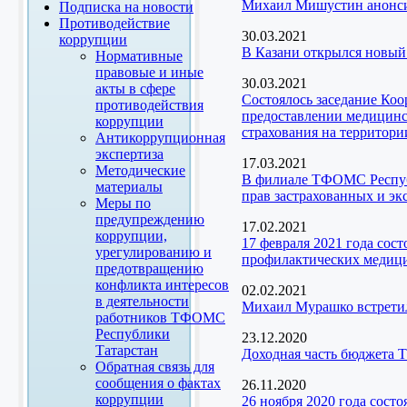
Михаил Мишустин анонси
Подписка на новости
Противодействие
30.03.2021
коррупции
В Казани открылся новый
Нормативные
правовые и иные
30.03.2021
акты в сфере
Состоялось заседание Ко
противодействия
предоставлении медицинск
коррупции
страхования на территори
Антикоррупционная
экспертиза
17.03.2021
Методические
В филиале ТФОМС Республ
материалы
прав застрахованных и эк
Меры по
предупреждению
17.02.2021
коррупции,
17 февраля 2021 года сос
урегулированию и
профилактических медици
предотвращению
конфликта интересов
02.02.2021
в деятельности
Михаил Мурашко встретил
работников ТФОМС
Республики
23.12.2020
Татарстан
Доходная часть бюджета Т
Обратная связь для
сообщения о фактах
26.11.2020
коррупции
26 ноября 2020 года сост