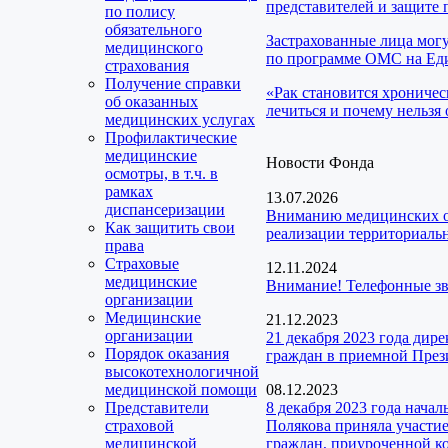
представителей и защите 
по полису
обязательного
Застрахованные лица мог
медицинского
по программе ОМС на Еди
страхования
Получение справки
«Рак становится хроничес
об оказанных
лечиться и почему нельзя 
медицинских услугах
Профилактические
медицинские
Новости Фонда
осмотры, в т.ч. в
рамках
13.07.2026
диспансеризации
Вниманию медицинских ор
Как защитить свои
реализации территориальн
права
Страховые
12.11.2024
медицинские
Внимание! Телефонные з
организации
Медицинские
21.12.2023
организации
21 декабря 2023 года ди
Порядок оказания
граждан в приемной През
высокотехнологичной
медицинской помощи
08.12.2023
Представители
8 декабря 2023 года нача
страховой
Полякова приняла участие
медицинской
граждан, приуроченной 