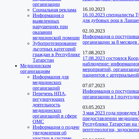
организации
16.10.2023
Социальная реклама
16.10.2023 специалисты 
Информация о
для дубовых рощ в Лаише
выявленных
нарушениях при
02.10.2023
оказании
Информация о поступивш
медицинской помощи
организации за 8 месяцев 
Зубопротезирование
льготных категорий
17.08.2023
граждан в Республике
17.08.2023 состоялся Коо
Татарстан
наблюдение: информацион
Медицинским
мероприятий, организаци
организациям
пациентов с артериальной
Информация для
медицинских
07.07.2023
организаций
Информация о поступивш
Перечень НПА,
организации в I полугодии
регулирующих
деятельность
03.05.2023
медицинских
3 мая 2023 года проведен
организаций в сфере
предоставлении медицинс
ОМС
Республики Татарстан на 
Информация о подаче
рентгенологии, эндоскопи
уведомления об
участии в системе