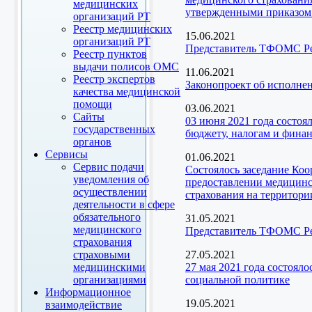
медицинских
утвержденными приказом 
организаций РТ
Реестр медицинских
15.06.2021
организаций РТ
Представитель ТФОМС Рес
Реестр пунктов
выдачи полисов ОМС
11.06.2021
Реестр экспертов
Законопроект об исполне
качества медицинской
помощи
03.06.2021
Сайты
03 июня 2021 года состоя
государственных
бюджету, налогам и фина
органов
Сервисы
01.06.2021
Сервис подачи
Состоялось заседание Ко
уведомления об
предоставлении медицинск
осуществлении
страхования на территори
деятельности в сфере
обязательного
31.05.2021
медицинского
Представитель ТФОМС Рес
страхования
страховыми
27.05.2021
медицинскими
27 мая 2021 года состоял
организациями
социальной политике
Информационное
19.05.2021
взаимодействие