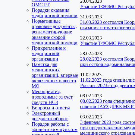
20.04.2023
ОМС РТ
Участие ТФОМС Республик
Порядки оказания
медицинской помощи
31.03.2023
Нормативные
31.03.2023 состоялся Коо
правовые документы,
оказания стоматологичес
регламентирующие
оказание скорой
22.03.2023
медицинской помощи
Участие ТФОМС Республик
Прикрепление к
медицинской
28.02.2023
организации
28.02.2023 состоялся Коо
Памятка для
при острой абдоминальной
медицинских
11.02.2023
организаций, впервые
11.02.2023 года специал
включенных в реестр
России -2023» под девизо
МО
Мероприятия,
08.02.2023
проводимые за счет
08.02.2023 года специал
средств НСЗ
советов ГАУЗ ДРКБ МЗ РТ
Вопросы и ответы
Электронный
03.02.2023
документооборот
3 февраля 2023 года сост
Порядок работы с
при предоставлении медиц
абонентским пунктом
медицинского страховани
медицинской