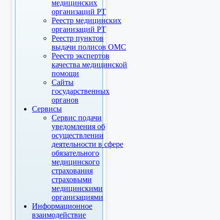
медицинских
организаций РТ
Реестр медицинских
организаций РТ
Реестр пунктов
выдачи полисов ОМС
Реестр экспертов
качества медицинской
помощи
Сайты
государственных
органов
Сервисы
Сервис подачи
уведомления об
осуществлении
деятельности в сфере
обязательного
медицинского
страхования
страховыми
медицинскими
организациями
Информационное
взаимодействие