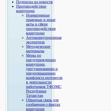
Подписка на новости
Противодействие
коррупции
Нормативные
правовые и иные
акты в сфере
противодействия
коррупции
Антикоррупционная
экспертиза
Методические
материалы
Меры по
предупреждению
коррупции,
урегулированию и
предотвращению
конфликта интересов
в деятельности
работников ТФОМС
Республики
Татарстан
Обратная связь для
сообщения о фактах
коррупции