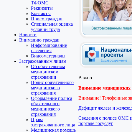
ТФОМС
Реквизиты
Контакты
Прием граждан
Специальная оценка
условий труда
Новости
Вниманию граждан
Информирование
населения
Видеоматериалы
Застрахованным лицам
Об обязательном
медицинском
страховании
Важно
Полис обязательного
медицинского
Вниманию медицинских о
страхования
Внимание! Телефонные з
Оформление полиса
обязательного
Дефицит железа и железо
медицинского
страхования
Сведения о полисе ОМС и
Права
портале госуслуг
застрахованного лица
Медицинская помощь