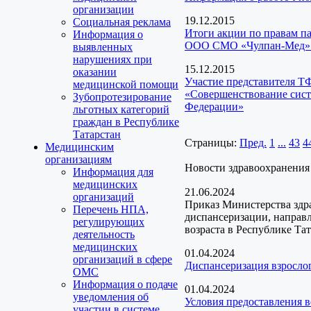
организации
19.12.2015
Социальная реклама
Итоги акции по правам па
Информация о
ООО СМО «Чулпан-Мед»
выявленных
нарушениях при
15.12.2015
оказании
Участие представителя Т
медицинской помощи
«Совершенствование сист
Зубопротезирование
Федерации»
льготных категорий
граждан в Республике
Татарстан
Страницы:
Пред.
1
...
43
4
Медицинским
организациям
Новости здравоохранения
Информация для
медицинских
21.06.2024
организаций
Приказ Министерства здр
Перечень НПА,
диспансеризации, направ
регулирующих
возраста в Республике Та
деятельность
медицинских
01.04.2024
организаций в сфере
Диспансеризация взрослог
ОМС
Информация о подаче
01.04.2024
уведомления об
Условия предоставления 
участии в системе