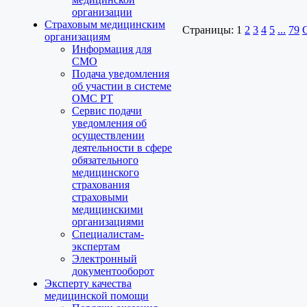
организации
Страховым медицинским
Страницы:
1
2
3
4
5
...
79
организациям
Информация для
СМО
Подача уведомления
об участии в системе
ОМС РТ
Сервис подачи
уведомления об
осуществлении
деятельности в сфере
обязательного
медицинского
страхования
страховыми
медицинскими
организациями
Специалистам-
экспертам
Электронный
документооборот
Эксперту качества
медицинской помощи