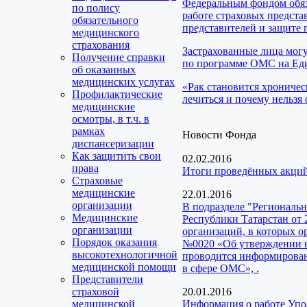
Федеральным фондом обяз
по полису
работе страховых предста
обязательного
представителей и защите 
медицинского
страхования
Застрахованные лица мог
Получение справки
по программе ОМС на Еди
об оказанных
медицинских услугах
«Рак становится хроничес
Профилактические
лечиться и почему нельзя 
медицинские
осмотры, в т.ч. в
рамках
Новости Фонда
диспансеризации
Как защитить свои
02.02.2016
права
Итоги проведённых акций
Страховые
медицинские
22.01.2016
организации
В подразделе "Региональ
Медицинские
Республики Татарстан от 
организации
организаций, в которых о
Порядок оказания
№0020 «Об утверждении н
высокотехнологичной
проводится информирован
медицинской помощи
в сфере ОМС», .
Представители
страховой
20.01.2016
медицинской
Информация о работе Упо