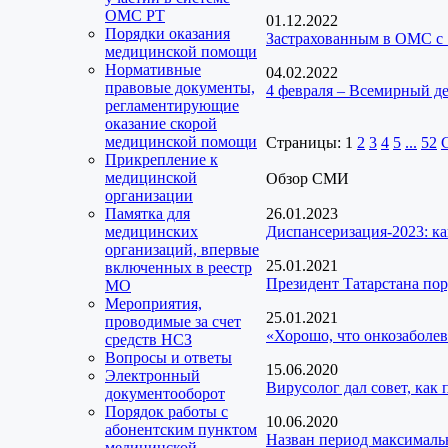
ОМС РТ
01.12.2022
Порядки оказания
Застрахованным в ОМС с 
медицинской помощи
Нормативные
04.02.2022
правовые документы,
4 февраля – Всемирный де
регламентирующие
оказание скорой
медицинской помощи
Страницы:
1
2
3
4
5
...
52
Прикрепление к
медицинской
Обзор СМИ
организации
Памятка для
26.01.2023
медицинских
Диспансеризация-2023: ка
организаций, впервые
25.01.2021
включенных в реестр
Президент Татарстана пор
МО
Мероприятия,
25.01.2021
проводимые за счет
«Хорошо, что онкозаболев
средств НСЗ
Вопросы и ответы
15.06.2020
Электронный
Вирусолог дал совет, как
документооборот
Порядок работы с
10.06.2020
абонентским пунктом
Назван период максималь
медицинской