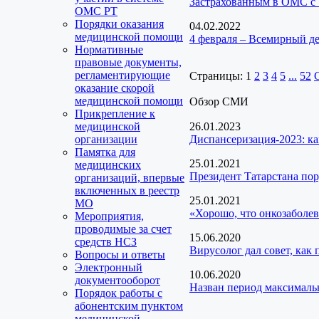
Застрахованным в ОМС с 
ОМС РТ
Порядки оказания
04.02.2022
медицинской помощи
4 февраля – Всемирный де
Нормативные
правовые документы,
регламентирующие
Страницы:
1
2
3
4
5
...
52
оказание скорой
медицинской помощи
Обзор СМИ
Прикрепление к
медицинской
26.01.2023
организации
Диспансеризация-2023: ка
Памятка для
25.01.2021
медицинских
Президент Татарстана пор
организаций, впервые
включенных в реестр
25.01.2021
МО
«Хорошо, что онкозаболев
Мероприятия,
проводимые за счет
15.06.2020
средств НСЗ
Вирусолог дал совет, как
Вопросы и ответы
Электронный
10.06.2020
документооборот
Назван период максималь
Порядок работы с
абонентским пунктом
медицинской