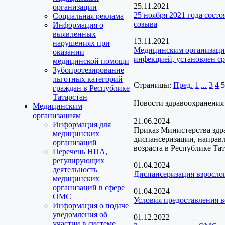
25.11.2021
организации
25 ноября 2021 года сост
Социальная реклама
созыва
Информация о
выявленных
13.11.2021
нарушениях при
Медицинским организаци
оказании
инфекцией, установлен ср
медицинской помощи
Зубопротезирование
льготных категорий
Страницы:
Пред.
1
...
3
4
5
граждан в Республике
Татарстан
Новости здравоохранения
Медицинским
организациям
21.06.2024
Информация для
Приказ Министерства здр
медицинских
диспансеризации, направ
организаций
возраста в Республике Та
Перечень НПА,
регулирующих
01.04.2024
деятельность
Диспансеризация взрослог
медицинских
организаций в сфере
01.04.2024
ОМС
Условия предоставления 
Информация о подаче
уведомления об
01.12.2022
участии в системе