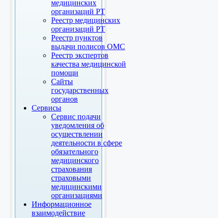
медицинских
организаций РТ
Реестр медицинских
организаций РТ
Реестр пунктов
выдачи полисов ОМС
Реестр экспертов
качества медицинской
помощи
Сайты
государственных
органов
Сервисы
Сервис подачи
уведомления об
осуществлении
деятельности в сфере
обязательного
медицинского
страхования
страховыми
медицинскими
организациями
Информационное
взаимодействие