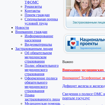
ТФОМС
Реквизиты
Контакты
Прием граждан
Специальная оценка
условий труда
Новости
Вниманию граждан
Информирование
населения
Видеоматериалы
Застрахованным лицам
Об обязательном
медицинском
страховании
Важно
Полис обязательного
медицинского
Вниманию медицинских о
страхования
Внимание! Телефонные з
Оформление полиса
обязательного
Дефицит железа и железо
медицинского
страхования
Сведения о полисе ОМС и
Права
портале госуслуг
застрахованного лица
Медицинская помощь