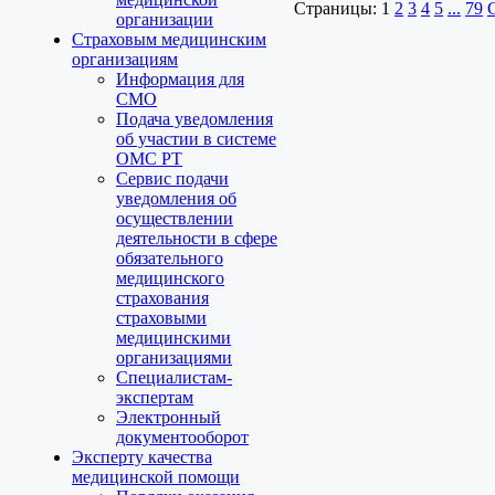
Страницы:
1
2
3
4
5
...
79
организации
Страховым медицинским
организациям
Информация для
СМО
Подача уведомления
об участии в системе
ОМС РТ
Сервис подачи
уведомления об
осуществлении
деятельности в сфере
обязательного
медицинского
страхования
страховыми
медицинскими
организациями
Специалистам-
экспертам
Электронный
документооборот
Эксперту качества
медицинской помощи