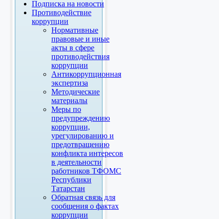
Подписка на новости
Противодействие
коррупции
Нормативные
правовые и иные
акты в сфере
противодействия
коррупции
Антикоррупционная
экспертиза
Методические
материалы
Меры по
предупреждению
коррупции,
урегулированию и
предотвращению
конфликта интересов
в деятельности
работников ТФОМС
Республики
Татарстан
Обратная связь для
сообщения о фактах
коррупции