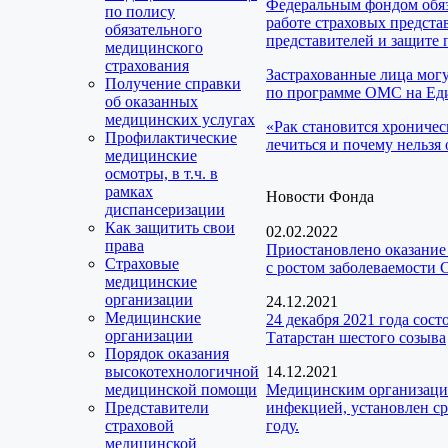
Федеральным фондом обяз
по полису
работе страховых предста
обязательного
представителей и защите 
медицинского
страхования
Застрахованные лица мог
Получение справки
по программе ОМС на Еди
об оказанных
медицинских услугах
«Рак становится хроничес
Профилактические
лечиться и почему нельзя 
медицинские
осмотры, в т.ч. в
рамках
Новости Фонда
диспансеризации
Как защитить свои
02.02.2022
права
Приостановлено оказание
Страховые
с ростом заболеваемости
медицинские
организации
24.12.2021
Медицинские
24 декабря 2021 года сос
организации
Татарстан шестого созыва
Порядок оказания
высокотехнологичной
14.12.2021
медицинской помощи
Медицинским организаци
Представители
инфекцией, установлен ср
страховой
году.
медицинской