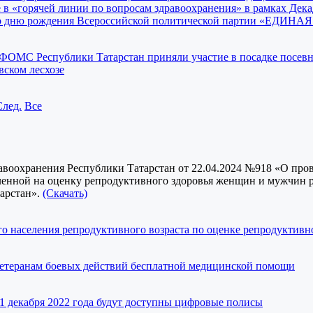
 в «горячей линии по вопросам здравоохранения» в рамках Дек
ко дню рождения Всероссийской политической партии «ЕДИН
ТФОМС Республики Татарстан приняли участие в посадке посевн
вском лесхозе
След.
Все
авоохранения Республики Татарстан от 22.04.2024 №918 «О про
ленной на оценку репродуктивного здоровья женщин и мужчин 
тарстан».
(Скачать)
о населения репродуктивного возраста по оценке репродуктивн
ветеранам боевых действий бесплатной медицинской помощи
1 декабря 2022 года будут доступны цифровые полисы