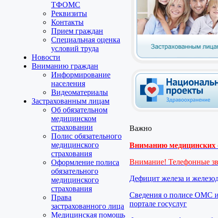
ТФОМС
Реквизиты
Контакты
Прием граждан
Специальная оценка
условий труда
Новости
Вниманию граждан
Информирование
населения
Видеоматериалы
Застрахованным лицам
Об обязательном
медицинском
страховании
Важно
Полис обязательного
медицинского
Вниманию медицинских о
страхования
Внимание! Телефонные з
Оформление полиса
обязательного
Дефицит железа и железо
медицинского
страхования
Сведения о полисе ОМС и
Права
портале госуслуг
застрахованного лица
Медицинская помощь