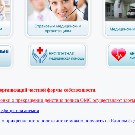
рганизаций частной формы собственности.
вонки о прекращении действия полиса ОМС осуществляют злоу
дефицитная анемия
 о прикреплении к поликлинике можно получить на Едином фе