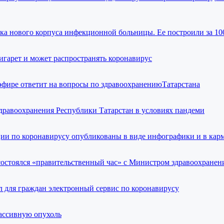
ка нового корпуса инфекционной больницы. Ее построили за 10
сигарет и может распространять коронавирус
эфире ответит на вопросы по здравоохранениюТатарстана
дравоохранения Республики Татарстан в условиях пандеми
ии по коронавирусу опубликованы в виде инфографики и в кар
состоялся «правительственный час» с Министром здравоохранен
л для граждан электронный сервис по коронавирусу
ассивную опухоль