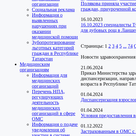
Полякова приняла участие
организации
граждан, приуроченной 
Социальная реклама
Информация о
16.10.2023
выявленных
16.10.2023 специалисты 
нарушениях при
для дубовых рощ в Лаише
оказании
медицинской помощи
Зубопротезирование
Страницы:
1
2
3
4
5
...
74
льготных категорий
граждан в Республике
Новости здравоохранения
Татарстан
Медицинским
21.06.2024
организациям
Приказ Министерства здр
Информация для
диспансеризации, направ
медицинских
возраста в Республике Та
организаций
Перечень НПА,
01.04.2024
регулирующих
Диспансеризация взрослог
деятельность
медицинских
01.04.2024
организаций в сфере
Условия предоставления 
ОМС
Информация о подаче
01.12.2022
уведомления об
Застрахованным в ОМС с 
участии в системе