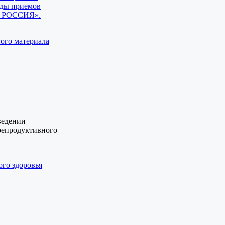
ады приемов
АЯ РОССИЯ».
ого материала
ведении
репродуктивного
ого здоровья