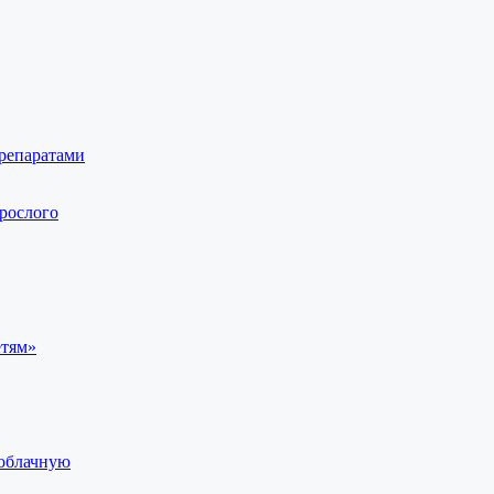
репаратами
рослого
етям»
 облачную