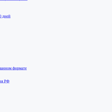
0 дней
манном формате
ия РФ