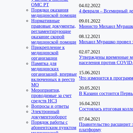
ОМС РТ
04.02.2022
Порядки оказания
4 февраля – Всемирный де
медицинской помощи
Нормативные
09.01.2022
правовые документы,
Министр Михаил Мурашко:
регламентирующие
08.12.2021
оказание скорой
Михаил Мурашко провел з
медицинской помощи
Прикрепление к
02.07.2021
медицинской
Утверждены временные ме
организации
населения против COVID
Памятка для
медицинских
15.06.2021
организаций, впервые
Что изменится в програм
включенных в реестр
МО
20.05.2021
Мероприятия,
В Казани состоится Перв
проводимые за счет
средств НСЗ
16.04.2021
Вопросы и ответы
Состоялась итоговая колл
Электронный
документооборот
07.04.2021
Порядок работы с
Правительство расширит 
абонентским пунктом
платформу
медицинской