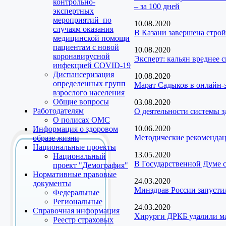
контрольно-
– за 100 дней
экспертных
мероприятий по
10.08.2020
случаям оказания
В Казани завершена строй
медицинской помощи
пациентам с новой
10.08.2020
коронавирусной
Эксперт: кальян вреднее 
инфекцией COVID-19
Диспансеризация
10.08.2020
определенных групп
Марат Садыков в онлайн-
взрослого населения
Общие вопросы
03.08.2020
Работодателям
О деятельности системы з
О полисах ОМС
10.06.2020
Информация о здоровом
Методические рекомендац
образе жизни
Национальные проекты
13.05.2020
Национальный
В Государственной Думе 
проект "Демография"
Нормативные правовые
24.03.2020
документы
Минздрав России запусти
Федеральные
Региональные
24.03.2020
Справочная информация
Хирурги ДРКБ удалили м
Реестр страховых