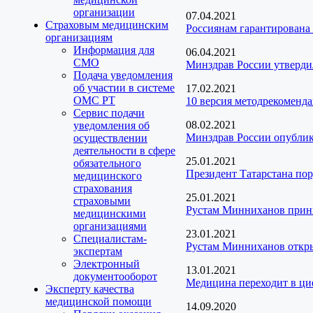
организации
07.04.2021
Страховым медицинским
Россиянам гарантирована
организациям
Информация для
06.04.2021
СМО
Минздрав России утверди
Подача уведомления
об участии в системе
17.02.2021
ОМС РТ
10 версия методрекоменд
Сервис подачи
08.02.2021
уведомления об
Минздрав России опублик
осуществлении
деятельности в сфере
25.01.2021
обязательного
Президент Татарстана пор
медицинского
страхования
25.01.2021
страховыми
Рустам Минниханов прини
медицинскими
организациями
23.01.2021
Специалистам-
Рустам Минниханов откр
экспертам
Электронный
13.01.2021
документооборот
Медицина переходит в ц
Эксперту качества
медицинской помощи
14.09.2020