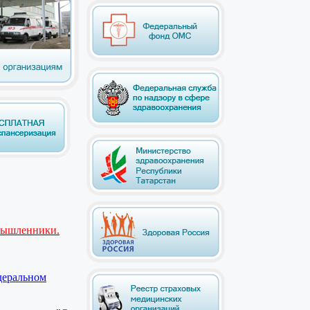
мышленники.
деральном