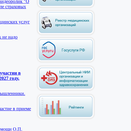
видеоролик "О
ле страховых
ицинских услуг
к не надо
участии в
027 году.
мышленники.
астие в приеме
помощи О.П.