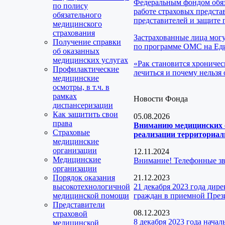
Федеральным фондом обяз
по полису
работе страховых предста
обязательного
представителей и защите 
медицинского
страхования
Застрахованные лица мог
Получение справки
по программе ОМС на Еди
об оказанных
медицинских услугах
«Рак становится хроничес
Профилактические
лечиться и почему нельзя 
медицинские
осмотры, в т.ч. в
рамках
Новости Фонда
диспансеризации
Как защитить свои
05.08.2026
права
Вниманию медицинских о
Страховые
реализации территориаль
медицинские
организации
12.11.2024
Медицинские
Внимание! Телефонные з
организации
Порядок оказания
21.12.2023
высокотехнологичной
21 декабря 2023 года ди
медицинской помощи
граждан в приемной През
Представители
08.12.2023
страховой
8 декабря 2023 года нача
медицинской