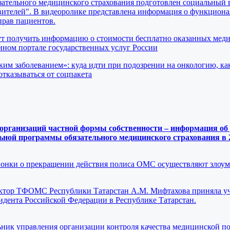
ательного медицинского страхования подготовлен социальный 
вителей". В видеоролике представлена информация о функциона
прав пациентов.
ут получить информацию о стоимости бесплатно оказанных мед
ном портале государственных услуг России
ким заболеванием»: куда идти при подозрении на онкологию, ка
отказываться от соцпакета
рганизаций частной формы собственности – информация об 
ной программы обязательного медицинского страхования в 2
вонки о прекращении действия полиса ОМС осуществляют злоу
ректор ТФОМС Республики Татарстан А.М. Мифтахова приняла уч
идента Российской Федерации в Республике Татарстан.
льник управления организации контроля качества медицинской 