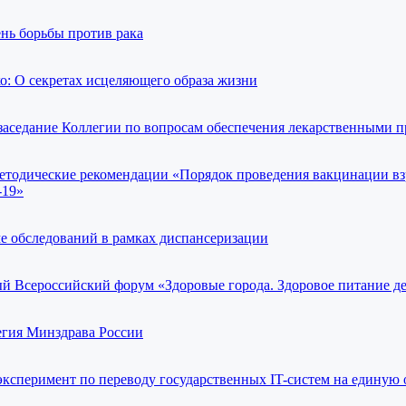
нь борьбы против рака
 О секретах исцеляющего образа жизни
аседание Коллегии по вопросам обеспечения лекарственными п
тодические рекомендации «Порядок проведения вакцинации вз
-19»
ме обследований в рамках диспансеризации
ый Всероссийский форум «Здоровые города. Здоровое питание д
егия Минздрава России
эксперимент по переводу государственных IT-систем на единую