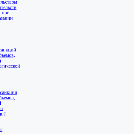
ельством
ательств
и при
азании
санкций
бъемов,
й
огической
 санкций
бъемов,
й
ой
щи?
ия