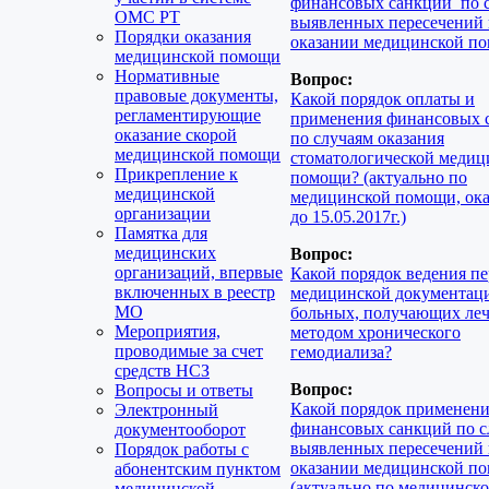
финансовых санкций по 
ОМС РТ
выявленных пересечений
Порядки оказания
оказании медицинской п
медицинской помощи
Нормативные
Вопрос:
правовые документы,
Какой порядок оплаты и
регламентирующие
применения финансовых 
оказание скорой
по случаям оказания
медицинской помощи
стоматологической медиц
Прикрепление к
помощи? (актуально по
медицинской
медицинской помощи, ок
организации
до 15.05.2017г.)
Памятка для
медицинских
Вопрос:
организаций, впервые
Какой порядок ведения п
включенных в реестр
медицинской документац
МО
больных, получающих ле
Мероприятия,
методом хронического
проводимые за счет
гемодиализа?
средств НСЗ
Вопрос:
Вопросы и ответы
Какой порядок применен
Электронный
финансовых санкций по с
документооборот
выявленных пересечений
Порядок работы с
оказании медицинской п
абонентским пунктом
(актуально по медицинск
медицинской