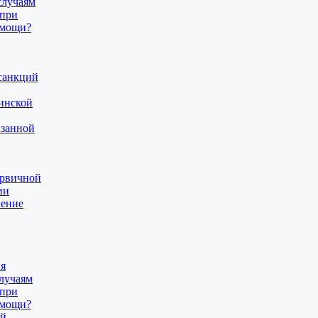
случаям
 при
омощи?
санкций
инской
азанной
ервичной
ии
чение
ия
лучаям
 при
омощи?
ой