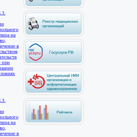
.3.
ии
вольного
 лица на
во,
лечение в
ельством
ательств
и при
азании
словиях
.3.
ии
вольного
 лица на
во,
лечение в