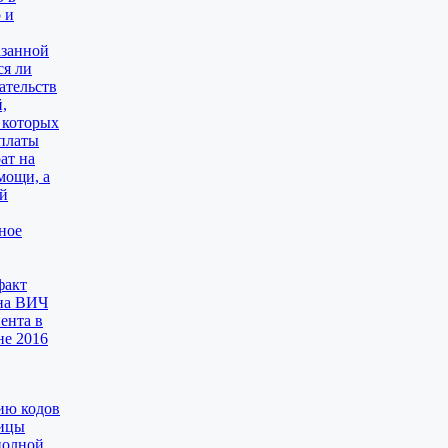
 и
азанной
ся ли
ательств
,
 которых
оплаты
ат на
мощи, а
ой
ное
факт
 на ВИЧ
ента в
не 2016
ию кодов
лицы
полной