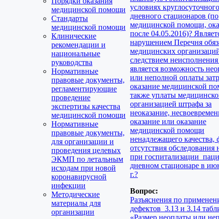
Порядки оказания
условиях круглосуточного
медицинской помощи
дневного стационаров (по
Стандарты
медицинской помощи, ок
медицинской помощи
после 04.05.2016)? Являет
Клинические
нарушением Перечня обяз
рекомендации и
медицинских организаций
национальные
следствием неисполнения
руководства
является возможность не
Нормативные
или неполной оплаты затр
правовые документы,
оказание медицинской по
регламентирующие
также уплаты медицинск
проведение
организацией штрафа за
экспертизы качества
неоказание, несвоевремен
медицинской помощи
оказание или оказание
Нормативные
медицинской помощи
правовые документы,
ненадлежащего качества, 
для организации и
отсутствия обследования
проведения целевых
при госпитализации паци
ЭКМП по летальным
дневном стационаре в ию
исходам при новой
г.?
коронавирусной
инфекции
Вопрос:
Методические
Разъяснения по применен
материалы для
дефектов 3.13 и 3.14 таб
организации
«Размер неоплаты или не