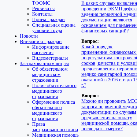
ТФОМС
В каких случаях выявлен
Реквизиты
проведении ЭКМП дефек
Контакты
ведения первичной меди
Прием граждан
документации являются
Специальная оценка
основанием для применен
условий труда
финансовых санкций?
Новости
Вопрос:
Вниманию граждан
Какой порядок
Информирование
применение финансовых
населения
по результатам контроля о
Видеоматериалы
сроков, качества и услови
Застрахованным лицам
предоставления первичн
Об обязательном
медико-санитарной помо
медицинском
оказанной в 2016 г. и до 1
страховании
г.?
Полис обязательного
медицинского
Вопрос:
страхования
Можно ли проводить МЭЭ
Оформление полиса
запроса первичной медиц
обязательного
документации по случаям
медицинского
предъявления на оплату
страхования
медицинской помощи, ок
Права
после даты смерти?
застрахованного лица
Медицинская помощь