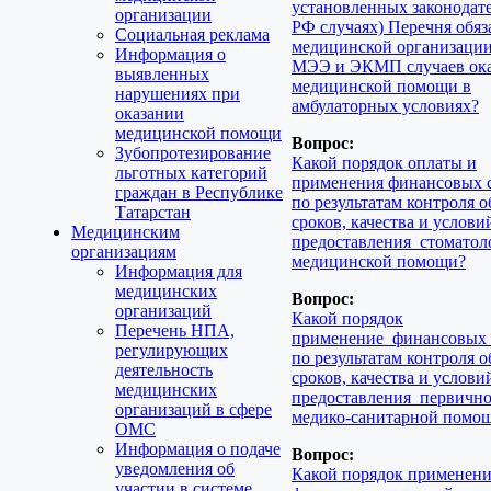
установленных законодат
организации
РФ случаях) Перечня обяз
Социальная реклама
медицинской организаци
Информация о
МЭЭ и ЭКМП случаев ок
выявленных
медицинской помощи в
нарушениях при
амбулаторных условиях?
оказании
медицинской помощи
Вопрос:
Зубопротезирование
Какой порядок оплаты и
льготных категорий
применения финансовых 
граждан в Республике
по результатам контроля о
Татарстан
сроков, качества и услови
Медицинским
предоставления стоматол
организациям
медицинской помощи?
Информация для
медицинских
Вопрос:
организаций
Какой порядок
Перечень НПА,
применение финансовых
регулирующих
по результатам контроля о
деятельность
сроков, качества и услови
медицинских
предоставления первичн
организаций в сфере
медико-санитарной помо
ОМС
Информация о подаче
Вопрос:
уведомления об
Какой порядок применен
участии в системе