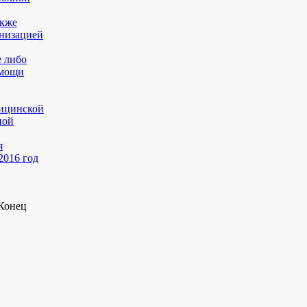
акже
низацией
е либо
омощи
дицинской
ной
я
2016 год
 Конец