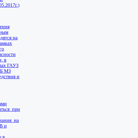
5.2017г.)
дения
ьным
дятся на
рамках
го
пасности
, в
лах ГАУЗ
КБ МЗ
едствия и
ами
аться при
вания на
В и
ю в