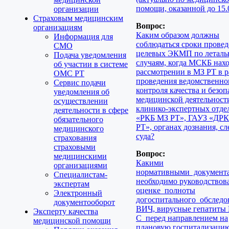
помощи, оказанной до 15.0
организации
Страховым медицинским
Вопрос:
организациям
Каким образом должны
Информация для
соблюдаться сроки прове
СМО
целевых ЭКМП по летал
Подача уведомления
случаям, когда МСКБ нахо
об участии в системе
рассмотрении в МЗ РТ в 
ОМС РТ
проведения ведомственно
Сервис подачи
контроля качества и безо
уведомления об
медицинской деятельности
осуществлении
клинико-экспертных отде
деятельности в сфере
«РКБ МЗ РТ», ГАУЗ «ДР
обязательного
РТ», органах дознания, сл
медицинского
суда?
страхования
страховыми
Вопрос:
медицинскими
Какими
организациями
нормативными документ
Специалистам-
необходимо руководствов
экспертам
оценке полноты
Электронный
догоспитального обследо
документооборот
ВИЧ, вирусные гепатиты 
Эксперту качества
С перед направлением на
медицинской помощи
плановую госпитализаци