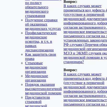
Вопрос:
по полису
В каких случаях может
обязательного
применяться код дефекта 4
медицинского
(отсутствие в первичной
страхования
медицинской документац
Получение справки
информированного добро
об оказанных
согласия застрахованного
медицинских услугах
медицинское вмешательст
Профилактические
письменного согласия на 
медицинские
установленных законодат
осмотры, в т.ч. в
РФ случаях) Перечня обяз
рамках
медицинской организаци
диспансеризации
МЭЭ и ЭКМП случаев ок
Как защитить свои
медицинской помощи в у
права
стационара?
Страховые
медицинские
Вопрос:
организации
В каких случаях может
Медицинские
применяться код дефекта 4
организации
(отсутствие в первичной
Порядок оказания
медицинской документац
высокотехнологичной
информированного добро
медицинской помощи
согласия застрахованного
Представители
медицинское вмешательст
страховой
письменного согласия на 
медицинской