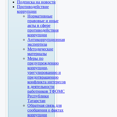
Подписка на новости
Противодействие
коррупции
Нормативные
правовые и иные
акты в сфере
противодействия
коррупции
Антикоррупционная
экспертиза
Методические
материалы
Меры по
предупреждению
коррупции,
урегулированию и
предотвращению
конфликта интересов
в деятельности
работников ТФОМС
Республики
Татарстан
Обратная связь для
сообщения о фактах
коррупции