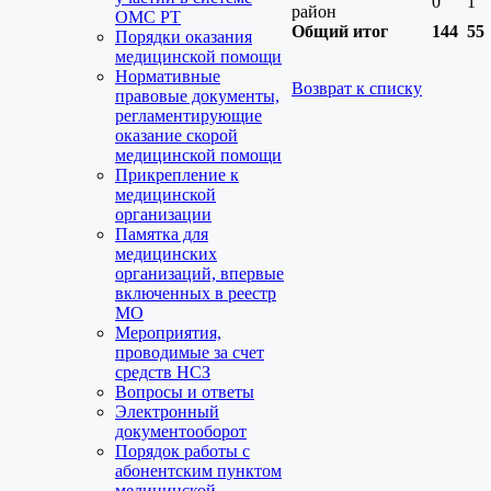
0
1
район
ОМС РТ
Общий итог
144
55
Порядки оказания
медицинской помощи
Нормативные
Возврат к списку
правовые документы,
регламентирующие
оказание скорой
медицинской помощи
Прикрепление к
медицинской
организации
Памятка для
медицинских
организаций, впервые
включенных в реестр
МО
Мероприятия,
проводимые за счет
средств НСЗ
Вопросы и ответы
Электронный
документооборот
Порядок работы с
абонентским пунктом
медицинской