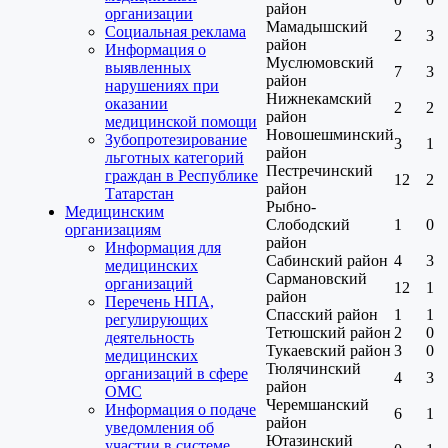
район
организации
Мамадышский
Социальная реклама
2
3
район
Информация о
Муслюмовский
выявленных
7
3
район
нарушениях при
Нижнекамский
оказании
2
2
район
медицинской помощи
Новошешминский
Зубопротезирование
3
1
район
льготных категорий
Пестречинский
граждан в Республике
12
2
район
Татарстан
Рыбно-
Медицинским
Слободский
1
0
организациям
район
Информация для
Сабинский район
4
3
медицинских
Сармановский
организаций
12
1
район
Перечень НПА,
Спасский район
1
1
регулирующих
Тетюшский район
2
0
деятельность
Тукаевский район
3
0
медицинских
Тюлячинский
организаций в сфере
4
3
район
ОМС
Черемшанский
Информация о подаче
6
1
район
уведомления об
Ютазинский
участии в системе