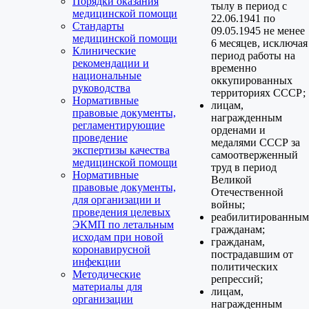
Порядки оказания
тылу в период с
медицинской помощи
22.06.1941 по
Стандарты
09.05.1945 не менее
медицинской помощи
6 месяцев, исключая
Клинические
период работы на
рекомендации и
временно
национальные
оккупированных
руководства
территориях СССР;
Нормативные
лицам,
правовые документы,
награжденным
регламентирующие
орденами и
проведение
медалями СССР за
экспертизы качества
самоотверженный
медицинской помощи
труд в период
Нормативные
Великой
правовые документы,
Отечественной
для организации и
войны;
проведения целевых
реабилитированным
ЭКМП по летальным
гражданам;
исходам при новой
гражданам,
коронавирусной
пострадавшим от
инфекции
политических
Методические
репрессий;
материалы для
лицам,
организации
награжденным