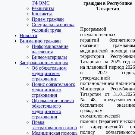
ТФОМС
граждан в Республике
Реквизиты
Татарстан
Контакты
Прием граждан
Специальная оценка
Программой
условий труда
государственных
Новости
гарантий бесплатного
Вниманию граждан
оказания гражданам
Информирование
медицинской помощи на
населения
территории Республики
Видеоматериалы
Татарстан на 2025 год и
Застрахованным лицам
на плановый период 2026
Об обязательном
и 2027 годов,
медицинском
утвержденной
страховании
постановлением Кабинета
Полис обязательного
Министров Республики
медицинского
Татарстан от 31.01.2025
страхования
№48, предусмотрено
Оформление полиса
бесплатное оказание
обязательного
гражданам
медицинского
стоматологической
страхования
помощи (терапевтической
Права
и хирургической) по
застрахованного лица
полису обязательного
Медицинская помощь