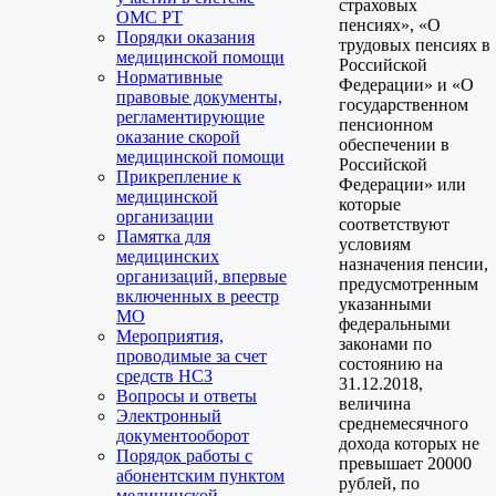
страховых
ОМС РТ
пенсиях», «О
Порядки оказания
трудовых пенсиях в
медицинской помощи
Российской
Нормативные
Федерации» и «О
правовые документы,
государственном
регламентирующие
пенсионном
оказание скорой
обеспечении в
медицинской помощи
Российской
Прикрепление к
Федерации» или
медицинской
которые
организации
соответствуют
Памятка для
условиям
медицинских
назначения пенсии,
организаций, впервые
предусмотренным
включенных в реестр
указанными
МО
федеральными
Мероприятия,
законами по
проводимые за счет
состоянию на
средств НСЗ
31.12.2018,
Вопросы и ответы
величина
Электронный
среднемесячного
документооборот
дохода которых не
Порядок работы с
превышает 20000
абонентским пунктом
рублей, по
медицинской