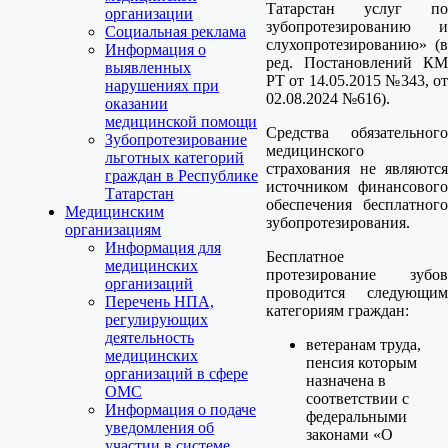
Татарстан услуг по
организации
зубопротезированию и
Социальная реклама
слухопротезированию» (в
Информация о
ред. Постановлений КМ
выявленных
РТ от 14.05.2015 №343, от
нарушениях при
02.08.2024 №616).
оказании
медицинской помощи
Средства обязательного
Зубопротезирование
медицинского
льготных категорий
страхования не являются
граждан в Республике
источником финансового
Татарстан
обеспечения бесплатного
Медицинским
зубопротезирования.
организациям
Информация для
Бесплатное
медицинских
протезирование зубов
организаций
проводится следующим
Перечень НПА,
категориям граждан:
регулирующих
деятельность
ветеранам труда,
медицинских
пенсия которым
организаций в сфере
назначена в
ОМС
соответствии с
Информация о подаче
федеральными
уведомления об
законами «О
участии в системе