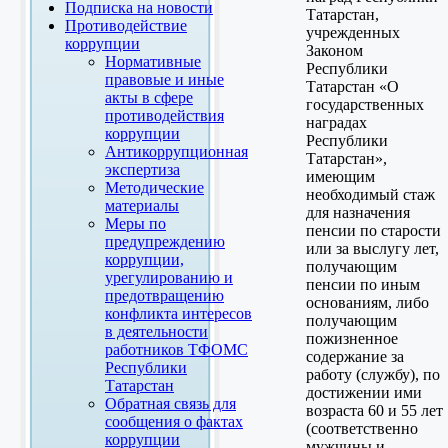
Подписка на новости
Татарстан,
Противодействие
учрежденных
коррупции
Законом
Нормативные
Республики
правовые и иные
Татарстан «О
акты в сфере
государственных
противодействия
наградах
коррупции
Республики
Антикоррупционная
Татарстан»,
экспертиза
имеющим
Методические
необходимый стаж
материалы
для назначения
Меры по
пенсии по старости
предупреждению
или за выслугу лет,
коррупции,
получающим
урегулированию и
пенсии по иным
предотвращению
основаниям, либо
конфликта интересов
получающим
в деятельности
пожизненное
работников ТФОМС
содержание за
Республики
работу (службу), по
Татарстан
достижении ими
Обратная связь для
возраста 60 и 55 лет
сообщения о фактах
(соответственно
коррупции
мужчины и