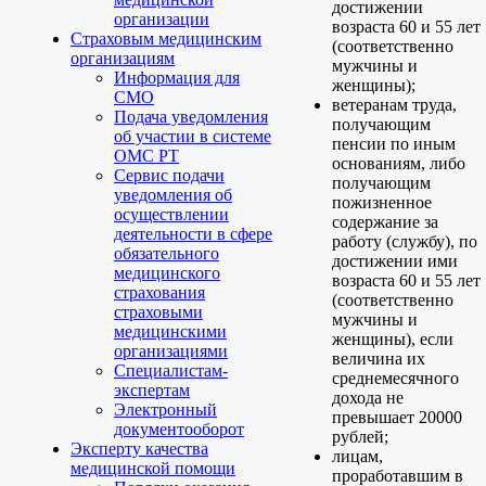
достижении
организации
возраста 60 и 55 лет
Страховым медицинским
(соответственно
организациям
мужчины и
Информация для
женщины);
СМО
ветеранам труда,
Подача уведомления
получающим
об участии в системе
пенсии по иным
ОМС РТ
основаниям, либо
Сервис подачи
получающим
уведомления об
пожизненное
осуществлении
содержание за
деятельности в сфере
работу (службу), по
обязательного
достижении ими
медицинского
возраста 60 и 55 лет
страхования
(соответственно
страховыми
мужчины и
медицинскими
женщины), если
организациями
величина их
Специалистам-
среднемесячного
экспертам
дохода не
Электронный
превышает 20000
документооборот
рублей;
Эксперту качества
лицам,
медицинской помощи
проработавшим в