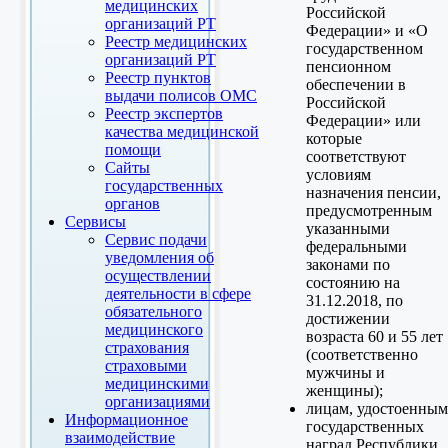
медицинских
Российской
организаций РТ
Федерации» и «О
Реестр медицинских
государственном
организаций РТ
пенсионном
Реестр пунктов
обеспечении в
выдачи полисов ОМС
Российской
Реестр экспертов
Федерации» или
качества медицинской
которые
помощи
соответствуют
Сайты
условиям
государственных
назначения пенсии,
органов
предусмотренным
Сервисы
указанными
Сервис подачи
федеральными
уведомления об
законами по
осуществлении
состоянию на
деятельности в сфере
31.12.2018, по
обязательного
достижении
медицинского
возраста 60 и 55 лет
страхования
(соответственно
страховыми
мужчины и
медицинскими
женщины);
организациями
лицам, удостоенным
Информационное
государственных
взаимодействие
наград Республики