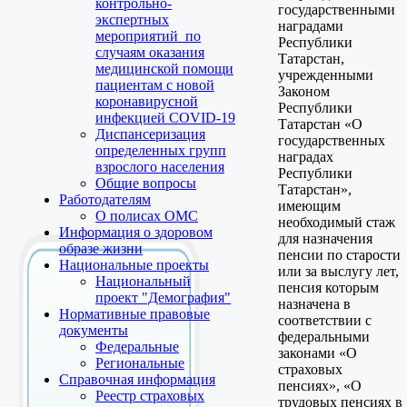
контрольно-
государственными
экспертных
наградами
мероприятий по
Республики
случаям оказания
Татарстан,
медицинской помощи
учрежденными
пациентам с новой
Законом
коронавирусной
Республики
инфекцией COVID-19
Татарстан «О
Диспансеризация
государственных
определенных групп
наградах
взрослого населения
Республики
Общие вопросы
Татарстан»,
Работодателям
имеющим
О полисах ОМС
необходимый стаж
Информация о здоровом
для назначения
образе жизни
пенсии по старости
Национальные проекты
или за выслугу лет,
Национальный
пенсия которым
проект "Демография"
назначена в
Нормативные правовые
соответствии с
документы
федеральными
Федеральные
законами «О
Региональные
страховых
Справочная информация
пенсиях», «О
Реестр страховых
трудовых пенсиях в