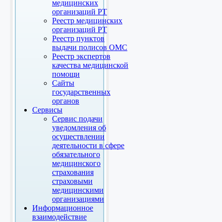
медицинских
организаций РТ
Реестр медицинских
организаций РТ
Реестр пунктов
выдачи полисов ОМС
Реестр экспертов
качества медицинской
помощи
Сайты
государственных
органов
Сервисы
Сервис подачи
уведомления об
осуществлении
деятельности в сфере
обязательного
медицинского
страхования
страховыми
медицинскими
организациями
Информационное
взаимодействие