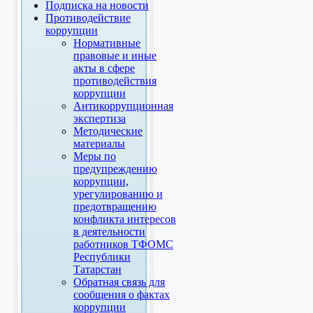
Подписка на новости
Противодействие
коррупции
Нормативные
правовые и иные
акты в сфере
противодействия
коррупции
Антикоррупционная
экспертиза
Методические
материалы
Меры по
предупреждению
коррупции,
урегулированию и
предотвращению
конфликта интересов
в деятельности
работников ТФОМС
Республики
Татарстан
Обратная связь для
сообщения о фактах
коррупции