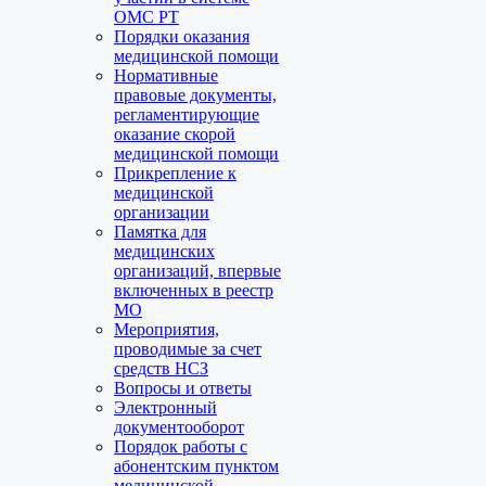
ОМС РТ
Порядки оказания
медицинской помощи
Нормативные
правовые документы,
регламентирующие
оказание скорой
медицинской помощи
Прикрепление к
медицинской
организации
Памятка для
медицинских
организаций, впервые
включенных в реестр
МО
Мероприятия,
проводимые за счет
средств НСЗ
Вопросы и ответы
Электронный
документооборот
Порядок работы с
абонентским пунктом
медицинской