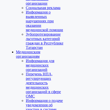
организации
Социальная реклама
Информация о
выявленных
нарушениях при
оказании
медицинской помощи
Зубопротезирование
льготных категорий
граждан в Республике
Татарстан
Медицинским
организациям
Информация для
медицинских
организаций
Перечень НПА,
регулирующих
деятельность
медицинских
организаций в сфере
ОМС
Информация о подаче
уведомления об
участии в системе