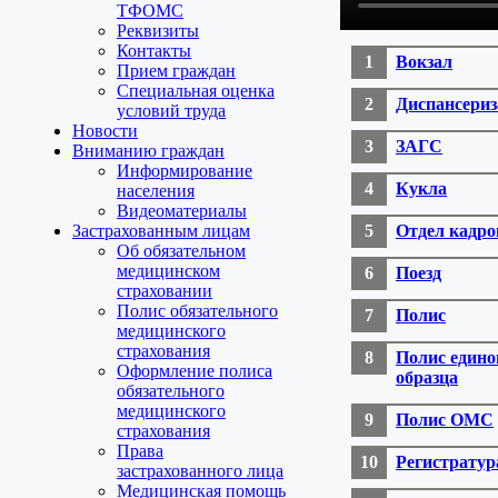
ТФОМС
Реквизиты
Контакты
Вокзал
Прием граждан
Специальная оценка
Диспансери
условий труда
Новости
ЗАГС
Вниманию граждан
Информирование
Кукла
населения
Видеоматериалы
Застрахованным лицам
Отдел кадро
Об обязательном
медицинском
Поезд
страховании
Полис обязательного
Полис
медицинского
страхования
Полис едино
Оформление полиса
образца
обязательного
медицинского
Полис ОМС
страхования
Права
Регистратур
застрахованного лица
Медицинская помощь