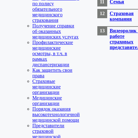
Семья
по полису
обязательного
Страховая
медицинского
компания
страхования
Получение справки
Видеоролик
об оказанных
работе
медицинских услугах
страховых
Профилактические
представите
медицинские
осмотры, в т.ч. в
рамках
диспансеризации
Как защитить свои
права
Страховые
медицинские
организации
Медицинские
организации
Порядок оказания
высокотехнологичной
медицинской помощи
Представители
страховой
медицинской