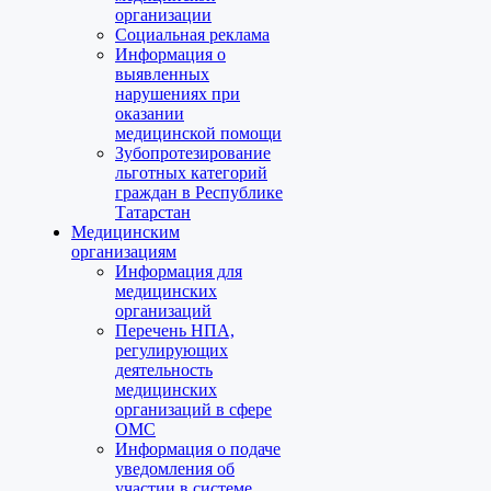
организации
Социальная реклама
Информация о
выявленных
нарушениях при
оказании
медицинской помощи
Зубопротезирование
льготных категорий
граждан в Республике
Татарстан
Медицинским
организациям
Информация для
медицинских
организаций
Перечень НПА,
регулирующих
деятельность
медицинских
организаций в сфере
ОМС
Информация о подаче
уведомления об
участии в системе