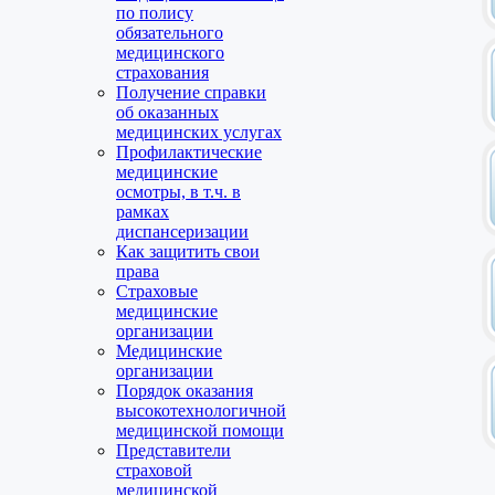
по полису
обязательного
медицинского
страхования
Получение справки
об оказанных
медицинских услугах
Профилактические
медицинские
осмотры, в т.ч. в
рамках
диспансеризации
Как защитить свои
права
Страховые
медицинские
организации
Медицинские
организации
Порядок оказания
высокотехнологичной
медицинской помощи
Представители
страховой
медицинской