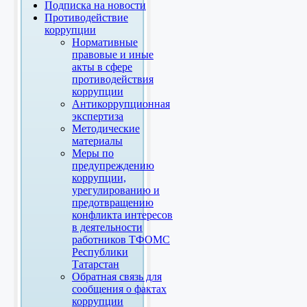
Подписка на новости
Противодействие
коррупции
Нормативные
правовые и иные
акты в сфере
противодействия
коррупции
Антикоррупционная
экспертиза
Методические
материалы
Меры по
предупреждению
коррупции,
урегулированию и
предотвращению
конфликта интересов
в деятельности
работников ТФОМС
Республики
Татарстан
Обратная связь для
сообщения о фактах
коррупции