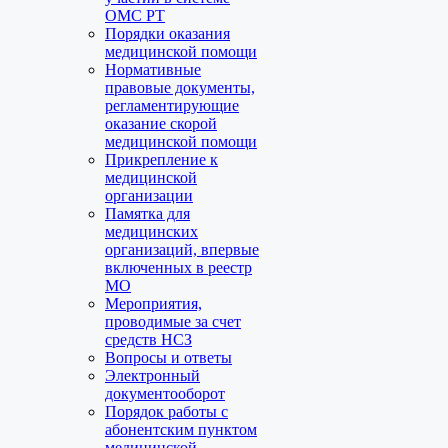
ОМС РТ
Порядки оказания
медицинской помощи
Нормативные
правовые документы,
регламентирующие
оказание скорой
медицинской помощи
Прикрепление к
медицинской
организации
Памятка для
медицинских
организаций, впервые
включенных в реестр
МО
Мероприятия,
проводимые за счет
средств НСЗ
Вопросы и ответы
Электронный
документооборот
Порядок работы с
абонентским пунктом
медицинской