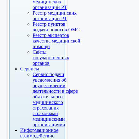
медицинских
организаций РТ
Реестр медицинских
организаций РТ
Реестр пунктов
выдачи полисов ОМС
Реестр экспертов
качества медицинской
помощи
Сайты
государственных
органов
Сервисы
Сервис подачи
уведомления об
осуществлении
деятельности в сфере
обязательного
медицинского
страхования
страховыми
медицинскими
организациями
Информационное
взаимодействие