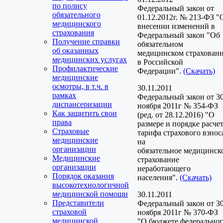
по полису
Федеральный закон от
обязательного
01.12.2012г. № 213-ФЗ "
медицинского
внесении изменений в
страхования
Федеральный закон "Об
Получение справки
обязательном
об оказанных
медицинском страхован
медицинских услугах
в Российской
Профилактические
Федерации".
(Скачать)
медицинские
осмотры, в т.ч. в
30.11.2011
рамках
Федеральный закон от 3
диспансеризации
ноября 2011г № 354-ФЗ
Как защитить свои
(ред. от 28.12.2016) "О
права
размере и порядке расче
Страховые
тарифа страхового взнос
медицинские
на
организации
обязательное медицинск
Медицинские
страхование
организации
неработающего
Порядок оказания
населения".
(Скачать)
высокотехнологичной
медицинской помощи
30.11.2011
Представители
Федеральный закон от 3
страховой
ноября 2011г № 370-ФЗ
медицинской
"О бюджете федерально