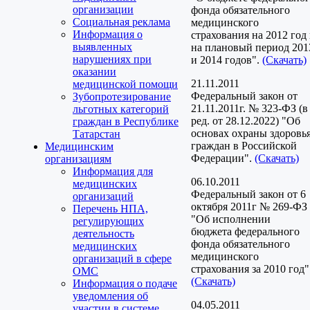
организации
фонда обязательного
Социальная реклама
медицинского
Информация о
страхования на 2012 год
выявленных
на плановый период 201
нарушениях при
и 2014 годов".
(Скачать)
оказании
21.11.2011
медицинской помощи
Федеральный закон от
Зубопротезирование
21.11.2011г. № 323-ФЗ (в
льготных категорий
ред. от 28.12.2022) "Об
граждан в Республике
основах охраны здоровь
Татарстан
граждан в Российской
Медицинским
Федерации".
(Скачать)
организациям
Информация для
06.10.2011
медицинских
Федеральный закон от 6
организаций
октября 2011г № 269-ФЗ
Перечень НПА,
"Об исполнении
регулирующих
бюджета федерального
деятельность
фонда обязательного
медицинских
медицинского
организаций в сфере
страхования за 2010 год"
ОМС
(Скачать)
Информация о подаче
уведомления об
04.05.2011
участии в системе