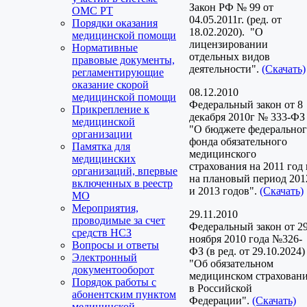
Закон РФ № 99 от
ОМС РТ
04.05.2011г. (ред. от
Порядки оказания
18.02.2020). "О
медицинской помощи
лицензировании
Нормативные
отдельных видов
правовые документы,
деятельности".
(Скачать)
регламентирующие
оказание скорой
08.12.2010
медицинской помощи
Федеральный закон от 8
Прикрепление к
декабря 2010г № 333-ФЗ
медицинской
"О бюджете федерально
организации
фонда обязательного
Памятка для
медицинского
медицинских
страхования на 2011 год 
организаций, впервые
на плановый период 201
включенных в реестр
и 2013 годов".
(Скачать)
МО
Мероприятия,
29.11.2010
проводимые за счет
Федеральный закон от 2
средств НСЗ
ноября 2010 года №326-
Вопросы и ответы
ФЗ (в ред. от 29.10.2024)
Электронный
"Об обязательном
документооборот
медицинском страхован
Порядок работы с
в Российской
абонентским пунктом
Федерации".
(Скачать)
медицинской