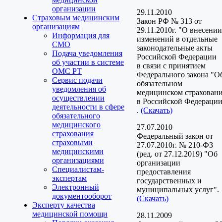
организации
29.11.2010
Страховым медицинским
Закон РФ № 313 от
организациям
29.11.2010г. "О внесении
Информация для
изменений в отдельные
СМО
законодательные акты
Подача уведомления
Российской Федерации
об участии в системе
в связи с принятием
ОМС РТ
Федерального закона "О
Сервис подачи
обязательном
уведомления об
медицинском страхован
осуществлении
в Российской Федераци
деятельности в сфере
.
(Скачать)
обязательного
медицинского
27.07.2010
страхования
Федеральный закон от
страховыми
27.07.2010г. № 210-ФЗ
медицинскими
(ред. от 27.12.2019) "Об
организациями
организации
Специалистам-
предоставления
экспертам
государственных и
Электронный
муниципальных услуг".
документооборот
(Скачать)
Эксперту качества
медицинской помощи
28.11.2009