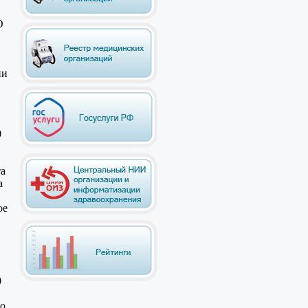
О
ии
0
та
а
ое
0
го