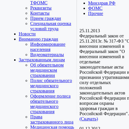
ТФОМС
Минздрав РФ
Реквизиты
ФОМС
Контакты
Прочие
Прием граждан
Специальная оценка
условий труда
25.11.2013
Новости
Федеральный закон от
Вниманию граждан
25.11.2013г. № 317-ФЗ "
Информирование
внесении изменений в
населения
Федеральный закон "О
Видеоматериалы
внесении изменений в
Застрахованным лицам
отдельные
Об обязательном
законодательные акты
медицинском
Российской Федерации 
страховании
признании утратившим
Полис обязательного
силу отдельных
медицинского
положений
страхования
законодательных актов
Оформление полиса
Российской Федерации 
обязательного
вопросам охраны
медицинского
здоровья граждан в
страхования
Российской Федерации".
Права
(Скачать)
застрахованного лица
Медицинская помощь
01.12.2012