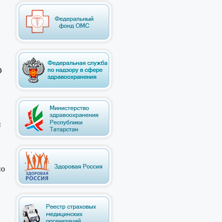
О
и
и
по