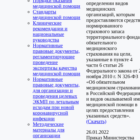
Порядки оказания
определении видов
медицинской помощи
медицинских
Стандарты
организаций, которым
медицинской помощи
предоставляются средст
Клинические
нормированного
рекомендации и
страхового запаса
национальные
территориального фонда
руководства
обязательного
Нормативные
медицинского
правовые документы,
страхования на цели,
регламентирующие
указанные в пункте 4
проведение
части 6 статьи 26
экспертизы качества
Федерального закона от 
медицинской помощи
ноября 2010 г. N 326-ФЗ
Нормативные
«Об обязательном
правовые документы,
медицинском страхован
для организации и
в Российской Федерации
проведения целевых
и видов оказываемой им
ЭКМП по летальным
медицинской помощи в
исходам при новой
целях предоставления
коронавирусной
указанных средств».
инфекции
(Скачать)
Методические
материалы для
26.01.2022
организации
Приказ Министерства