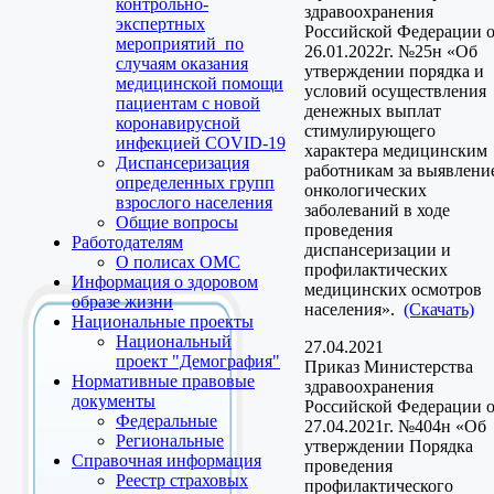
контрольно-
здравоохранения
экспертных
Российской Федерации 
мероприятий по
26.01.2022г. №25н «Об
случаям оказания
утверждении порядка и
медицинской помощи
условий осуществления
пациентам с новой
денежных выплат
коронавирусной
стимулирующего
инфекцией COVID-19
характера медицинским
Диспансеризация
работникам за выявлени
определенных групп
онкологических
взрослого населения
заболеваний в ходе
Общие вопросы
проведения
Работодателям
диспансеризации и
О полисах ОМС
профилактических
Информация о здоровом
медицинских осмотров
образе жизни
населения».
(Скачать)
Национальные проекты
Национальный
27.04.2021
проект "Демография"
Приказ Министерства
Нормативные правовые
здравоохранения
документы
Российской Федерации 
Федеральные
27.04.2021г. №404н «Об
Региональные
утверждении Порядка
Справочная информация
проведения
Реестр страховых
профилактического