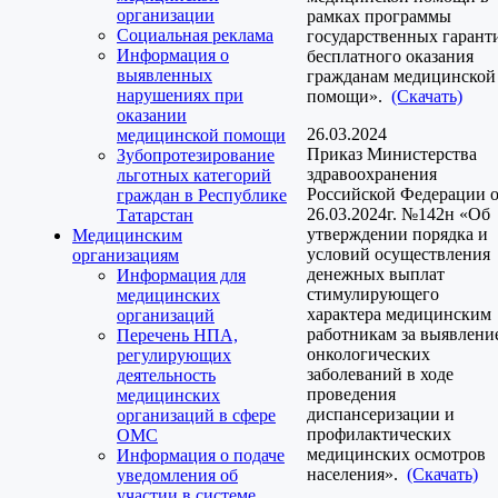
организации
рамках программы
Социальная реклама
государственных гарант
Информация о
бесплатного оказания
выявленных
гражданам медицинской
нарушениях при
помощи».
(Скачать)
оказании
26.03.2024
медицинской помощи
Приказ Министерства
Зубопротезирование
здравоохранения
льготных категорий
Российской Федерации 
граждан в Республике
26.03.2024г. №142н «Об
Татарстан
утверждении порядка и
Медицинским
условий осуществления
организациям
денежных выплат
Информация для
стимулирующего
медицинских
характера медицинским
организаций
работникам за выявлени
Перечень НПА,
онкологических
регулирующих
заболеваний в ходе
деятельность
проведения
медицинских
диспансеризации и
организаций в сфере
профилактических
ОМС
медицинских осмотров
Информация о подаче
населения».
(Скачать)
уведомления об
участии в системе