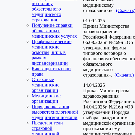
по полису
медицинскому
обязательного
страхованию».
(Скачать
медицинского
страхования
01.09.2025
Получение справки
Приказ Министерства
об оказанных
здравоохранения
медицинских услугах
Российской Федерации 
Профилактические
06.08.2025г. №469н «Об
медицинские
утверждении формы
осмотры, в т.ч. в
типового договора о
рамках
финансовом обеспечени
диспансеризации
обязательного
Как защитить свои
медицинского
права
страхования».
(Скачать)
Страховые
медицинские
14.04.2025
организации
Приказ Министерства
Медицинские
здравоохранения
организации
Российской Федерации 
Порядок оказания
14.04.2025г. №216н «Об
высокотехнологичной
утверждении Порядка
медицинской помощи
выбора гражданином
Представители
медицинской организац
страховой
при оказании ему
медицинской
медицинской помощи в