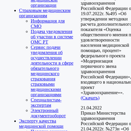
здравоохранения
организации
Российской Федерации 
Страховым медицинским
19.07.2022г. №495 «Об
организациям
утверждении методики
Информация для
расчета дополнительног
СМО
показателя «Оценка
Подача уведомления
общественного мнения 
об участии в системе
удовлетворенности
ОМС РТ
населения медицинской
Сервис подачи
помощью, процент»
уведомления об
федерального проекта
осуществлении
«Модернизация
деятельности в сфере
первичного звена
обязательного
здравоохранения
медицинского
Российской Федерации»
страхования
входящего в националь
страховыми
проект
медицинскими
«Здравоохранение»».
организациями
(Скачать)
Специалистам-
экспертам
21.04.2022
Электронный
Приказ Министерства
документооборот
здравоохранения
Эксперту качества
Российской Федерации 
медицинской помощи
21.04.2022г. №273н «Об