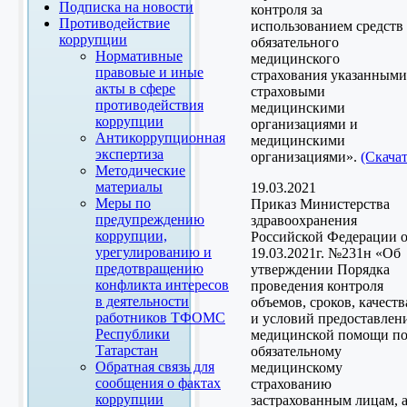
Подписка на новости
контроля за
Противодействие
использованием средств
коррупции
обязательного
Нормативные
медицинского
правовые и иные
страхования указанными
акты в сфере
страховыми
противодействия
медицинскими
коррупции
организациями и
Антикоррупционная
медицинскими
экспертиза
организациями».
(Скачат
Методические
материалы
19.03.2021
Меры по
Приказ Министерства
предупреждению
здравоохранения
коррупции,
Российской Федерации 
урегулированию и
19.03.2021г. №231н «Об
предотвращению
утверждении Порядка
конфликта интересов
проведения контроля
в деятельности
объемов, сроков, качеств
работников ТФОМС
и условий предоставлен
Республики
медицинской помощи п
Татарстан
обязательному
Обратная связь для
медицинскому
сообщения о фактах
страхованию
коррупции
застрахованным лицам, 