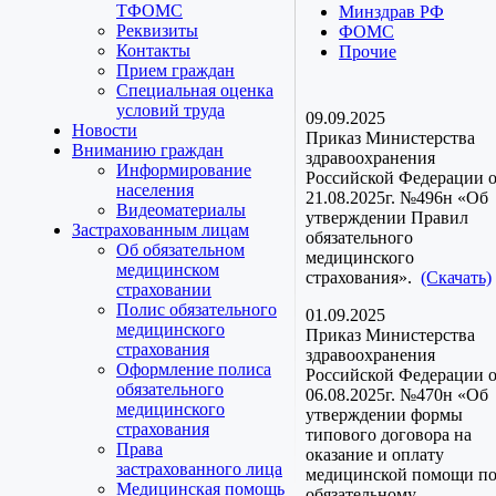
ТФОМС
Минздрав РФ
Реквизиты
ФОМС
Контакты
Прочие
Прием граждан
Специальная оценка
условий труда
09.09.2025
Новости
Приказ Министерства
Вниманию граждан
здравоохранения
Информирование
Российской Федерации 
населения
21.08.2025г. №496н «Об
Видеоматериалы
утверждении Правил
Застрахованным лицам
обязательного
Об обязательном
медицинского
медицинском
страхования».
(Скачать)
страховании
Полис обязательного
01.09.2025
медицинского
Приказ Министерства
страхования
здравоохранения
Оформление полиса
Российской Федерации 
обязательного
06.08.2025г. №470н «Об
медицинского
утверждении формы
страхования
типового договора на
Права
оказание и оплату
застрахованного лица
медицинской помощи п
Медицинская помощь
обязательному