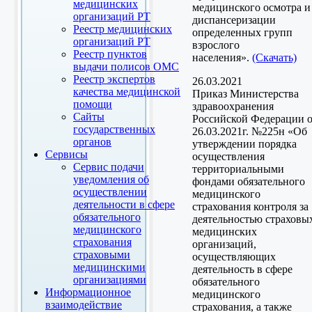
медицинских
медицинского осмотра и
организаций РТ
диспансеризации
Реестр медицинских
определенных групп
организаций РТ
взрослого
Реестр пунктов
населения».
(Скачать)
выдачи полисов ОМС
Реестр экспертов
26.03.2021
качества медицинской
Приказ Министерства
помощи
здравоохранения
Сайты
Российской Федерации 
государственных
26.03.2021г. №225н «Об
органов
утверждении порядка
Сервисы
осуществления
Сервис подачи
территориальными
уведомления об
фондами обязательного
осуществлении
медицинского
деятельности в сфере
страхования контроля за
обязательного
деятельностью страховы
медицинского
медицинских
страхования
организаций,
страховыми
осуществляющих
медицинскими
деятельность в сфере
организациями
обязательного
Информационное
медицинского
взаимодействие
страхования, а также