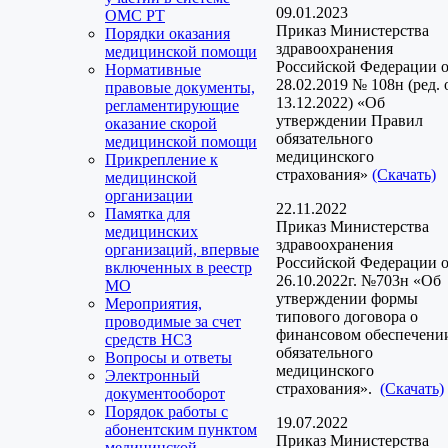
09.01.2023
ОМС РТ
Приказ Министерства
Порядки оказания
здравоохранения
медицинской помощи
Российской Федерации 
Нормативные
28.02.2019 № 108н (ред. 
правовые документы,
13.12.2022) «Об
регламентирующие
утверждении Правил
оказание скорой
обязательного
медицинской помощи
медицинского
Прикрепление к
страхования»
(Скачать)
медицинской
организации
22.11.2022
Памятка для
Приказ Министерства
медицинских
здравоохранения
организаций, впервые
Российской Федерации 
включенных в реестр
26.10.2022г. №703н «Об
МО
утверждении формы
Мероприятия,
типового договора о
проводимые за счет
финансовом обеспечени
средств НСЗ
обязательного
Вопросы и ответы
медицинского
Электронный
страхования».
(Скачать)
документооборот
Порядок работы с
19.07.2022
абонентским пунктом
Приказ Министерства
медицинской