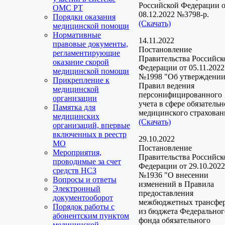
Российской Федерации 
ОМС РТ
08.12.2022 №3798-р.
Порядки оказания
(Скачать)
медицинской помощи
Нормативные
14.11.2022
правовые документы,
Постановление
регламентирующие
Правительства Российск
оказание скорой
Федерации от 05.11.2022
медицинской помощи
№1998 "Об утверждени
Прикрепление к
Правил ведения
медицинской
персонифицированного
организации
учета в сфере обязательн
Памятка для
медицинского страхован
медицинских
(Скачать)
организаций, впервые
включенных в реестр
29.10.2022
МО
Постановление
Мероприятия,
Правительства Российск
проводимые за счет
Федерации от 29.10.2022
средств НСЗ
№1936 "О внесении
Вопросы и ответы
изменений в Правила
Электронный
предоставления
документооборот
межбюджетных трансфе
Порядок работы с
из бюджета Федеральног
абонентским пунктом
фонда обязательного
медицинской