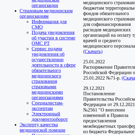
медицинского страхован
организации
бюджетам территориаль
Страховым медицинским
фондов обязательного
организациям
медицинского страхован
Информация для
для софинансирования
СМО
расходов медицинских
Подача уведомления
организаций на оплату т
об участии в системе
врачей и среднего
ОМС РТ
медицинского персонала
Сервис подачи
(Скачать)
уведомления об
осуществлении
25.01.2022
деятельности в сфере
Распоряжение Правител
обязательного
Российской Федерации 
медицинского
25.01.2022 №71-р.
(Скача
страхования
страховыми
29.12.2021
медицинскими
Постановление
организациями
Правительства Российск
Специалистам-
Федерации от 29.12.2021
экспертам
№2561 "О внесении
Электронный
изменений в Правила
документооборот
предоставления
Эксперту качества
межбюджетных трансфе
медицинской помощи
из бюджета Федеральног