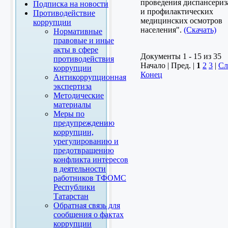
проведения диспансери
Подписка на новости
и профилактических
Противодействие
медицинских осмотров
коррупции
населения".
(Скачать)
Нормативные
правовые и иные
акты в сфере
Документы 1 - 15 из 35
противодействия
Начало | Пред. |
1
2
3
|
Сл
коррупции
Конец
Антикоррупционная
экспертиза
Методические
материалы
Меры по
предупреждению
коррупции,
урегулированию и
предотвращению
конфликта интересов
в деятельности
работников ТФОМС
Республики
Татарстан
Обратная связь для
сообщения о фактах
коррупции