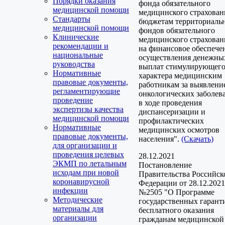
Порядки оказания
фонда обязательного
медицинской помощи
медицинского страхован
Стандарты
бюджетам территориаль
медицинской помощи
фондов обязательного
Клинические
медицинского страхован
рекомендации и
на финансовое обеспече
национальные
осуществления денежны
руководства
выплат стимулирующег
Нормативные
характера медицинским
правовые документы,
работникам за выявлени
регламентирующие
онкологических заболев
проведение
в ходе проведения
экспертизы качества
диспансеризации и
медицинской помощи
профилактических
Нормативные
медицинских осмотров
правовые документы,
населения".
(Скачать)
для организации и
проведения целевых
28.12.2021
ЭКМП по летальным
Постановление
исходам при новой
Правительства Российск
коронавирусной
Федерации от 28.12.2021
инфекции
№2505 "О Программе
Методические
государственных гарант
материалы для
бесплатного оказания
организации
гражданам медицинской