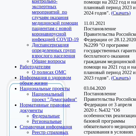
контрольно-
помощи на 2022 год и на
экспертных
плановый период 2023 и
мероприятий по
2024 годов".
(Скачать)
случаям оказания
медицинской помощи
11.01.2021
пациентам с новой
Постановление
коронавирусной
Правительства Российск
инфекцией COVID-19
Федерации от 28.12.2020
Диспансеризация
№2299 "О программе
определенных групп
государственных гарант
взрослого населения
бесплатного оказания
Общие вопросы
гражданам медицинской
Работодателям
помощи на 2021 год и на
О полисах ОМС
плановый период 2022 и
Информация о здоровом
2023 годов".
(Скачать)
образе жизни
03.04.2020
Национальные проекты
Постановление
Национальный
Правительства Российск
проект "Демография"
Федерации от 3 апреля
Нормативные правовые
2020 г. №432 "Об
документы
особенностях реализаци
Федеральные
базовой программы
Региональные
обязательного медицинс
Справочная информация
страхования в условиях
Реестр страховых