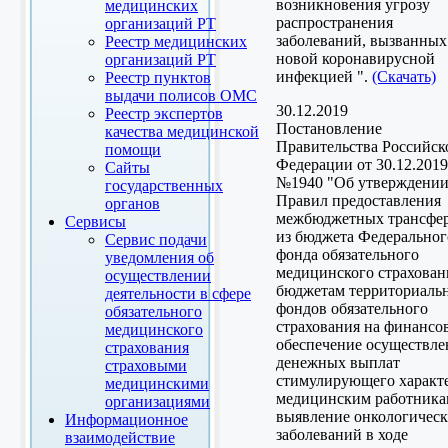
возникновения угрозу
медицинских
распространения
организаций РТ
заболеваний, вызванных
Реестр медицинских
новой коронавирусной
организаций РТ
инфекцией ".
(Скачать)
Реестр пунктов
выдачи полисов ОМС
30.12.2019
Реестр экспертов
Постановление
качества медицинской
Правительства Российск
помощи
Федерации от 30.12.2019
Сайты
№1940 "Об утверждени
государственных
Правил предоставления
органов
межбюджетных трансфе
Сервисы
из бюджета Федеральног
Сервис подачи
фонда обязательного
уведомления об
медицинского страхован
осуществлении
бюджетам территориаль
деятельности в сфере
фондов обязательного
обязательного
страхования на финансо
медицинского
обеспечение осуществле
страхования
денежных выплат
страховыми
стимулирующего характ
медицинскими
медицинским работника
организациями
выявление онкологичес
Информационное
заболеваний в ходе
взаимодействие