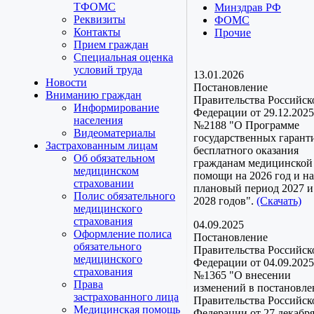
ТФОМС
Минздрав РФ
Реквизиты
ФОМС
Контакты
Прочие
Прием граждан
Специальная оценка
условий труда
13.01.2026
Новости
Постановление
Вниманию граждан
Правительства Российск
Информирование
Федерации от 29.12.2025
населения
№2188 "О Программе
Видеоматериалы
государственных гарант
Застрахованным лицам
бесплатного оказания
Об обязательном
гражданам медицинской
медицинском
помощи на 2026 год и на
страховании
плановый период 2027 и
Полис обязательного
2028 годов".
(Скачать)
медицинского
страхования
04.09.2025
Оформление полиса
Постановление
обязательного
Правительства Российск
медицинского
Федерации от 04.09.2025
страхования
№1365 "О внесении
Права
изменений в постановле
застрахованного лица
Правительства Российск
Медицинская помощь
Федерации от 27 декабр