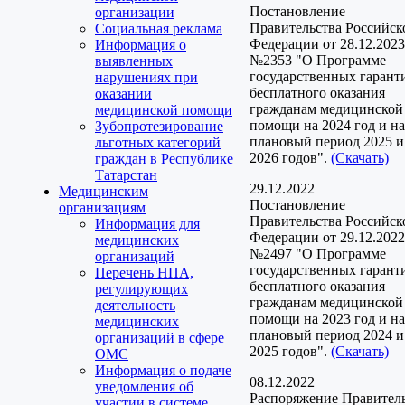
Постановление
организации
Правительства Российск
Социальная реклама
Федерации от 28.12.2023
Информация о
№2353 "О Программе
выявленных
государственных гарант
нарушениях при
бесплатного оказания
оказании
гражданам медицинской
медицинской помощи
помощи на 2024 год и на
Зубопротезирование
плановый период 2025 и
льготных категорий
2026 годов".
(Скачать)
граждан в Республике
Татарстан
29.12.2022
Медицинским
Постановление
организациям
Правительства Российск
Информация для
Федерации от 29.12.2022
медицинских
№2497 "О Программе
организаций
государственных гарант
Перечень НПА,
бесплатного оказания
регулирующих
гражданам медицинской
деятельность
помощи на 2023 год и на
медицинских
плановый период 2024 и
организаций в сфере
2025 годов".
(Скачать)
ОМС
Информация о подаче
08.12.2022
уведомления об
Распоряжение Правител
участии в системе