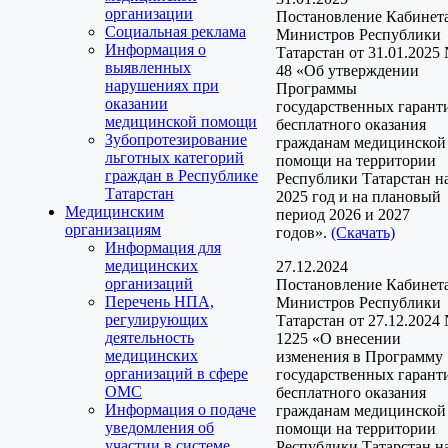
организации
Постановление Кабинет
Социальная реклама
Министров Республики
Информация о
Татарстан от 31.01.2025
выявленных
48 «Об утверждении
нарушениях при
Программы
оказании
государственных гарант
медицинской помощи
бесплатного оказания
Зубопротезирование
гражданам медицинской
льготных категорий
помощи на территории
граждан в Республике
Республики Татарстан н
Татарстан
2025 год и на плановый
Медицинским
период 2026 и 2027
организациям
годов».
(Скачать)
Информация для
медицинских
27.12.2024
организаций
Постановление Кабинет
Перечень НПА,
Министров Республики
регулирующих
Татарстан от 27.12.2024
деятельность
1225 «О внесении
медицинских
изменения в Программу
организаций в сфере
государственных гарант
ОМС
бесплатного оказания
Информация о подаче
гражданам медицинской
уведомления об
помощи на территории
участии в системе
Республики Татарстан н