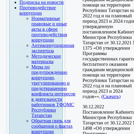
Подписка на новости
помощи на территории
Противодействие
Республики Татарстан н
коррупции
2022 год и на плановый
Нормативные
период 2023 и 2024 годо
правовые и иные
утвержденную
акты в сфере
постановлением Кабине
противодействия
Министров Республики
коррупции
Татарстан от 30.12.2021
Антикоррупционная
1375 «Об утверждении
экспертиза
Программы
Методические
государственных гарант
материалы
бесплатного оказания
Меры по
гражданам медицинской
предупреждению
помощи на территории
коррупции,
Республики Татарстан н
урегулированию и
2022 год и на плановый
предотвращению
период 2023 и 2024
конфликта интересов
годов»».
(Скачать)
в деятельности
работников ТФОМС
30.12.2022
Республики
Постановление Кабинет
Татарстан
Министров Республики
Обратная связь для
Татарстан от 30.12.2022
сообщения о фактах
1498 «Об утверждении
коррупции
Программы