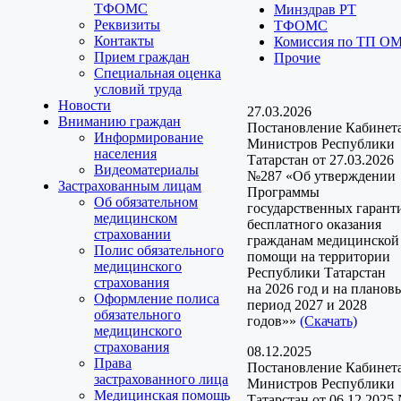
ТФОМС
Минздрав РТ
Реквизиты
ТФОМС
Контакты
Комиссия по ТП О
Прием граждан
Прочие
Специальная оценка
условий труда
Новости
27.03.2026
Вниманию граждан
Постановление Кабинет
Информирование
Министров Республики
населения
Татарстан от 27.03.2026
Видеоматериалы
№287 «Об утверждении
Застрахованным лицам
Программы
Об обязательном
государственных гарант
медицинском
бесплатного оказания
страховании
гражданам медицинской
Полис обязательного
помощи на территории
медицинского
Республики Татарстан
страхования
на 2026 год и на планов
Оформление полиса
период 2027 и 2028
обязательного
годов»»
(Скачать)
медицинского
страхования
08.12.2025
Права
Постановление Кабинет
застрахованного лица
Министров Республики
Медицинская помощь
Татарстан от 06.12.2025