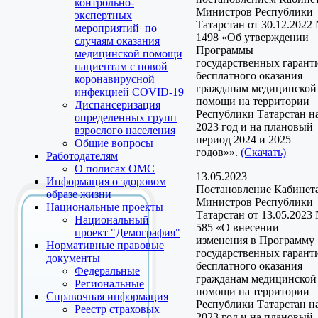
контрольно-
Министров Республики
экспертных
Татарстан от 30.12.2022
мероприятий по
1498 «Об утверждении
случаям оказания
Программы
медицинской помощи
государственных гарант
пациентам с новой
бесплатного оказания
коронавирусной
гражданам медицинской
инфекцией COVID-19
помощи на территории
Диспансеризация
Республики Татарстан н
определенных групп
2023 год и на плановый
взрослого населения
период 2024 и 2025
Общие вопросы
годов»».
(Скачать)
Работодателям
О полисах ОМС
13.05.2023
Информация о здоровом
Постановление Кабинет
образе жизни
Министров Республики
Национальные проекты
Татарстан от 13.05.2023
Национальный
585 «О внесении
проект "Демография"
изменения в Программу
Нормативные правовые
государственных гарант
документы
бесплатного оказания
Федеральные
гражданам медицинской
Региональные
помощи на территории
Справочная информация
Республики Татарстан н
Реестр страховых
2023 год и на плановый