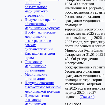
по полису
1054 «О внесении
обязательного
изменений в Программу
медицинского
государственных гарант
страхования
бесплатного оказания
Получение справки
гражданам медицинской
об оказанных
помощи на
медицинских услугах
территории Республики
Профилактические
Татарстан на 2025 год и 
медицинские
плановый период 2026 и
осмотры, в т.ч. в
2027 годов, утвержденн
рамках
постановлением Кабине
диспансеризации
Министров Республики
Как защитить свои
Татарстан от 31.01.2025
права
48 «Об утверждении
Страховые
Программы
медицинские
государственных гарант
организации
бесплатного оказания
Медицинские
гражданам медицинской
организации
помощи на территории
Порядок оказания
Республики Татарстан
высокотехнологичной
на 2025 год и на планов
медицинской помощи
период 2026 и 2027
Представители
годов»»
(Скачать)
страховой
медицинской
31.01.2025