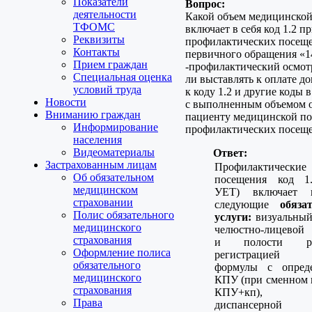
Показатели
Вопрос:
деятельности
Какой объем медицинско
ТФОМС
включает в себя код 1.2 п
Реквизиты
профилактических посеще
Контакты
первичного обращения «1
Прием граждан
-профилактический осмот
Специальная оценка
ли выставлять к оплате д
условий труда
к коду 1.2 и другие коды 
Новости
с выполненным объемом 
Вниманию граждан
пациенту медицинской п
Информирование
профилактических посеще
населения
Видеоматериалы
Ответ:
Застрахованным лицам
Профилактические
Об обязательном
посещения код 1.
медицинском
УЕТ) включает 
страховании
следующие
обяза
Полис обязательного
услуги:
визуальный
медицинского
челюстно-лицевой 
страхования
и полости 
Оформление полиса
регистрацией 
обязательного
формулы с опред
медицинского
КПУ (при сменном 
страхования
КПУ+кп),
Права
диспансерной