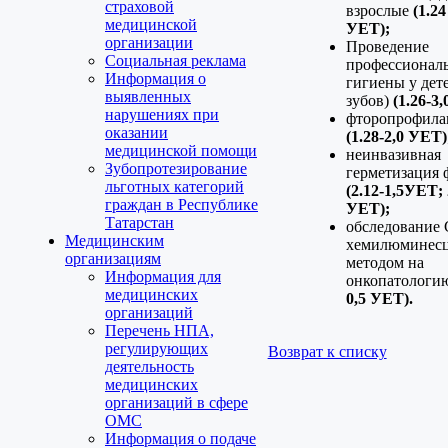
страховой
взрослые
(1.24
медицинской
УЕТ);
организации
Проведение
Социальная реклама
профессионал
Информация о
гигиены у дете
выявленных
зубов)
(1.26-3
нарушениях при
фторопрофила
оказании
(1.28-2,0 УЕТ)
медицинской помощи
неинвазивная
Зубопротезирование
герметизация 
льготных категорий
(2.12-1,5УЕТ; 
граждан в Республике
УЕТ);
Татарстан
обследование
Медицинским
хемилюминес
организациям
методом на
Информация для
онкопатологи
медицинских
0,5 УЕТ).
организаций
Перечень НПА,
регулирующих
Возврат к списку
деятельность
медицинских
организаций в сфере
ОМС
Информация о подаче