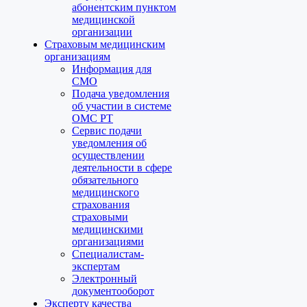
абонентским пунктом
медицинской
организации
Страховым медицинским
организациям
Информация для
СМО
Подача уведомления
об участии в системе
ОМС РТ
Сервис подачи
уведомления об
осуществлении
деятельности в сфере
обязательного
медицинского
страхования
страховыми
медицинскими
организациями
Специалистам-
экспертам
Электронный
документооборот
Эксперту качества