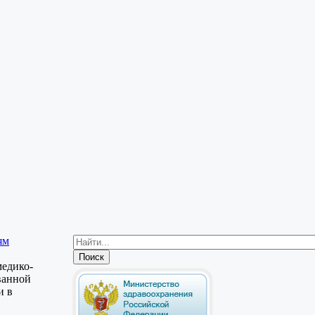
ям
медико-
ванной
и в