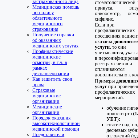
застрахованного лица
стоматологической 
Медицинская помощь
прикуса, визу
по полису
онкоосмотр, осм
обязательного
сифилис.
медицинского
Если при
страхования
профилактических
Получение справки
посещениях пациен
об оказанных
оказаны
дополните
медицинских услугах
услуги,
то они
Профилактические
учитываются, указы
медицинские
в персонифициров
осмотры, в т.ч. в
реестрах счетов и
рамках
оплачиваются
диспансеризации
дополнительно к код
Как защитить свои
Примеры
дополнит
права
услуг
при проведен
Страховые
профилактических
медицинские
мероприятий:
организации
Медицинские
обучение гиги
организации
полости рта
(1
Порядок оказания
УЕТ);
высокотехнологичной
снятие над, по
медицинской помощи
десневых зуб
Представители
отложений (од