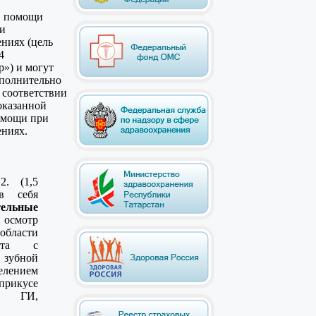
й помощи
ри
ниях (цель
4
р») и могут
ополнительно
в соответствии
оказанной
омощи при
ниях.
2. (1,5
в себя
тельные
 осмотр
области
рта с
зубной
елением
прикусе
 ГИ,