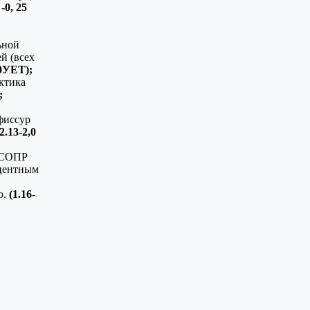
 -0, 25
ьной
й (всех
,0УЕТ);
ктика
;
фиссур
2.13-2,0
 СОПР
центным
ю.
(1.16-