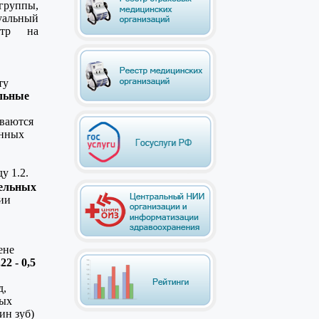
группы,
альный
отр на
ту
льные
ваются
анных
у 1.2.
ельных
ии
ене
.22 - 0,5
д,
ных
ин зуб)