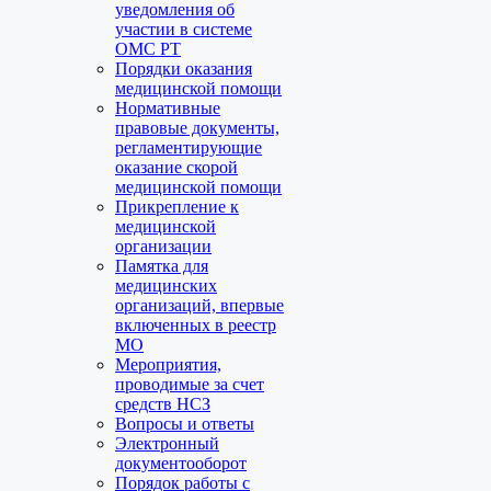
уведомления об
участии в системе
ОМС РТ
Порядки оказания
медицинской помощи
Нормативные
правовые документы,
регламентирующие
оказание скорой
медицинской помощи
Прикрепление к
медицинской
организации
Памятка для
медицинских
организаций, впервые
включенных в реестр
МО
Мероприятия,
проводимые за счет
средств НСЗ
Вопросы и ответы
Электронный
документооборот
Порядок работы с