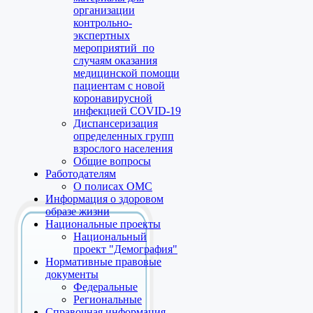
организации
контрольно-
экспертных
мероприятий по
случаям оказания
медицинской помощи
пациентам с новой
коронавирусной
инфекцией COVID-19
Диспансеризация
определенных групп
взрослого населения
Общие вопросы
Работодателям
О полисах ОМС
Информация о здоровом
образе жизни
Национальные проекты
Национальный
проект "Демография"
Нормативные правовые
документы
Федеральные
Региональные
Справочная информация