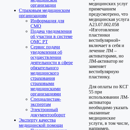
медицинских услуг
организации
примечанием
Страховым медицинским
предусмотрено, что
организациям
медицинская услуга
Информация для
A23.07.002.058
СМО
«Изготовление
Подача уведомления
пластинки
об участии в системе
вестибулярной»
ОМС РТ
включает в себя и
Сервис подачи
лечение ЛМ –
уведомления об
активаторами, но
осуществлении
ЛМ-активатор не
деятельности в сфере
заменяет
обязательного
вестибулярную
медицинского
пластинку.
страхования
страховыми
Для оплаты по КСГ
медицинскими
55 при
организациями
использовании ЛМ-
Специалистам-
активатора
экспертам
необходимо указать
Электронный
оказанные
документооборот
медицинские
Эксперту качества
услуги, в том числе,
медицинской помощи
например,