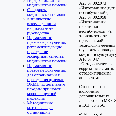
Порядки оказания
A23.07.002.073
медицинской помощи
«Изготовление дуги
Стандарты
вестибулярной»,
медицинской помощи
A23.07.002.058
Клинические
«Изготовление
рекомендации и
пластинки
национальные
вестибулярной» (в
руководства
зависимости от
Нормативные
применяемой
правовые документы,
технологии лечения
регламентирующие
и указать основную
проведение
медицинскую услуг
экспертизы качества
A16.07.047
медицинской помощи
«Ортодонтическая
Нормативные
коррекция съемным
правовые документы,
ортодонтическим
для организации и
аппаратом».
проведения целевых
ЭКМП по летальным
Относительно
исходам при новой
включения
коронавирусной
дополнительных
инфекции
диагнозов по МКБ-
Методические
в КСГ 55 и 56:
материалы для
организации
-в КСГ 55, 56