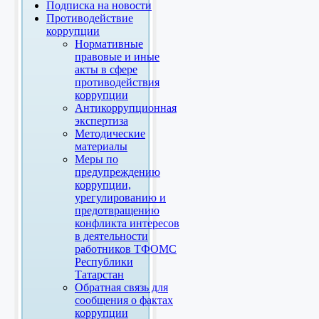
Подписка на новости
Противодействие
коррупции
Нормативные
правовые и иные
акты в сфере
противодействия
коррупции
Антикоррупционная
экспертиза
Методические
материалы
Меры по
предупреждению
коррупции,
урегулированию и
предотвращению
конфликта интересов
в деятельности
работников ТФОМС
Республики
Татарстан
Обратная связь для
сообщения о фактах
коррупции