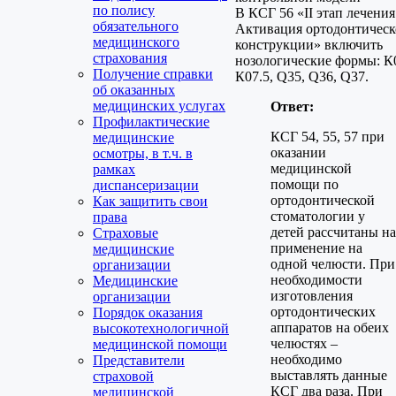
по полису
В КСГ 56 «II этап лечения
обязательного
Активация ортодонтичес
медицинского
конструкции» включить
страхования
нозологические формы: К0
Получение справки
К07.5, Q35, Q36, Q37.
об оказанных
медицинских услугах
Ответ:
Профилактические
КСГ 54, 55, 57 при
медицинские
оказании
осмотры, в т.ч. в
медицинской
рамках
помощи по
диспансеризации
ортодонтической
Как защитить свои
стоматологии у
права
детей рассчитаны на
Страховые
применение на
медицинские
одной челюсти. При
организации
необходимости
Медицинские
изготовления
организации
ортодонтических
Порядок оказания
аппаратов на обеих
высокотехнологичной
челюстях –
медицинской помощи
необходимо
Представители
выставлять данные
страховой
КСГ два раза. При
медицинской