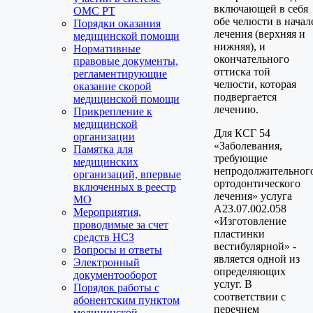
включающей в себя
ОМС РТ
обе челюсти в начал
Порядки оказания
лечения (верхняя и
медицинской помощи
нижняя), и
Нормативные
окончательного
правовые документы,
оттиска той
регламентирующие
челюсти, которая
оказание скорой
подвергается
медицинской помощи
лечению.
Прикрепление к
медицинской
Для КСГ 54
организации
«Заболевания,
Памятка для
требующие
медицинских
непродолжительног
организаций, впервые
ортодонтического
включенных в реестр
лечения» услуга
МО
A23.07.002.058
Мероприятия,
«Изготовление
проводимые за счет
пластинки
средств НСЗ
вестибулярной» -
Вопросы и ответы
является одной из
Электронный
определяющих
документооборот
услуг. В
Порядок работы с
соответствии с
абонентским пунктом
перечнем
медицинской