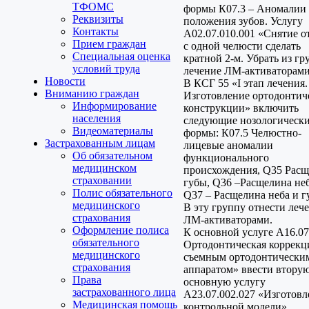
ТФОМС
формы К07.3 – Аномалии
Реквизиты
положения зубов. Услугу
Контакты
А02.07.010.001 «Снятие о
Прием граждан
с одной челюсти сделать
Специальная оценка
кратной 2-м. Убрать из г
условий труда
лечение ЛМ-активаторами
Новости
В КСГ 55 «I этап лечения.
Вниманию граждан
Изготовление ортодонтич
Информирование
конструкции» включить
населения
следующие нозологическ
Видеоматериалы
формы: К07.5 Челюстно-
Застрахованным лицам
лицевые аномалии
Об обязательном
функционального
медицинском
происхождения, Q35 Рас
страховании
губы, Q36 –Расщелина неб
Полис обязательного
Q37 – Расщелина неба и г
медицинского
В эту группу отнести леч
страхования
ЛМ-активаторами.
Оформление полиса
К основной услуге А16.07
обязательного
Ортодонтическая коррекц
медицинского
съемным ортодонтически
страхования
аппаратом» ввести втору
Права
основную услугу
застрахованного лица
А23.07.002.027 «Изготовл
Медицинская помощь
контрольной модели»