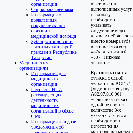
выставлении
организации
выполненных услуг
Социальная реклама
на оплату
Информация о
необходимо
выявленных
указывать
нарушениях при
следующие коды:
оказании
для верхней челюст
медицинской помощи
вместо номера зуба
Зубопротезирование
выставляется код
льготных категорий
«87», для нижней
граждан в Республике
«88» «Нижняя
Татарстан
челюсть».
Медицинским
организациям
Кратность снятия
Информация для
оттиска с одной
медицинских
челюсти по КСГ 54
организаций
(медицинская услуг
Перечень НПА,
A02.07.010.001
регулирующих
«Снятие оттиска с
деятельность
одной челюсти» в
медицинских
количестве 3-х
организаций в сфере
указаны с учетом
ОМС
необходимости
Информация о подаче
изготовления
уведомления об
контрольной модели
участии в системе