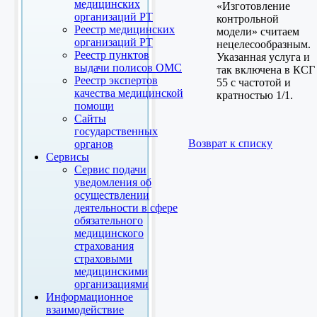
медицинских
«Изготовление
организаций РТ
контрольной
Реестр медицинских
модели» считаем
организаций РТ
нецелесообразным.
Реестр пунктов
Указанная услуга и
выдачи полисов ОМС
так включена в КСГ
Реестр экспертов
55 с частотой и
качества медицинской
кратностью 1/1.
помощи
Сайты
государственных
Возврат к списку
органов
Сервисы
Сервис подачи
уведомления об
осуществлении
деятельности в сфере
обязательного
медицинского
страхования
страховыми
медицинскими
организациями
Информационное
взаимодействие