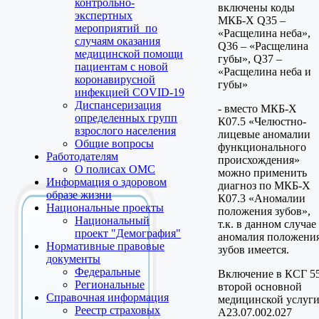
контрольно-
включены коды
экспертных
МКБ-Х Q35 –
мероприятий по
«Расщелина неба»,
случаям оказания
Q36 – «Расщелина
медицинской помощи
губы», Q37 –
пациентам с новой
«Расщелина неба и
коронавирусной
губы»
инфекцией COVID-19
Диспансеризация
- вместо МКБ-Х
определенных групп
К07.5 «Челюстно-
взрослого населения
лицевые аномалии
Общие вопросы
функционального
Работодателям
происхождения»
О полисах ОМС
можно применить
Информация о здоровом
диагноз по МКБ-Х
образе жизни
К07.3 «Аномалии
Национальные проекты
положения зубов»,
Национальный
т.к. в данном случае
проект "Демография"
аномалия положени
Нормативные правовые
зубов имеется.
документы
Федеральные
Включение в КСГ 5
Региональные
второй основной
Справочная информация
медицинской услуг
Реестр страховых
A23.07.002.027