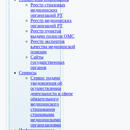
Реестр страховых
медицинских
организаций РТ
Реестр медицинских
организаций РТ
Реестр пунктов
выдачи полисов ОМС
Реестр экспертов
качества медицинской
помощи
Сайты
государственных
органов
Сервисы
Сервис подачи
уведомления об
осуществлении
деятельности в сфере
обязательного
медицинского
страхования
страховыми
медицинскими
организациями