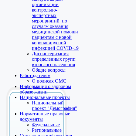
организации
контрольно-
экспертных
мероприятий по
случаям оказания
медицинской помощи
пациентам с новой
коронавирусной
инфекцией COVID-19
Диспансеризация
определенных групп
взрослого населения
Общие вопросы
Работодателям
О полисах ОМС
Информация о здоровом
образе жизни
Национальные проекты
Национальный
проект "Демография"
Нормативные правовые
документы
Федеральные
Региональные
Справочная информация