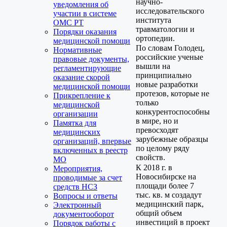
научно-
уведомления об
исследовательского
участии в системе
института
ОМС РТ
травматологии и
Порядки оказания
ортопедии.
медицинской помощи
По словам Голодец,
Нормативные
российские ученые
правовые документы,
вышли на
регламентирующие
принципиально
оказание скорой
новые разработки
медицинской помощи
протезов, которые не
Прикрепление к
только
медицинской
конкурентоспособны
организации
в мире, но и
Памятка для
превосходят
медицинских
зарубежные образцы
организаций, впервые
по целому ряду
включенных в реестр
свойств.
МО
К 2018 г. в
Мероприятия,
Новосибирске на
проводимые за счет
площади более 7
средств НСЗ
тыс. кв. м создадут
Вопросы и ответы
медицинский парк,
Электронный
общий объем
документооборот
инвестиций в проект
Порядок работы с