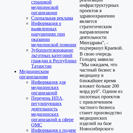
страховой
инфраструктурных
медицинской
проектов в
организации
здравоохранении
Социальная реклама
является
Информация о
стратегическим
выявленных
направлением
нарушениях при
деятельности
оказании
Минздрава", -
медицинской помощи
подчеркнул Краевой.
Зубопротезирование
В свою очередь
льготных категорий
Голодец заявила:
граждан в Республике
"Мы ожидаем, что
Татарстан
частный бизнес в
Медицинским
медицину в
организациям
ближайшее время
Информация для
вложит больше 200
медицинских
млрд руб". Одним из
организаций
пилотных проектов
Перечень НПА,
с привлечением
регулирующих
частного бизнеса
деятельность
станет производство
медицинских
медицинских
организаций в сфере
изделий на базе
ОМС
Новосибирского
Информация о подаче