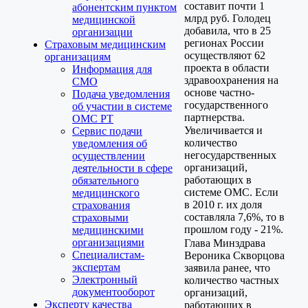
составит почти 1
абонентским пунктом
млрд руб. Голодец
медицинской
добавила, что в 25
организации
регионах России
Страховым медицинским
осуществляют 62
организациям
проекта в области
Информация для
здравоохранения на
СМО
основе частно-
Подача уведомления
государственного
об участии в системе
партнерства.
ОМС РТ
Увеличивается и
Сервис подачи
количество
уведомления об
негосударственных
осуществлении
организаций,
деятельности в сфере
работающих в
обязательного
системе ОМС. Если
медицинского
в 2010 г. их доля
страхования
составляла 7,6%, то в
страховыми
прошлом году - 21%.
медицинскими
организациями
Глава Минздрава
Специалистам-
Вероника Скворцова
экспертам
заявила ранее, что
Электронный
количество частных
документооборот
организаций,
Эксперту качества
работающих в