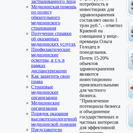
застрахованного лица
потребность в
Медицинская помощь
инвестициях для
по полису
здравоохранения
обязательного
составляет около 1
медицинского
трлн руб.", - отметил
страхования
Краевой на
Получение справки
совещании у вице-
об оказанных
премьера Ольги
медицинских услугах
Голодец в
Профилактические
понедельник.
медицинские
Почти 15-20%
осмотры, в т.ч. в
объектов
рамках
здравоохранения
диспансеризации
являются
Как защитить свои
инвестиционно
права
привлекательными
Страховые
для частного
медицинские
бизнеса.
организации
"Привлечение
Медицинские
потенциала бизнеса
организации
и объединение
Порядок оказания
государственных и
высокотехнологичной
частных интересов
медицинской помощи
для эффективной
Представители
реализации